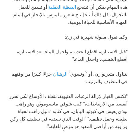
هذه المهام يمكن أن تشجع
اليقظة العقلية
أو تسمح للعقل
بالتجوال، كل ذلك أثناء إنتاج شعور ملموس بالإنجاز في إتمام
المهام الأساسية للحياة اليومية.
وكما تقول مقولة شهيرة في زن:
“قبل الاستنارة، اقطع الخشب، واحمل الماء. بعد الاستنارة،
اقطع الخشب، واحمل الماء.”
يتناول متدربو زن، أو “أونسوي”
الرهبان
جزءًا كبيرًا من وقتهم
في التنظيف والترتيب.
“نكنس الغبار لإزالة الرغبات الدنيوية. ننظف الأوساخ لكي نحرر
أنفسنا من الارتباطات،” كتب شوقي ماتسوموتو، وهو راهب
بوذي يعيش في كيوتو، اليابان، في كتابه “دليل راهب لحياة
نظيفة وعقل نظيف.” “الوقت الذي نقضيه في تنظيف كل ركن
وزاوية من أراضي المعبد هو مرضٍ للغاية.”