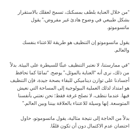
“من خلال العناية بلطف بمسكنك، تسمح لعقلك بالاستقرار
بشكل طبيعي في وضوح هادئ غير مفروض،” يقول
ماتسوموتو.
يقول ماتسوموتو إن التنظيف هو طريقة للاعتناء بنفسك
والعالم.
“في ممارستنا، لا نعتبر التنظيف عبئًا للسيطرة على البيئة. بدلاً
من ذلك، نرى أنه “العناية بالموئل،” يوضح. “تمامًا كما تحافظ
أجسادنا على توازن ديناميكي للبقاء بصحة جيدة، فإن التنظيف
هو امتداد لذلك العملية البيولوجية إلى المساحة التي نعيش
فيها. عندما ننظف، لا نصلح غرفة فقط؛ نحن نعتني بأنفسنا
المتوسعة. إنها وسيلة للاعتناء بالعلاقة بيننا وبين العالم.”
بدلاً من الحاجة إلى نتيجة مثالية، يقول ماتسوموتو، حاول
احتضان عدم الاكتمال دون أن تكون قلقًا.