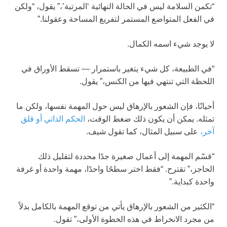
“تكمن السلامة ليس في الحالة النهائية ‘المرتبة’،” يقول، “ولكن
في الفعل المتواضع المستمر لتفريغ المساحة وعقولنا.”
لا يوجد شيء اسمه الكمال.
“في الطبيعة، كل شيء يتغير باستمرار — تسقط الأوراق في
اللحظة التي تنتهي فيها من الكنس،” يقول.
أحيانًا، فإن الشعور بالإرهاق ليس حول المهمة نفسها، ولكن ما
تمثله. يمكن أن يكون ذلك ضغط الوقت،
الحكم الذاتي أو قلق
آخر،
على سبيل المثال، كما تقول شيف.
“قسّم المهمة إلى أعمال صغيرة جدًا محددة لتقليل ذلك
الحاجز،” تقترح. “فقط اختر سطحًا واحدًا، مهمة واحدة أو غرفة
واحدة كبداية.”
“الكثير من الشعور بالإرهاق يأتي من توقع المهمة بالكامل بدلاً
من مجرد الانخراط في هذه الخطوة الأولى،” تقول.