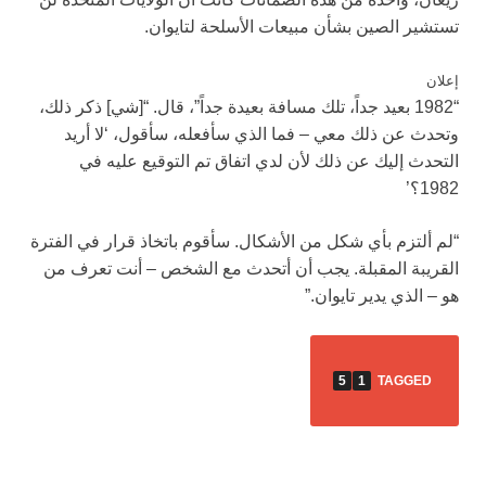
تستشير الصين بشأن مبيعات الأسلحة لتايوان.
إعلان
“1982 بعيد جداً، تلك مسافة بعيدة جداً”، قال. “[شي] ذكر ذلك،
وتحدث عن ذلك معي – فما الذي سأفعله، سأقول، ‘لا أريد
التحدث إليك عن ذلك لأن لدي اتفاق تم التوقيع عليه في
1982؟’
“لم ألتزم بأي شكل من الأشكال. سأقوم باتخاذ قرار في الفترة
القريبة المقبلة. يجب أن أتحدث مع الشخص – أنت تعرف من
هو – الذي يدير تايوان.”
5
1
TAGGED