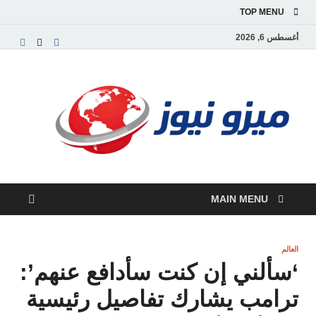
TOP MENU
أغسطس 6, 2026
ميز
بوابة
إخبارية
نيوز
عربية تق
الأخبار
العاجلة
والتقارير
السياسية
MAIN MENU
والاقتصاد
العالم
‘سألني إن كنت سأدافع عنهم’:
ترامب يشارك تفاصيل رئيسية