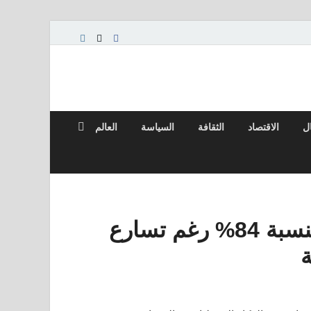
ال
الاقتصاد
الثقافة
السياسة
العالم
تراجع ربح Alibaba الأساسي بنسبة 84% رغم تسارع
ة