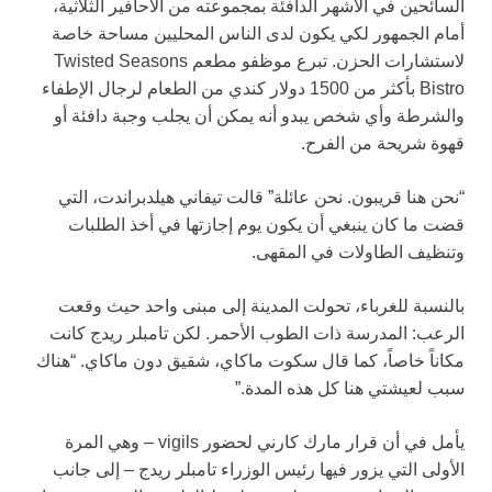
السائحين في الأشهر الدافئة بمجموعته من الأحافير الثلاثية،
أمام الجمهور لكي يكون لدى الناس المحليين مساحة خاصة
لاستشارات الحزن. تبرع موظفو مطعم Twisted Seasons
Bistro بأكثر من 1500 دولار كندي من الطعام لرجال الإطفاء
والشرطة وأي شخص يبدو أنه يمكن أن يجلب وجبة دافئة أو
قهوة شريحة من الفرح.
“نحن هنا قريبون. نحن عائلة” قالت تيفاني هيلدبراندت، التي
قضت ما كان ينبغي أن يكون يوم إجازتها في أخذ الطلبات
وتنظيف الطاولات في المقهى.
بالنسبة للغرباء، تحولت المدينة إلى مبنى واحد حيث وقعت
الرعب: المدرسة ذات الطوب الأحمر. لكن تامبلر ريدج كانت
مكاناً خاصاً، كما قال سكوت ماكاي، شقيق دون ماكاي. “هناك
سبب لعيشتي هنا كل هذه المدة.”
يأمل في أن قرار مارك كارني لحضور vigils – وهي المرة
الأولى التي يزور فيها رئيس الوزراء تامبلر ريدج – إلى جانب