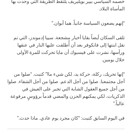
خصمه السياسي بيير بويليريف يلتقط الطريقة التي وحدت بها
المأساة البلاد.
“إنهم يضعون السياسة جانباً. هما أبوان.”
تلقى السكان أيضاً بقايا أخبار مشجعة. سييا إدموندز، التي تم
نقل ابنتها إلى فانكوفر بعد أن أُطلقت عليها النار في عنقها
ورأسها، نشرت على فيسبوك أن مايا تحركت للمرة الأولى
خلال يومين.
“إنها تحريك، ركلة، حركة يد، لكن شيء ما!” كتبت. “صلوا من
أجل مجتمعنا. صلوا من أجل الدعم. صلوا من أجل الشفاء. صلوا
من أجل جميع العقول الشابة التي تجبر على العيش في
الذكريات، لكي يمكنهم الحزن والمضي قدماً برؤوسٍ مرفوعة
عالياً.”
في اليوم السابق كتبت: “كان مجرد يوم عادي. ماذا حدث.”