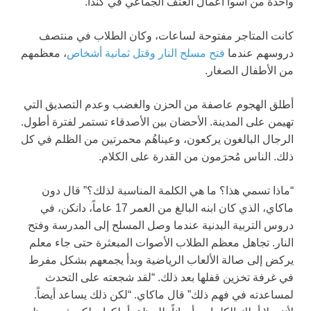
واحدة من أسوأ أعمال العنف الجماعي في كندا.
كانت المتاجر مفتوحة لساعات، وكان الطلاب في منتصف
دروسهم عندما
فتح مسلح النار وقتل ثمانية أشخاص
، معظمهم
من الأطفال الصغار.
أطلق الهجوم عاصفة من الحزن والغضب وعدم التصديق التي
تهيمن على المدينة. الأحضان بين الأصدقاء تستمر لفترة أطول.
الرجال البالغون يركعون، وعيناهُم محمرتين من الظلم في كل
ذلك. الناس مُحرَمون من القدرة على الكلام.
“ماذا تسمي هذا؟ ما هي الكلمة المناسبة لذلك؟” قال دون
ماكاي، الذي كان ابنه البالغ من العمر 17 عاماً، دانكن، في
دروس التربية البدنية عندما وصل المسلح إلى المدرسة وفتح
النار. تجاهل معظم الطلاب الأصوات المبعثرة حتى جاء معلم
يركض إلى صالة الألعاب الرياضية وبدأ يجمعهم بشكل مفرط
في غرفة تخزين قفلها بعد ذلك. “لقد شجعته على التحدث
لمساعدته في فهم ذلك” قال ماكاي. “لكن ذلك يساعد أيضاً.