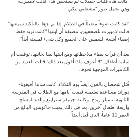
“كانت هذه فتيات جميلات لم يستحقن هذا” قالت لامبيرت،
وهي تحمل صور “مشعلتي تيكي”.
“لقد كانت ضوءاً مضيئاً في الظلام. إذا لم ترَها، بالتأكيد سمعتها”
قالت لامبيرت للصحفيين، مضيفة أن ابنتها “كانت تريد فقط
إضفاء أشعة الشمس على الجميع وكل شيء لمسته أبداً”.
بعد أن قرأت ببطء ملاحظاتها ومع ابنتها نيفا بجانبها، توقفت أم
ثمانية أطفال. “لا أعرف ماذا أقول بعد ذلك” قالت للعديد من
الكاميرات الموجهة نحوها.
قُتل شخصان بالغون أيضاً يوم الثلاثاء. كانت شاندا أفيغونا-
دوراند مساعدة تعليمية قضت أيامها مع الطلاب في المدرسة
الثانوية بتامبلر ريدج. وكانت جينيفر ستراينغ والدة المسلح
وأربعة أطفال آخرين، بما في ذلك إيميت جاكوبس، البالغ من
العمر 11 عاماً، الذي قُتل أيضاً.