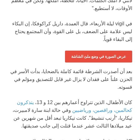
لأنني لا أملك الكلمات. أحياناً، للحظة، أملكها. ولكن في معظم
الأوقات، لا أستطيع.”
في vigil ليلة الأربعاء، قال العمدة، داريل كراكوفكا، إن البكاء
ليس علامة على الضعف، بل على القوة، وأن المجتمع يحتاج
إلى البقاء قوياً.
عرض الصورة في وضع ملئ الشاشة
بعد أن أصدرت الشرطة قائمة كاملة بالضحايا، بدأت الأسر في
الحزن علناً على فقدان لا يزال غير قابل للتصديق ومؤلم في
قسوته.
كان الأطفال، الذين تتراوح أعمارهم بين 12 و 13،
يتذكرون
كحالمين، وراقصين، ورياضيين
وفي حالة ابنة سارة لامبيرت،
تيكاريا، “أرنب تنشيط”. كانت تيكاريا تبعد أقل من شهرين عن
عيد ميلادها الثالث عشر عندما قتلت إلى جانب صديقتها.