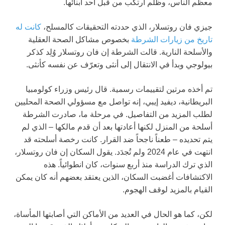
معظم الناس، وظلم ارتكب من قبل أحد أبنائها.
جيزي فان روتسلار، الذي حددته التحقيقات كالمسلح،
كانت له
تاريخ من زيارات الشرطة
بخصوص مشاكل الصحة العقلية
والأسلحة النارية. قالت الشرطة إن فان روتسلار وُلِد كذكر
بيولوجي وبدأ في الانتقال إلى أنثى وتعرّف عن نفسه كأنثى.
تم أخذه مرتين لتقييمات رسمية. قال رئيس وزراء كولومبيا
البريطانية، ديفيد إيبي، إنه تواصل مع مسؤولي الصحة المحليين
لطلب المزيد من التفاصيل. في مرحلة ما، صادرت الشرطة
أسلحة من المنزل لكنها أعادتها بعد أن قدم مالكها – الذي لم
يتم تحديده – طعناً ناجحاً ضد القرار. كانت رخصة أسلحته قد
انتهت في عام 2024 ولم تُجدَد. يقول السكان إن فان روتسلار،
الذي ترك الدراسة منذ أربع سنوات، كان انطوائياً. هذه
الاكتشافات أغضبت السكان، الذين يعتقد بعضهم أنه كان يمكن
القيام بالمزيد لوقف الهجوم.
لكن، كما هو الحال في العديد من الأماكن التي أصابتها المأساة،