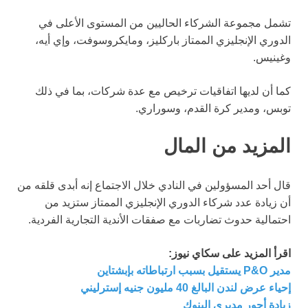
تشمل مجموعة الشركاء الحاليين من المستوى الأعلى في
الدوري الإنجليزي الممتاز باركليز، ومايكروسوفت، وإي أيه،
وغينيس.
كما أن لديها اتفاقيات ترخيص مع عدة شركات، بما في ذلك
توبس، ومدير كرة القدم، وسوراري.
المزيد من المال
قال أحد المسؤولين في النادي خلال الاجتماع إنه أبدى قلقه من
أن زيادة عدد شركاء الدوري الإنجليزي الممتاز ستزيد من
احتمالية حدوث تضاربات مع صفقات الأندية التجارية الفردية.
اقرأ المزيد على سكاي نيوز:
مدير P&O يستقيل بسبب ارتباطاته بإبشتاين
إحياء عرض لندن البالغ 40 مليون جنيه إسترليني
زيادة أجور مديري البنوك