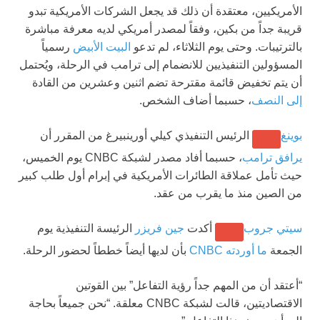
الأمريكيين، معتقدة أن ذلك قد يجعل الشركات الأمريكية تبدو
قريبة جداً من بكين، وفقاً لمصدر أمريكي لديه معرفة مباشرة
بالترتيبات. وحتى يوم الثلاثاء، لم تدعو
البيت الأبيض
رسمياً
المسؤولين التنفيذيين للانضمام إلى ترامب في الرحلة، ويُحتمل
أن يتم تخفيض قائمة مقترحة تضم اثنين وعشرين من القادة
إلى النصف
، حسبما أضاف الشخص.
بوينغ
الرئيس التنفيذي كيلي أورينبيرغ من المقرر أن
يرافق ترامب
، حسبما أفاد مصدر لشبكة CNBC يوم الخميس،
حيث تأمل عملاقة الطائرات الأمريكية في إبرام أول طلب كبير
من الصين منذ ما يقرب من عقد.
سيتي جروب
أكدت
جين فريزر
الرئيسة التنفيذية يوم
الجمعة
ما أوردته CNBC
بأن لديها أيضاً خططاً لحضور الرحلة.
“أعتقد أن من المهم جداً رؤية التفاعل” بين القوتين
الاقتصاديتين، قالت لشبكة CNBC معلقة. “نحن جميعاً بحاجة