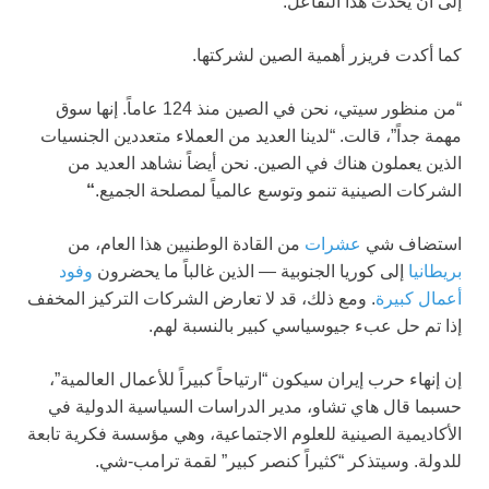
إلى أن يحدث هذا التفاعل.”
كما أكدت فريزر أهمية الصين لشركتها.
“من منظور سيتي، نحن في الصين منذ 124 عاماً. إنها سوق
مهمة جداً”، قالت. “لدينا العديد من العملاء متعددين الجنسيات
الذين يعملون هناك في الصين. نحن أيضاً نشاهد العديد من
الشركات الصينية تنمو وتوسع عالمياً لمصلحة الجميع.
“
استضاف شي
عشرات
من القادة الوطنيين هذا العام، من
بريطانيا
إلى كوريا الجنوبية — الذين غالباً ما يحضرون
وفود
أعمال كبيرة
. ومع ذلك، قد لا تعارض الشركات التركيز المخفف
إذا تم حل عبء جيوسياسي كبير بالنسبة لهم.
إن إنهاء حرب إيران سيكون “ارتياحاً كبيراً للأعمال العالمية”،
حسبما قال هاي تشاو، مدير الدراسات السياسية الدولية في
الأكاديمية الصينية للعلوم الاجتماعية، وهي مؤسسة فكرية تابعة
للدولة. وسيتذكر “كثيراً كنصر كبير” لقمة ترامب-شي.