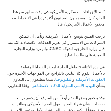
“منذ الإجراءات العسكرية الأمريكية في وقت سابق من هذا
العام، كان المسؤولون الصينيون أكثر تردداً في الانخراط مع
مجتمع الأعمال الأمريكي”، قال.
ترحب الصين بتوسع الأعمال الأمريكية وتأمل أن تتمكن
الشركات من الاستمرار في تعزيز العلاقات الاقتصادية الثنائية،
قال وزارة الخارجية لشبكة CNBC. ولم ترد وزارة التجارة
الصينية على طلب للتعليق.
في هذه الأثناء، تتضاءل الحاجة لبعض القضايا المتعلقة
بالأعمال. يقوم كلا البلدين بالتراجع عن المواجهات الأخيرة حول
العقوبات الأمريكية
و
التكنولوجيا
، بينما يتطلعون إلى التعاون
بشأن
التهديد الأمني المتزايد للذكاء الاصطناعي
، وفقًا للتقارير.
وقد يتحقق بعض التقدم أيضاً. من المتوقع أن يحقق ترامب
صفقات بشأن شراء الصين لفول الصويا الأمريكي وطائرات
بوينغ، وفقاً لسكوت كينيدي، المستشار الأول ورئيس الأمن في