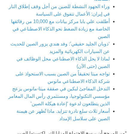
وراء الجهود النشطة للصين من أجل وقف إطلاق النار
في إيران: الأعمال تتفوق على السياسة
أطلقت علي بابا مركز بيانات مع 10,000 من رقائقها
الخاصة مع زيادة الضغط نحو الذكاء الاصطناعي في
الصين
‘ذوبان الجليد حقيقي’: وفد هندي يزور الصين للحديث
عن السيارات الكهربائية والمزيد
لماذا لا يحل الذكاء الاصطناعي محل الوظائف في
الصين (حتى الآن)
تواجه ميتا تحقيقاً من الصين بسبب الاستحواذ على
شركة الذكاء الاصطناعي مانوس
التدخل المفاجئ لبكين في صفقة ميتا-مانوس يزعج
مؤسسي التكنولوجيا، ومستثمري رأس المال المغامر
الذين يتطلعون لدعوة ‘إعادة هيكلة الصين’
أسعار ثلاث سلع نادرة تتزايد. ماذا تُظهر عن هيمنة
الصين على سلاسل الإمداد
“من المرجح أن يرسخ الاجتماع المزايا التي اكتسبتها الصين