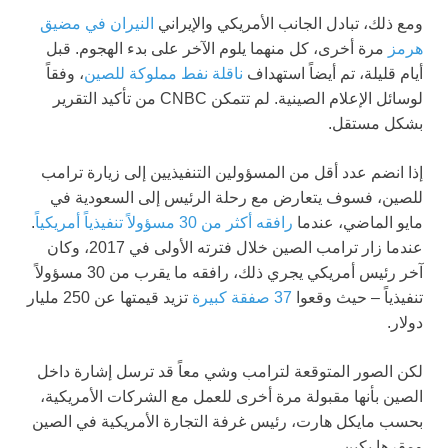
ومع ذلك، تبادل الجانب الأمريكي والإيراني
النيران في مضيق
هرمز
مرة أخرى، كل منهما يلوم الآخر على بدء الهجوم. قبل
أيام قليلة، تم أيضاً استهداف
ناقلة نفط مملوكة للصين
، وفقاً
لوسائل الإعلام الصينية. لم تتمكن CNBC من تأكيد التقرير
بشكل مستقل.
إذا انضم عدد أقل من المسؤولين التنفيذيين إلى زيارة ترامب
للصين، فسوف يتعارض مع رحلة الرئيس إلى السعودية في
مايو الماضي، عندما
رافقه أكثر من 30 مسؤولاً تنفيذياً أمريكياً
.
عندما زار ترامب الصين خلال فترته الأولى في 2017، وكان
آخر رئيس أمريكي يجري ذلك، رافقه ما يقرب من 30 مسؤولاً
تنفيذياً – حيث وقعوا
37 صفقة كبيرة
تزيد قيمتها عن 250 مليار
دولار.
لكن الصور المتوقعة لترامب وشي معاً قد ترسل إشارة داخل
الصين بأنها مقبولة مرة أخرى للعمل مع الشركات الأمريكية،
بحسب مايكل هارت، رئيس غرفة التجارة الأمريكية في الصين
ومقرها بكين.