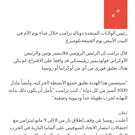
رئيس الولايات المتحدة دونالد ترامب خلال غداء يوم الأم في
البيت الأبيض يوم الجمعة.
بلومبرغ
قال ترامب إن الرئيس الروسي فلاديمير بوتين والرئيس
الأوكراني فولوديمير زيلينسكي قد وافقا على الاقتراح. لم يكن
هناك تعليق فوري من أي من أوكرانيا أو روسيا.
“سيتضمن هذا الهدنة تعليق جميع الأنشطة الحركية، وأيضاً تبادل
1000 أسير من كل دولة”، كتب ترامب. “نأمل أن يكون ذلك بداية
النهاية لحرب طويلة جداً ودموية وصعبة.”
إعلان
أعلنت روسيا عن وقف إطلاق نار من 8 إلى 9 مايو ليتزامن مع
احتفالات انتصار الاتحاد السوفيتي على ألمانيا النازية في الحرب
العالمية الثانية واستعراض عسكري في الساحة الحمراء