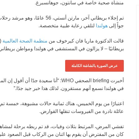
منشأة صحية خاصة في سانتون، جوهانسبرغ.
جواً إلى
هولندا
لتلقي رعاية طبية متخصصة.
قالت الدكتورة ماريا فان كيرخوف من
منظمة الصحة العالمية
بريطانيًا – لا يزالون في المستشفى في هولندا ومواطن بريطاني
عرض الصورة بالشاشة الكاملة
أخبرت briefing الصحفي WHO: “أنا سعيدة جدًا أن أقول إن المريض في جنوب
في هولندا نسمع أنهم مستقرون. لذلك هذا خبر جيد جدًا.”
اعتبارًا من يوم الخميس، هناك ثمانية حالات مشبوهة، خمسة تم ت
عائلة نادرة من الفيروسات تنقلها القوارض.
تفشي المرض، المرتبط بثلاث وفيات، قد تم ربطه برحلة لمشاهد
كان من المفترض أن يقوم بها اثنان من الركاب قبل الصعود على