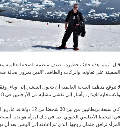
قال: “بينما هذه حادثة خطيرة، تصنف منظمة الصحة العالمية م
السفينة على تعاونه، والركاب والطاقم، “الذين يمرون بحالة صعب
لا تتوقع منظمة الصحة العالمية أن يتحول التفشي إلى وباء، وفق
والاستجابة للإنذار. وأشار إلى تفشي مشابه في الأرجنتين في 2018-19 والذي أسفر عن 34 حالة.
كان سبعة بريطانيين من بين 
في المحيط الأطلسي الجنوبي، بما في ذلك امرأة هولندية أصبحت
المرأة ترافق جثمان زوجها، الذي تم إعادته إلى الوطن بعد أن توفي عل