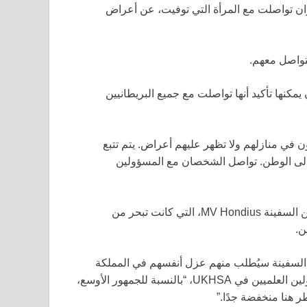
ران تواصلت مع المرأة التي توفيت، عن أعراض
لصحي البريطانية (UKHSA) عما إذا كان يمكنها تأكيد أنها تواصلت مع جميع البريطانيين
ون في منازلهم ولا تظهر عليهم أعراض. يتم تتبع
إلى الوطن. تواصل الشخصان مع المسؤولين
تم إدراج تسعة عشر من المواطنين البريطانيين كركاب على متن السفينة MV Hondius، التي كانت تبحر من
ن.
ن السفينة سيُطلب منهم عزل أنفسهم في المملكة
المتحدة لمدة 45 يومًا. قال البروفيسور روبن ماي، كبير المسؤولين العلميين في UKHSA، “بالنسبة للجمهور الأوسع،
ر هنا منخفضة جدًا.”