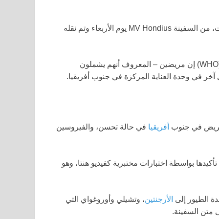
تم إجلاء بريطاني آخر، مارتن أنستي، 56 عامًا، وهو مرشد رحلات، من السفينة MV Hondius يوم الأربعاء وتم نقله
(WHO) إن مريضين – المعروف أنهم يشملون
 آخر في وحدة العناية المركزة في جنوب أفريقيا.
أفريقيا
في حالة تحسن، والفيروسين
أكيدها بواسطة اختبارات مختبرية كفيديو هنتا، وهو
ة الطيور إلى
الأرجنتين
، وتشيلي وأوروغواي التي
 متن السفينة.