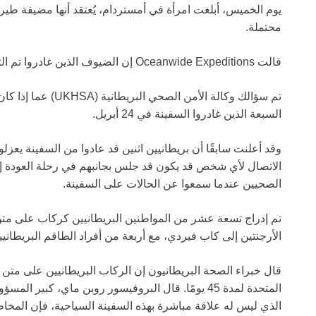
يوم الخميس، أبلغت امرأة في أمستردام، يُعتقد أنها مضيفة طي
محتملة.
قالت Oceanwide Expeditions إن الضيوف الذين غادروا تم التواصل معهم.
تم سؤالك وكالة الأمن ا
السبعة الذين غادروا السفينة في 24 أبريل.
وقد أعلنت سابقًا أن بريطانيين اثنين قد عادوا من السفينة يعزل
الاتصال لأي شخص قد يكون قد جلس بجانبهم في رحلة العودة 
الصحيين عندما سمعوا عن الحالات على السفينة.
الأرجنتين إلى كاب فيردي، مع أربعة من أفراد الطاقم البريطانيي
قال خبراء الصحة البريطانيون إن الركاب البريطانيين على مت
الذي ليس له علاقة مباشرة بهذه السفينة السياحية، فإن المخاط