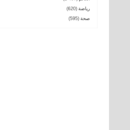
رياضة
(620)
صحة
(595)