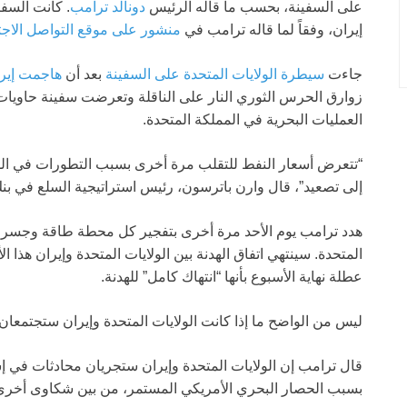
على السفينة، بحسب ما قاله الرئيس
دونالد ترامب
. كانت السفي
إيران، وفقاً لما قاله ترامب في
منشور على موقع التواصل الاج
جاءت
سيطرة الولايات المتحدة على السفينة
بعد أن
هاجمت إيرا
زوارق الحرس الثوري النار على الناقلة وتعرضت سفينة حاويا
العمليات البحرية في المملكة المتحدة.
“تتعرض أسعار النفط للتقلب مرة أخرى بسبب التطورات في الش
إلى تصعيد”، قال وارن باترسون، رئيس استراتيجية السلع في بنك ING، في ملاحظة بحثية يوم الاثن
هدد ترامب يوم الأحد مرة أخرى بتفجير كل محطة طاقة وجسر في 
المتحدة. سينتهي اتفاق الهدنة بين الولايات المتحدة وإيران ه
عطلة نهاية الأسبوع بأنها “انتهاك كامل” للهدنة.
ليس من الواضح ما إذا كانت الولايات المتحدة وإيران ستجتمعان
قال ترامب إن الولايات المتحدة وإيران ستجريان محادثات في إسلا
بسبب الحصار البحري الأمريكي المستمر، من بين شكاوى أخرى، وفقاً