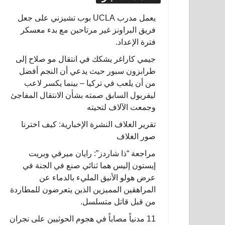
يعمل مدرب UCLA بوب تشيزني على جعل
فريق البراونز غير مرتاحين مع بدء معسكر
فترة الإعداد.
جيمي كاراغر يشكك في انتقال مو صلاح إلى
طرابزون سبور حيث يدعي أن النجم أفضل
من أن يلعب في تركيا – بينما يكسر لاعب
ليفربول السابق صمته بشأن الانتقال المفاجئ
وجمعت الآلاف لتحيته
تقرير الغلاف النشرة الإخبارية: كيف اخترنا
صور الغلاف
مراجعة “ذا شاردز”: رايان ميرفي وبريت
إيستون إليس هما ثنائي صنع في الجنة في
عرض هولو الأنيق المليء بالدماء عن
المراهقين المميزين الذين يتعرضون للمطاردة
من قبل قاتل متسلسل.
11 مدنياً مصاباً في هجوم الحوثيين على نجران