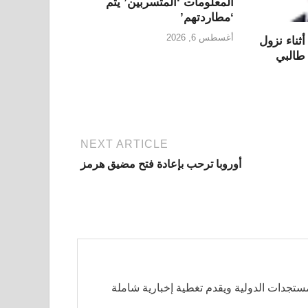
المعلومات ‘المتسربين’ يتم
‘مطاردتهم’
أغسطس 6, 2026
ناء نزول
طالبي
NEXT ARTICLE
أوروبا ترحب بإعادة فتح مضيق هرمز
مستجدات الدولية ويقدم تغطية إخبارية شاملة