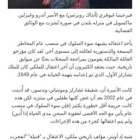
فيرجينيا غيوفري (آنذاك روبرتس) مع الأمير أندرو وغيزلين
ماكسويل في منزله بلندن في صورة نُشرَت مع الوثائق
القضائية.
يأخذ اعتقاله بشبهة سوء السلوك في منصب عام المخاطر
السمعة والدستورية لعائلته إلى مستوى آخر. لقد كان مؤرخو
العائلة المالكة يقومون بمراجعة السجلات بحثًا عن سوابق
تاريخية، حيث يعتقد الكثيرون أن آخر اعتقال للملكي كان للملك
تشارلز الأول، الذي تم إعدامه بتهمة الخيانة في عام 1649.
كانت الأميرة آن، شقيقة تشارلز ومونتباتن-وندسور، قد أُدينت
في عام 2002 بعد أن عض كلبها طفلين في منتزه. لكن هذه
كانت جريمة أقل خطورة بكثير (فإن سوء السلوك في منصب
عام يأتي مع الحد الأقصى لعقوبة السجن مدى الحياة إذا أُدين)
ولم يتم اعتقالها كجزء من هذه الإجراءات.
شبه إد أوينز، مؤلف تاريخي ملكي، الاعتقال
بـ “قنبلة” “انفجرت