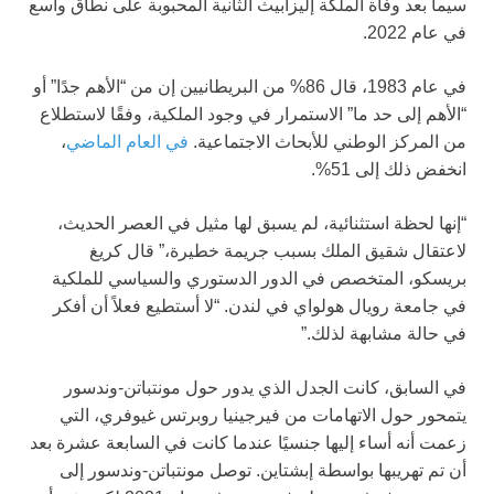
سيما بعد وفاة الملكة إليزابيث الثانية المحبوبة على نطاق واسع
في عام 2022.
في عام 1983، قال 86% من البريطانيين إن من “الأهم جدًا” أو
“الأهم إلى حد ما” الاستمرار في وجود الملكية، وفقًا لاستطلاع
من المركز الوطني للأبحاث الاجتماعية.
في العام الماضي
،
انخفض ذلك إلى 51%.
“إنها لحظة استثنائية، لم يسبق لها مثيل في العصر الحديث،
لاعتقال شقيق الملك بسبب جريمة خطيرة،” قال كريغ
بريسكو، المتخصص في الدور الدستوري والسياسي للملكية
في جامعة رويال هولواي في لندن. “لا أستطيع فعلاً أن أفكر
في حالة مشابهة لذلك.”
في السابق، كانت الجدل الذي يدور حول مونتباتن-وندسور
يتمحور حول الاتهامات من فيرجينيا روبرتس غيوفري، التي
زعمت أنه أساء إليها جنسيًا عندما كانت في السابعة عشرة بعد
أن تم تهريبها بواسطة إبشتاين. توصل مونتباتن-وندسور إلى