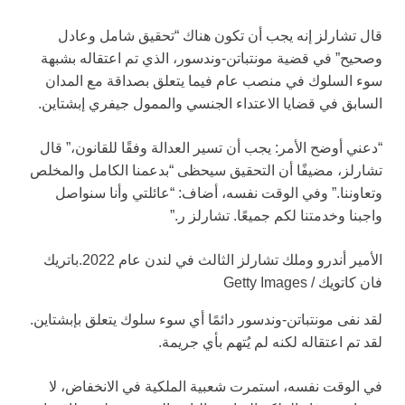
قال تشارلز إنه يجب أن تكون هناك “تحقيق شامل وعادل
وصحيح” في قضية مونتباتن-وندسور، الذي تم اعتقاله بشبهة
سوء السلوك في منصب عام فيما يتعلق بصداقة مع المدان
السابق في قضايا الاعتداء الجنسي والممول جيفري إبشتاين.
“دعني أوضح الأمر: يجب أن تسير العدالة وفقًا للقانون،” قال
تشارلز، مضيفًا أن التحقيق سيحظى “بدعمنا الكامل والمخلص
وتعاوننا.” وفي الوقت نفسه، أضاف: “عائلتي وأنا سنواصل
واجبنا وخدمتنا لكم جميعًا. تشارلز ر.”
الأمير أندرو وملك تشارلز الثالث في لندن عام 2022.
باتريك
فان كاتويك / Getty Images
لقد نفى مونتباتن-وندسور دائمًا أي سوء سلوك يتعلق بإبشتاين.
لقد تم اعتقاله لكنه لم يُتهم بأي جريمة.
في الوقت نفسه، استمرت شعبية الملكية في الانخفاض، لا