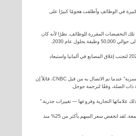
رة في الوظائف وأطلقت هجومًا كبيرًا على
 تلك التخفيضات المقررة للوظائف، نظرًا لأنه كان
لول عام 2030.
وافقت فولكس فاجن على صفقة مع النقابات في أواخر عام 2024 لتجنب إغلاق المصانع في ألمانيا واستبعاد
امتنع متحدث باسم الشركة عن التعليق على “الوثائق الداخلية السرية” عندما تم الاتصال به من قبل CNBC، قائلاً إن
ة ذات الصلة، وفقًا لترجمة جوجل.
تم رؤية أسهم فولكس فاجن آخر مرة تتداول 0.2% أقل يوم الجمعة. لقد انخفض سعر السهم بأكثر من 25% منذ