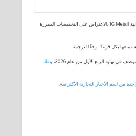
تعهد مجلس العمل العام لفولكس فاجن والنقابة الصناعية الألمانية IG Metall بالاعتراض على التخفيضات المقررة
نمنعها بكل قوتنا”، وفقًا لترجمة.
وفقًا