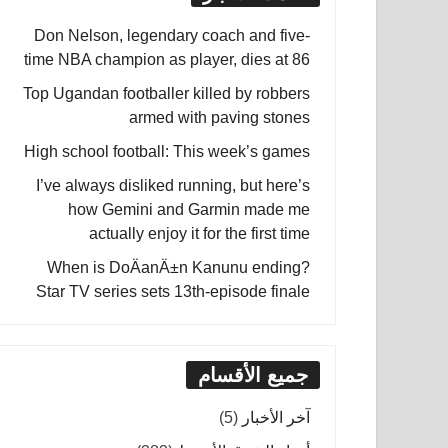
Don Nelson, legendary coach and five-
time NBA champion as player, dies at 86
Top Ugandan footballer killed by robbers
armed with paving stones
High school football: This week’s games
I’ve always disliked running, but here’s
how Gemini and Garmin made me
actually enjoy it for the first time
When is DoÄanÄ±n Kanunu ending?
Star TV series sets 13th-episode finale
جميع الأقسام
آخر الأخبار
(5)