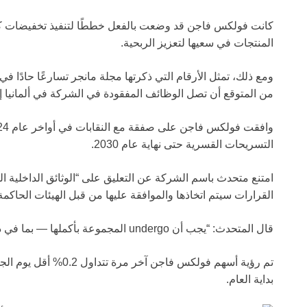
كانت فولكس فاجن قد وضعت بالفعل خططًا لتنفيذ تخفيضات كبي
المنتجات في سعيها لتعزيز الربحية.
ومع ذلك، تمثل الأرقام التي ذكرتها مجلة مانجر تسارعًا حادًا في
من المتوقع أن تصل الوظائف المفقودة في الشركة في ألمانيا إلى حوالي 50,000 وظيفة بح
التسريحات القسرية حتى نهاية عام 2030.
القرارات سيتم اتخاذها والموافقة عليها من قبل الهيئات الحاكم
قال المتحدث: “يجب أن undergo المجموعة بأكملها — بما في ذلك علاماتها التجارية وفروعها — تغييرات جذرية.”
بداية العام.