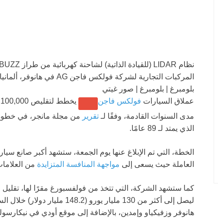
المركبات التجارية لشركة فولكس فاجن AG في هانوفر، ألمانيا، يوم الأربعاء، 4 مارس 2026.
بلومبرغ | بلومبرغ | صور غيتي
عملاق السيارات
فولكس فاجن
ي
مدى السنوات القادمة، وفقًا لـ
تقرير
من مجلة مانجر، في خطوة س
الذي يمتد لـ 89 عامًا.
العاملة حيث يسعى إلى
مواجهة المنافسة المتزايدة
من العلامات 
ليصل إلى أكثر من 130 مليار يورو 
هانوفر وزفيكياو وإمدين، بالإضافة إلى موقع أودي في نيكارسول