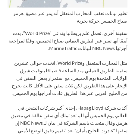
تظهر بيانات تعقب المحارب المتعقل أنه يمر عبر مضيق هرمز
صباح الخميس.
حركة بحرية
سفينة أخرى، تحمل علم بريطانيا وتدعى “World Prize”، بدت
أيضًا أنها تعبر عبر الطريق العماني صباح الخميس، وفقًا لمراجعة
أجرتها NBC News لبيانات MarineTraffic.
مثل المحارب المتعقل وWorld Prize، اتخذت حوالي عشرين
سفينة الطريق العماني منذ الساعة 5 صباحًا بتوقيت شرق
الولايات المتحدة يوم الخميس، مع استمرار بعض السفن في
الإبحار على هذا الطريق. لكن ثلاث سفن على الأقل كانت تخرج
من الخليج العربي عبر هذا الطريق عادت أدراجها يوم الخميس.
أكدت شركة Hapag Lloyd، إحدى أكبر شركات الشحن في
العالم، يوم الخميس أنها لم تعد تملك أي سفن عالقة في مضيق
هرمز. وقال متحدث باسم الشركة في بيان لـ NBC News إن
سفنها “غادرت الخليج بأمان” بعد “تقييم دقيق للوضع الأمني