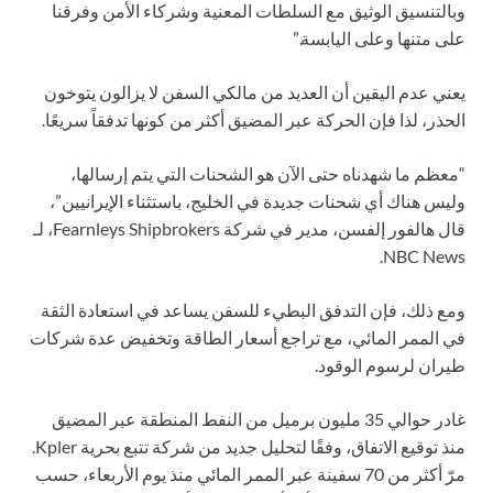
وبالتنسيق الوثيق مع السلطات المعنية وشركاء الأمن وفرقنا
على متنها وعلى اليابسة.”
يعني عدم اليقين أن العديد من مالكي السفن لا يزالون يتوخون
الحذر، لذا فإن الحركة عبر المضيق أكثر من كونها تدفقاً سريعًا.
“معظم ما شهدناه حتى الآن هو الشحنات التي يتم إرسالها،
وليس هناك أي شحنات جديدة في الخليج، باستثناء الإيرانيين”،
قال هالفور إلفسن، مدير في شركة Fearnleys Shipbrokers، لـ
NBC News.
ومع ذلك، فإن التدفق البطيء للسفن يساعد في استعادة الثقة
في الممر المائي، مع تراجع أسعار الطاقة وتخفيض عدة شركات
طيران لرسوم الوقود.
غادر حوالي 35 مليون برميل من النفط المنطقة عبر المضيق
منذ توقيع الاتفاق، وفقًا لتحليل جديد من شركة تتبع بحرية Kpler.
مرّ أكثر من 70 سفينة عبر الممر المائي منذ يوم الأربعاء، حسب