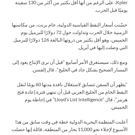
Kpler، على الرغم من أنها أقل بكثير من أكثر من 130 سفينة
يوميًا قبل الحرب.
حسّنت أسعار النفط القياسية الدولية، خام برنت، من مكاسبها
الزمنية خلال الحرب وتداولت حول 72 دولارًا للبرميل يوم
الخميس، وهو أقل بكثير من ذروتها البالغة 126 دولارًا للبرميل
التي وصلت إليها في أبريل.
ومع ذلك، سيستغرق الأمر أسابيع “قبل أن نرى الإنتاج يعود إلى
المسار الصحيح بشكل جاد في الخليج”، قال إلفسن.
“يظهر أن السفن تتسابق لاستغلال نافذة مدتها 60 يومًا لنقل
النفط الخام من الخليج العربي قبل أن تنتهي فترة إعادة فتح
هرمز”، قال “Lloyd’s List Intelligence” في إحاطة يوم
الخميس.
أعلنت المنظمة البحرية الدولية خطة في وقت سابق من هذا
الأسبوع لإجلاء نحو 11,000 بحار من المنطقة، قائلة إنها حصلت