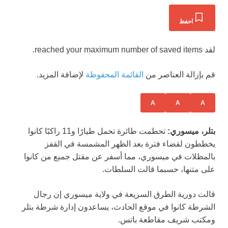
احفظ
لقد reached your maximum number of saved items.
قم بإزالة العناصر من
القائمة المحفوظة
لإضافة المزيد.
A
A
A
بتلر، ميسوري:
تحطمت طائرة تحمل طيارًا و11 راكبًا كانوا
يخططون لقضاء فترة بعد الظهر المشمسة في القفز
بالمظلات في ميسوري، مما أسفر عن مقتل جميع من كانوا
على متنها، حسبما قالت السلطات.
قالت دورية الطرق السريعة في ولاية ميسوري إن رجال
الشرطة كانوا في موقع الحادث، يساعدون إدارة شرطة بتلر
ومكتب شريف مقاطعة باتس.