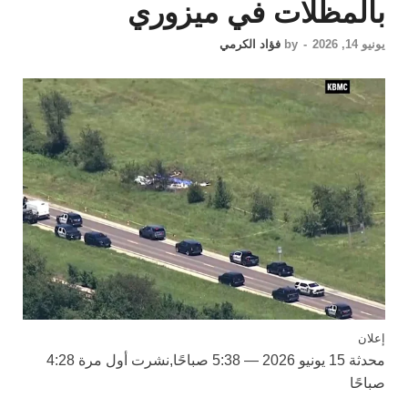
بالمظلات في ميزوري
يونيو 14, 2026
-
by
فؤاد الكرمي
إعلان
محدثة
15 يونيو 2026 — 5:38 صباحًا
,
نشرت أول مرة
4:28
صباحًا