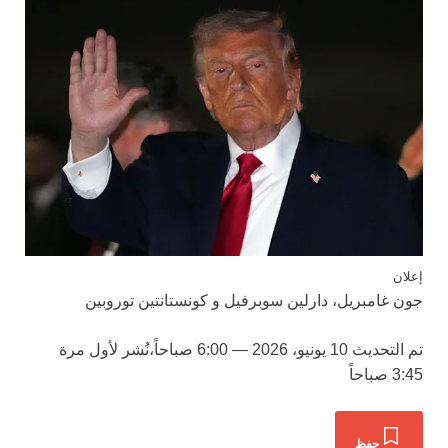
إعلان
جون غامبريل
،
دارلين سوبرفيل
و
كونستانتين توروبين
تم التحديث
10 يونيو، 2026 — 6:00 صباحاً
،
نُشر لأول مرة
3:45 صباحاً
حفظ