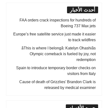
أحدث الأخبار
FAA orders crack inspections for hundreds of
Boeing 737 Max jets
Europe’s free satellite service just made it easier
to track wildfires
âThis is where I belongâ: Katelyn Ohashiâs
Olympic comeback is fueled by joy, not
redemption
Spain to introduce temporary border checks on
visitors from Italy
Cause of death of Grizzlies’ Brandon Clark is
released by medical examiner
جميع الأقسام