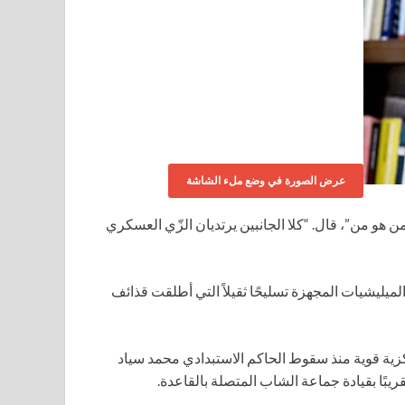
عرض الصورة في وضع ملء الشاشة
رك منزله في حي howl wadaag. “لا تعرف من هو من”، قال. “كلا الجانبين يرتديان الزّي العسكري
ميليشيات المجهزة تسليحًا ثقيلاً التي أطلقت قذائف
ية قوية منذ سقوط الحاكم الاستبدادي محمد سياد