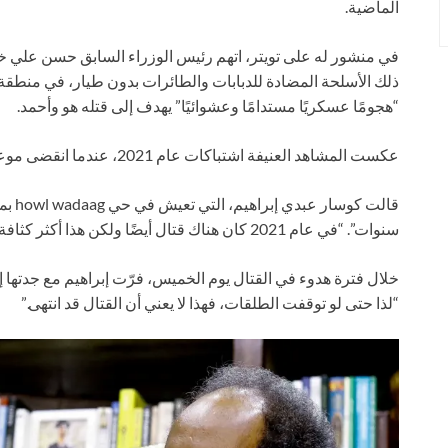
الماضية.
في منشور له على تويتر، اتهم رئيس الوزراء السابق حسن علي خي
ذلك الأسلحة المضادة للدبابات والطائرات بدون طيار، في منطق
“هجومًا عسكريًا مستدامًا وعشوائيًا” يهدف إلى قتله هو وأحمد.
عكست المشاهد العنيفة اشتباكات عام 2021، عندما انقضى موعد الانتخابات دون حدوث تصويت.
قالت 
سنوات”. “في عام 2021 كان هناك قتال أيضًا ولكن هذا أكثر كثافة مما توقعه أي شخص.”
خلال فترة هدوء في القتال يوم الخميس، فرّت إبراهيم مع جدتها 
“لذا حتى لو توقفت الطلقات، فهذا لا يعني أن القتال قد انتهى.”