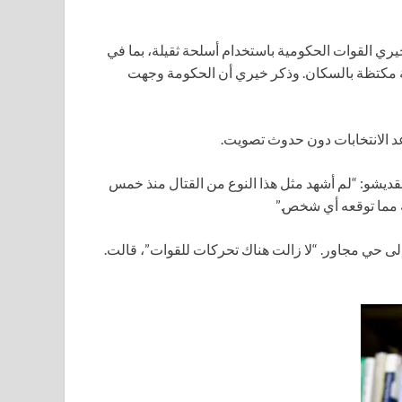
ري القوات الحكومية باستخدام أسلحة ثقيلة، بما في
ة مكتظة بالسكان. وذكر خيري أن الحكومة وجهت
كوسار عبدي إبراهيم، التي تعيش في حي howl wadaag بمقديشو: “لم أشهد مثل هذا النوع من القتال منذ خمس
إلى حي مجاور. “لا زالت هناك تحركات للقوات”، قالت.