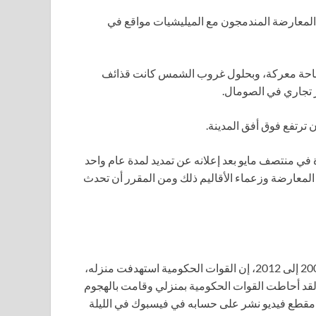
ة المعارضة المندمجون مع الميليشيات مواقع في
 ساحة معركة، وبحلول غروب الشمس كانت قذائف
 تجاري في الصومال.
رتفع فوق أفق المدينة.
 منتصف مايو بعد إعلانه عن تمديد لمدة عام واحد
ر أن تنتهي في 15 مايو. وقد رفضت المعارضة وزعماء الأقاليم ذلك ومن المقرر أن تحدث
قال الرئيس السابق شريف شيخ أحمد، الذي تولى السلطة من 2009 إلى 2012، إن القوات الحكومية استهدفت منزله،
“لقد أحاطت القوات الحكومية بمنزلي وقامت بالهجوم
ي مقطع فيديو نشر على حسابه في فيسبوك في الليلة