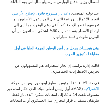
استقال وزير الدفاع البوليفي مارسييلو ساليناس يوم الثلاثاء.
عند توليه المنصب،
دعم باز مشروع قانون لإصلاح الأراضي
لتعزيز الأعمال الزراعية التي قال المزارعون الأصليون إنها
تعرضهم لخطر الإخلاء. كما ألغى دعم الوقود، مما أدى إلى
ارتفاع الأسعار بنسبة تقارب 90%. اشتكى السائقون من أن
البنزين ملوث وأفسد سياراتهم.
بيتي هيجساث يجعل من أمن الوطن المهمة العليا في أول
مقابلة له كوزير للحرب
قالت إدارة ترامب إن تجار المخدرات هم المسؤولون عن
تحريض الاضطرابات الجماهيرية.
في هذه الأثناء، دعا الرئيس السابق إيفو موراليس من حركة
الاشتراكية
(MAS)، أول رئيس أصلي للبلاد الذي حكم لمدة غير
مسبوقة بلغت 14 عامًا، إلى انتخابات مبكرة. “لدى باز فقط
طريقان متبقيان: قرار انتحاري مثل العسكري أو … انتخابات