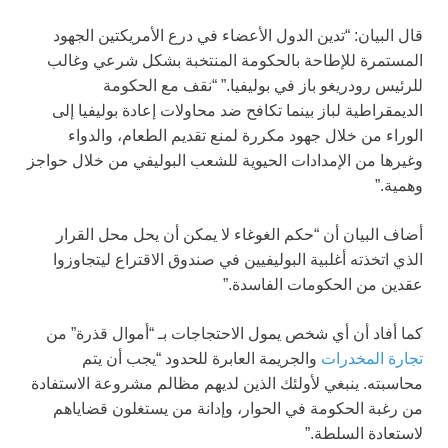
قال البيان: “تدين الدول الأعضاء في درع الأمريكتين الجهود
المستمرة للإطاحة بالحكومة المنتخبة بشكل شرعي وغالب
للرئيس رودريغو باز في بوليفيا.” “نقف مع الحكومة
الديمقراطية لباز بينما تكافح ضد محاولات إعادة بوليفيا إلى
الوراء من خلال جهود مكررة لمنع تقديم الطعام، والدواء
وغيرها من الإمدادات الحيوية للشعب البوليفي من خلال حواجز
وهمية.”
أضاف البيان أن “حكم الغوغاء لا يمكن أن يحل محل القرار
الذي اتخذته أغلبية البوليفيين في صندوق الاقتراع ليتجاوزوا
عقدين من الحكومات الفاسدة.”
كما أفاد أن أي شخص يمول الاحتجاجات بـ “أموال قذرة” من
تجارة المخدرات
والجريمة العابرة للحدود “يجب أن يتم
محاسبته. ينبغي لأولئك الذين لديهم مظالم مشروعة الاستفادة
من رغبة الحكومة في الحوار، وإدانة من يستغلون قضاياهم
لاستعادة السلطة.”