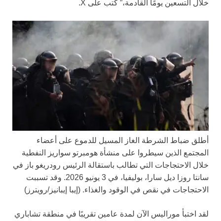
خلال التسعين يومًا القادمة،” كتب على X.
أطلق ضباط الشرطة الغاز المسيل للدموع على أعضاء
المجتمع الذين سيطروا على منشأة هومبرتو سواريز النفطية
خلال الاحتجاجات التي تطالب باستقالة الرئيس رودريغو باز في
سانتا روزا ديل سارا، بوليفيا، في 3 يونيو 2026. وقد تسببت
الاحتجاجات في نقص في الوقود والغذاء.
(إيبا إيبانيز/رويترز)
لقد اختبأ موراليس الآن لمدة عامين تقريبًا في منطقة تشاباري