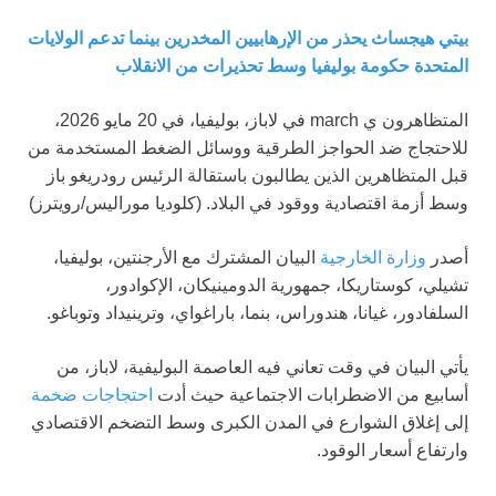
بيتي هيجساث يحذر من الإرهابيين المخدرين بينما تدعم الولايات
المتحدة حكومة بوليفيا وسط تحذيرات من الانقلاب
المتظاهرون ي march في لاباز، بوليفيا، في 20 مايو 2026،
للاحتجاج ضد الحواجز الطرقية ووسائل الضغط المستخدمة من
قبل المتظاهرين الذين يطالبون باستقالة الرئيس رودريغو باز
وسط أزمة اقتصادية ووقود في البلاد.
(كلوديا موراليس/رويترز)
أصدر
وزارة الخارجية
البيان المشترك مع الأرجنتين، بوليفيا،
تشيلي، كوستاريكا، جمهورية الدومينيكان، الإكوادور،
السلفادور، غيانا، هندوراس، بنما، باراغواي، وترينيداد وتوباغو.
يأتي البيان في وقت تعاني فيه العاصمة البوليفية، لاباز، من
أسابيع من الاضطرابات الاجتماعية حيث أدت
احتجاجات ضخمة
إلى إغلاق الشوارع في المدن الكبرى وسط التضخم الاقتصادي
وارتفاع أسعار الوقود.