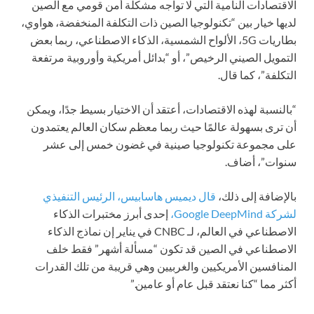
الاقتصادات النامية التي لا تواجه مشكلة أمن قومي مع الصين
لديها خيار بين “تكنولوجيا الصين ذات التكلفة المنخفضة، هواوي،
بطاريات 5G، الألواح الشمسية، الذكاء الاصطناعي، ربما بعض
التمويل الصيني الرخيص”، أو “بدائل أمريكية وأوروبية مرتفعة
التكلفة”، كما قال.
“بالنسبة لهذه الاقتصادات، أعتقد أن الاختيار بسيط جدًا، ويمكن
أن ترى بسهولة عالمًا حيث ربما معظم سكان العالم يعتمدون
على مجموعة تكنولوجيا صينية في غضون خمس إلى عشر
سنوات”، أضاف.
بالإضافة إلى ذلك،
قال ديميس هاسابيس، الرئيس التنفيذي
لشركة Google DeepMind،
إحدى أبرز مختبرات الذكاء
الاصطناعي في العالم، لـ CNBC في يناير إن نماذج الذكاء
الاصطناعي في الصين قد تكون “مسألة أشهر” فقط خلف
المنافسين الأمريكيين والغربيين وهي قريبة من تلك القدرات
أكثر مما “كنا نعتقد قبل عام أو عامين.”