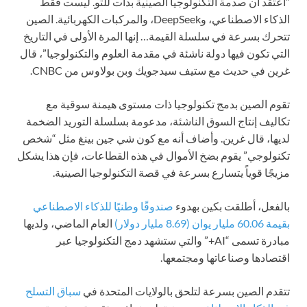
“أعتقد أن صدمة التكنولوجيا الصينية بدأت للتو. ليست فقط
الذكاء الاصطناعي، وDeepSeek، والمركبات الكهربائية. الصين
تتحرك بسرعة في سلسلة القيمة… إنها المرة الأولى في التاريخ
التي تكون فيها دولة ناشئة في مقدمة العلوم والتكنولوجيا”، قال
غرين في حديث مع ستيف سيدجويك وبن بولاوس من CNBC.
تقوم الصين بدمج تكنولوجيا ذات مستوى هيمنة سوقية مع
تكاليف إنتاج السوق الناشئة، مدعومة بسلسلة التوريد الضخمة
لديها، قال غرين. وأضاف أنه مع كون شي جين بينغ مثل “شخص
تكنولوجي” يقوم بضخ الأموال في هذه القطاعات، فإن هذا يشكل
مزيجًا قوياً يتسارع بسرعة في قصة التكنولوجيا الصينية.
بالفعل، أطلقت بكين بهدوء
صندوقًا وطنيًا للذكاء الاصطناعي
بقيمة 60.06 مليار يوان (8.69 مليار دولار)
العام الماضي، ولديها
مبادرة تسمى “AI+” والتي ستشهد دمج التكنولوجيا عبر
اقتصادها وصناعاتها ومجتمعها.
تتقدم الصين بسرعة لتلحق بالولايات المتحدة في
سباق التسلح