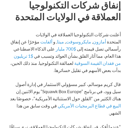
إنفاق شركات التكنولوجيا
العملاقة في الولايات المتحدة
أعلنت شركات التكنولوجيا العملاقة في الولايات
المتحدة
أمازون
,
مايكروسوفت
,
ميتا
, و
ألفابت
مؤخرًا عن إنفاق
رأسمالي تصل قيمته إلى
$700 مليار
على الذكاء الاصطناعي
هذا العام، مما أثار القلق بشأن العوائد وتسبب في
$1 تريليون
من فقدان القيمة السوقية
لعمالقة التكنولوجيا. منذ ذلك الحين،
بدأت بعض الأسهم في تقليل خسائرها.
قال كريم موسالم، كبير مسؤولي الاستثمار في إدارة أصول
سيل وود، في برنامج “Squawk Box Europe” يوم الاثنين إن
هناك الكثير من “القلق حول الاستثنائية الأمريكية”، خصوصًا بعد
البيع في قطاع البرمجيات الأمريكي
في وقت سابق من هذا
الشهر.
“عندما أفكر في إنفاق شركات التكنولوجيا العملاقة، نرى سباقًا