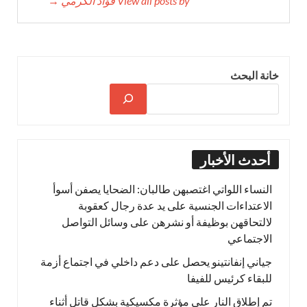
View all posts by فؤاد الكرمي →
خانة البحث
أحدث الأخبار
النساء اللواتي اغتصبهن طالبان: الضحايا يصفن أسوأ
الاعتداءات الجنسية على يد عدة رجال كعقوبة
لالتحاقهن بوظيفة أو نشرهن على وسائل التواصل
الاجتماعي
جياني إنفانتينو يحصل على دعم داخلي في اجتماع أزمة
للبقاء كرئيس للفيفا
تم إطلاق النار على مؤثرة مكسيكية بشكل قاتل أثناء