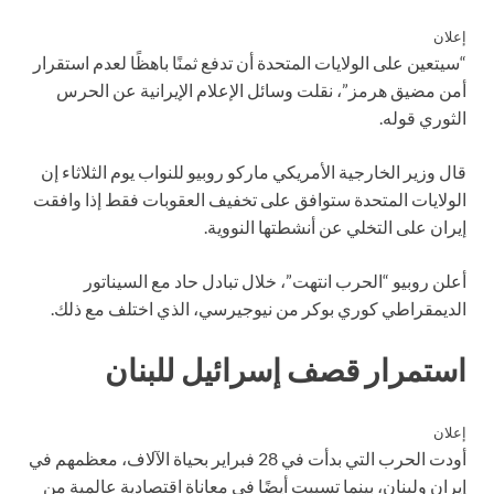
إعلان
“سيتعين على الولايات المتحدة أن تدفع ثمنًا باهظًا لعدم استقرار
أمن مضيق هرمز”، نقلت وسائل الإعلام الإيرانية عن الحرس
الثوري قوله.
قال وزير الخارجية الأمريكي ماركو روبيو للنواب يوم الثلاثاء إن
الولايات المتحدة ستوافق على تخفيف العقوبات فقط إذا وافقت
إيران على التخلي عن أنشطتها النووية.
أعلن روبيو “الحرب انتهت”، خلال تبادل حاد مع السيناتور
الديمقراطي كوري بوكر من نيوجيرسي، الذي اختلف مع ذلك.
استمرار قصف إسرائيل للبنان
إعلان
أودت الحرب التي بدأت في 28 فبراير بحياة الآلاف، معظمهم في
إيران ولبنان، بينما تسببت أيضًا في معاناة اقتصادية عالمية من