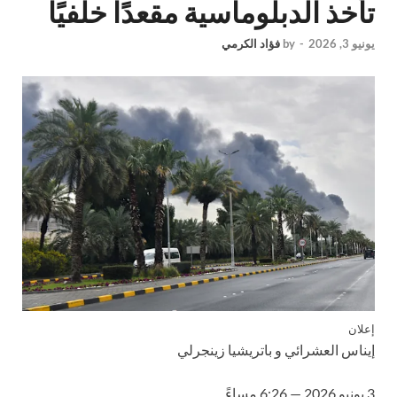
تأخذ الدبلوماسية مقعدًا خلفيًا
يونيو 3, 2026
-
by
فؤاد الكرمي
إعلان
إيناس العشرائي
و
باتريشيا زينجرلي
3 يونيو 2026 — 6:26 مساءً