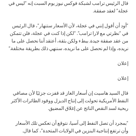
قال الرئيس ترامب لشبكة فوكس نيوز يوم السبت إنه “ليس في
عجلة” لعقد صفقة.
“أود أن أقول إنني في عجلة، لأن الأسعار ستنهار”، قال الرئيس
في “نظرتي مع لارا ترامب”. “لكن إذا كنت في عجلة، فلن تتمكن
من عقد صفقة جيدة. ببطء ولكن بثقة، أعتقد أننا نحصل على ما
نريده، وإذا لم نحصل على ما نريده، سننهي ذلك بطريقة مختلفة.”
إعلان
إعلان
قال السيد هاسيت إن أسعار الغاز قد قفزت جزئيًا لأن مصافي
النفط الأمريكية تحولت إلى إنتاج الديزل ووقود الطائرات الأكثر
ربحية لسد النقص الناتج عن إغلاق المضيق.
“بمجرد أن تصل النفط إلى آسيا، نتوقع أن تعكس تلك الأسعار
وأن ترتفع إنتاجية البنزين في الولايات المتحدة”، كما قال.