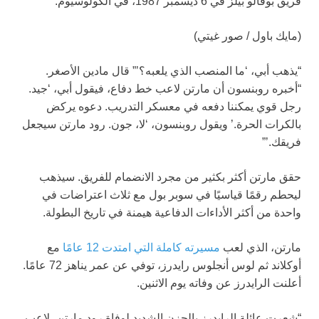
فريق بوفالو بيلز في 6 ديسمبر 1987، في الكولوسيوم.
(مايك باول / صور غيتي)
“يذهب أبي، ‘ما المنصب الذي يلعبه؟’” قال مادين الأصغر.
“أخبره روبنسون أن مارتن لاعب خط دفاع، فيقول أبي، ‘جيد.
رجل قوي يمكننا دفعه في معسكر التدريب. دعوه يركض
بالكرات الحرة.’ ويقول روبنسون، ‘لا، جون. رود مارتن سيجعل
فريقك.’”
حقق مارتن أكثر بكثير من مجرد الانضمام للفريق. سيذهب
ليحطم رقمًا قياسيًا في سوبر بول مع ثلاث اعتراضات في
واحدة من أكثر الأداءات الدفاعية هيمنة في تاريخ البطولة.
مارتن، الذي لعب
مسيرته كاملة التي امتدت 12 عامًا
مع
أوكلاند ثم لوس أنجلوس رايدرز، توفي عن عمر يناهز 72 عامًا.
أعلنت الرايدرز عن وفاته يوم الاثنين.
“شعرت عائلة الرايدرز بالحزن الشديد لوفاة رود مارتن، لاعب