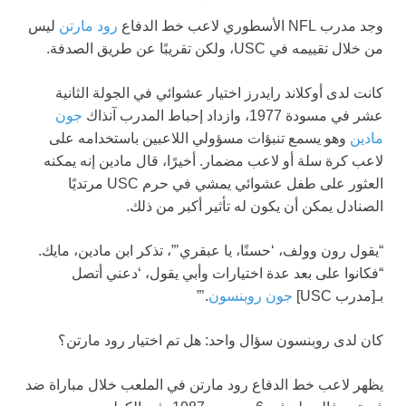
وجد مدرب NFL الأسطوري لاعب خط الدفاع
رود مارتن
ليس
من خلال تقييمه في USC، ولكن تقريبًا عن طريق الصدفة.
كانت لدى أوكلاند رايدرز اختيار عشوائي في الجولة الثانية
عشر في مسودة 1977، وازداد إحباط المدرب آنذاك
جون
مادين
وهو يسمع تنبؤات مسؤولي اللاعبين باستخدامه على
لاعب كرة سلة أو لاعب مضمار. أخيرًا، قال مادين إنه يمكنه
العثور على طفل عشوائي يمشي في حرم USC مرتديًا
الصنادل يمكن أن يكون له تأثير أكبر من ذلك.
“يقول رون وولف، ‘حسنًا، يا عبقري’”، تذكر ابن مادين، مايك.
“فكانوا على بعد عدة اختيارات وأبي يقول، ‘دعني أتصل
بـ[مدرب USC]
جون روبنسون
.’”
كان لدى روبنسون سؤال واحد: هل تم اختيار رود مارتن؟
يظهر لاعب خط الدفاع رود مارتن في الملعب خلال مباراة ضد