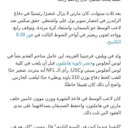
بعد ثلاث سنوات، كان مارتن لا يزال عنصرًا رئيسيًا في دفاع
الرايدرز في انتصار سوبر بول على واشنطن. حقق سكس ضد
لاعب الوسط جو ثايسمان، واستعاد كرة مرتدة، وتوقف رابع-
وواحد لجون ريغينز في أواخر الشوط الثالث في
فوز 38-9
الكاسح
.
ولد في ويلش، فرجينيا الغربية، ابن عامل مناجم الفحم نشأ في
لوس أنجلوس و
حضر ثانوية هاملتون
قبل أن يلعب في كلية
لوس أنجلوس سيتي وUSC. رأى الـ NFL أنه متردد، صغير جدًا
للعب كخط دفاع بوزن 210 باوند وبطيء جدًا ليلعب كحارس.
واضح أن ذلك كان تقييمًا خاطئًا.
كان لاعب الوسط في قاعة الشهرة وورن موون عامين خلف
مارتن في هاملتون، واحتفظ الصديقان بصداقتهما على مدى
العقود التي تلت ذلك.
“التقينا عندما كنت في السنة الثانية،” قال موون. “كان هو في