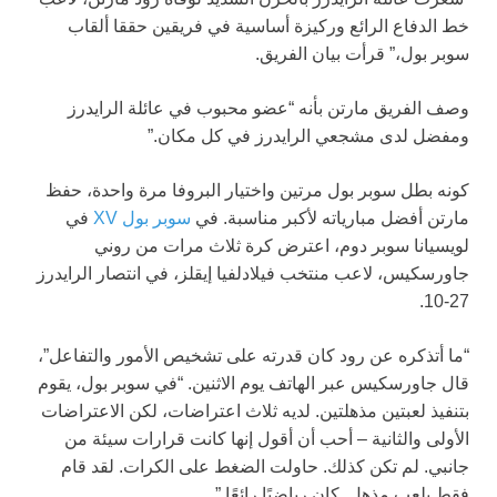
خط الدفاع الرائع وركيزة أساسية في فريقين حققا ألقاب
سوبر بول،” قرأت بيان الفريق.
وصف الفريق مارتن بأنه “عضو محبوب في عائلة الرايدرز
ومفضل لدى مشجعي الرايدرز في كل مكان.”
كونه بطل سوبر بول مرتين واختيار البروفا مرة واحدة، حفظ
مارتن أفضل مبارياته لأكبر مناسبة. في
سوبر بول XV
في
لويسيانا سوبر دوم، اعترض كرة ثلاث مرات من روني
جاورسكيس، لاعب منتخب فيلادلفيا إيقلز، في انتصار الرايدرز
27-10.
“ما أتذكره عن رود كان قدرته على تشخيص الأمور والتفاعل”،
قال جاورسكيس عبر الهاتف يوم الاثنين. “في سوبر بول، يقوم
بتنفيذ لعبتين مذهلتين. لديه ثلاث اعتراضات، لكن الاعتراضات
الأولى والثانية – أحب أن أقول إنها كانت قرارات سيئة من
جانبي. لم تكن كذلك. حاولت الضغط على الكرات. لقد قام
فقط بلعب مذهل. كان رياضيًا رائعًا.”