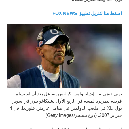
اضغط هنا لتنزيل تطبيق FOX NEWS
توني دنجى من إنديانابوليس كولتس يتفاعل بعد أن استسلم
فريقه لتمريرة لمسة في الربع الأول لشيكاغو بيرز في سوبر
بول XLI في ملعب الدولفين في ميامي غاردنز، فلوريدا، في 4
فبراير 2007.
(دوغ بنسجر/Getty Images)