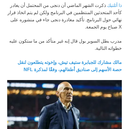
ذا أثلتيك
ذكرت الشهر الماضي أن دنجى من المحتمل أن يغادر
كأحد المتحدثين المنتظمين في البرنامج ولكن لم يتم اتخاذ قرار
نهائي حول البرنامج. تأكيد مغادرة دنجى جاء في منشوره على
X صباح يوم الجمعة.
مدرب بطل السوبر بول قال إنه غير متأكد من ما ستكون عليه
خطواته التالية.
مالك مشارك للجبابرة ستيف تيش، وإخوته يتطلعون لنقل
حصة الأسهم إلى صناديق أطفالهم، وفقًا لمذكرة NFL