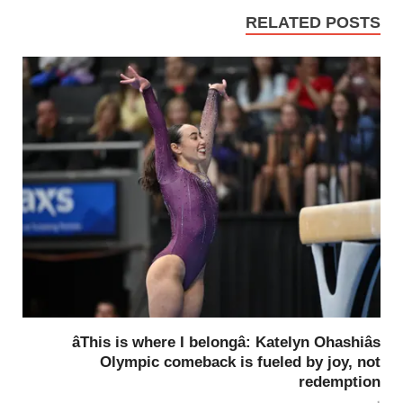
RELATED POSTS
âThis is where I belongâ: Katelyn Ohashiâs
Olympic comeback is fueled by joy, not
redemption