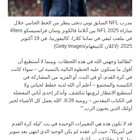
مدرب NFL السابق توني دنجى ينظر من الخط الجانبي خلال
مباراة NFL 2025 بين أتلانتا فالكونز وسان فرانسيسكو 49ers
في ملعب ليفي في سانتا كلارا، كاليفورنيا، في 19 أكتوبر
2025.
(لاكلان كانينغهام/Getty Images)
“لطالما وجهني الله في هذه اللحظات، وبينما لا أستطيع أن
أقول ما ستكون عليه الخطوة التالية بالنسبة لي – سواء كانت
في كرة القدم، أو في البث، أو المزيد من المشاركة في
الكنيسة والمجتمع – أعلم أن الله لديه خطط لحياتي ولا
أستطيع الانتظار لرؤيتها تتكشف. وأتذكر إحدى آياتي المفضلة
في الكتاب المقدس – رومية 8:28. ‘الله يعمل كل الأشياء لخير
أولئك الذين يحبون الرب.’”
قد لا تكون هذه هي التغييرات الوحيدة في بث “ليلة كرة القدم
في أمريكا”، حيث أن عقده لم يكن الوحيد الذي انتهى بعد سوبر
بول LX، وفقًا لتقرير أثلتيك.