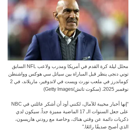
محلل ليلة كرة القدم في أمريكا ومدرب ولاعب NFL السابق
توني دنجى ينظر قبل المباراة بين سياتل سي هوكس وواشنطن
كوماندرز في ملعب نورث ويست في لاندوفير، ماريلاند، في 2
نوفمبر 2025.
(سكوت تاتش/Getty Images)
“إنها أخبار مخيبة للآمال، لكنني أود أن أشكر عائلتي في NBC
على جعل السنوات الـ 17 الماضية مميزة جداً. سيكون لدي
ذكريات دائمة عن وقتي هناك، وخاصة مع رودني هاريسون،
الذي أصبح صديقًا رائعًا.”