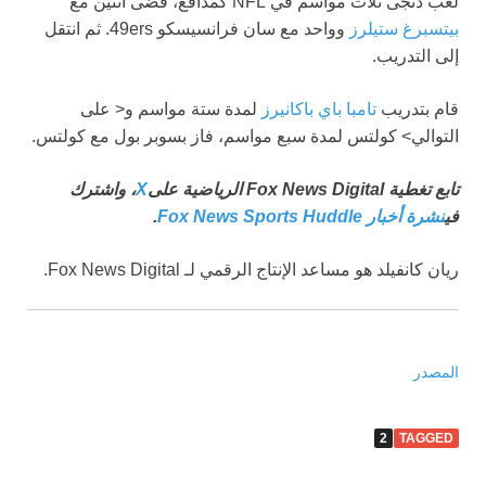
لعب دنجى ثلاث مواسم في NFL كمدافع، قضى اثنين مع
بيتسبرغ ستيلرز
وواحد مع سان فرانسيسكو 49ers. ثم انتقل
إلى التدريب.
قام بتدريب
تامبا باي باكانيرز
لمدة ستة مواسم و< على
التوالي> كولتس لمدة سبع مواسم، فاز بسوبر بول مع كولتس.
تابع تغطية Fox News Digital الرياضية على
X
، واشترك
في
نشرة أخبار Fox News Sports Huddle
.
ريان كانفيلد هو مساعد الإنتاج الرقمي لـ Fox News Digital.
المصدر
2
TAGGED