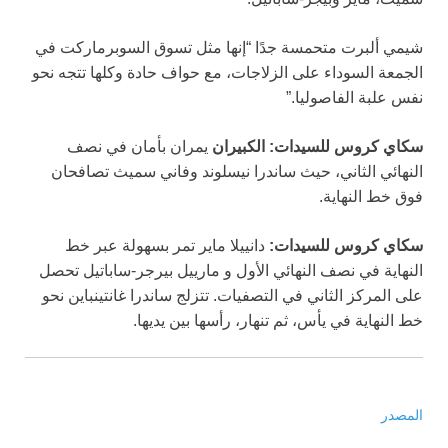
شيمي ألبرت متحمسة جدًا “إنها مثل تسوق السوبرماركت في
الجمعة السوداء على الزلاجات، مع حواف حادة وكلها تتجه نحو
نفس علبة الفاصوليا.”
سكاي كروس للسيدات: الكبيران
يمران بأمان في نصف
النهائي الثاني، حيث
ساندرا نيسلوند وفاني سميث تصافحان
فوق خط النهاية.
سكاي كروس للسيدات:
دانييلا ماير تمر بسهولة عبر خط
النهاية في نصف النهائي الأول و مارييل بيرجر-ساباتيل تحصل
على المركز الثاني في التصفيات. تتزلج ساندرا غانتينباين نحو
خط النهاية في يأس، ثم تنهار، رأسها بين يديها.
المصدر