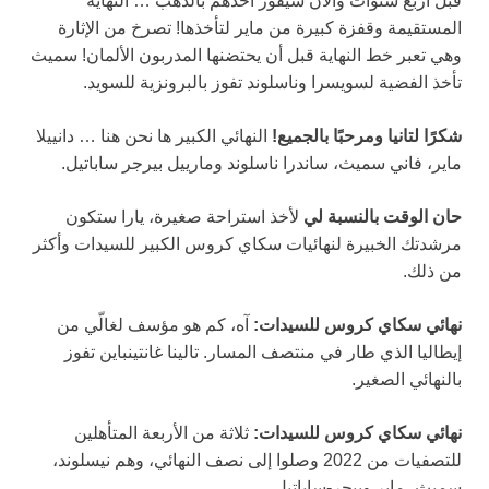
قبل أربع سنوات والآن سيفوز أحدهم بالذهب … النهاية
المستقيمة وقفزة كبيرة من ماير لتأخذها! تصرخ من الإثارة
وهي تعبر خط النهاية قبل أن يحتضنها المدربون الألمان! سميث
تأخذ الفضية لسويسرا وناسلوند تفوز بالبرونزية للسويد.
شكرًا لتانيا ومرحبًا بالجميع!
النهائي الكبير ها نحن هنا … دانييلا
ماير، فاني سميث، ساندرا ناسلوند ومارييل بيرجر ساباتيل.
حان الوقت بالنسبة لي
لأخذ استراحة صغيرة، يارا ستكون
مرشدتك الخبيرة لنهائيات سكاي كروس الكبير للسيدات وأكثر
من ذلك.
نهائي سكاي كروس للسيدات:
آه، كم هو مؤسف لغالّي من
إيطاليا الذي طار في منتصف المسار. تالينا غانتينباين تفوز
بالنهائي الصغير.
نهائي سكاي كروس للسيدات:
ثلاثة من الأربعة المتأهلين
للتصفيات من 2022 وصلوا إلى نصف النهائي، وهم نيسلوند،
سميث، ماير وبيجر-ساباتيل.