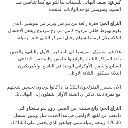
كيرلنج:
نصف النهائي للسيدات بدأ للتو مع كندا تتنافس ضد
السويد وسويسرا تواجه الولايات المتحدة.
التزلج الحر:
قفزة رائعة من بيرمين ويرنر من سويسرا، الذي
يقوم بهبوط خلفي مزدوج كامل-مزدوج-مزدوج ويفعل الاحتفال
الكلاسيكي لرماة السهام. يحتل المركز الثاني خلف زميله.
هذا غير مسبوق. سويسرا في المركزين الأول والثاني، والصين
تأخذ المراكز الثالث والرابع والخامس والسادس. كندا في
السابع والثامن. الأوكراني الوحيد في التاسع، والأمريكيون
الثلاثة يشكلون الثلاثة الأوائل.
الآن سيقرر المتزلجون الـ12 ما إذا كانوا يريدون تحسين نتيجتهم
مع قفزة ثانية. تذكر أن الستة الأوائل ينتقلون إلى النهائي 2.
التزلج الحر:
وانغ شيندي من الصين، زوج شو مينغتاو التي
دافعت عن لقبها الأولمبي في هذا الحدث قبل يومين، يسجل
120.36 ويتبعه زميله تشي جوانغبو الذي يحصل على 121.68.