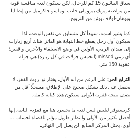
سباق البياثلون 15 كم للرجال، لكن سيكون لديه منافسة قوية
من مواطنه إيريك بيرو إلى جانب توماسو جاكوميل من إيطاليا
ويوهان-أولاف بوتن من النرويج.
كما يشير اسمه، سيبدأ كل متسابق في نفس الوقت، لذا
سيكون أول رجل يقطع خط النهاية هو الفائز. هناك أربع زيارات
إلى ميدان الرمي، الأولين في وضع الاستلقاء والآخرين واقفين؛
أي رمي missed (الخمس جولات في كل زيارة) هي جولة
عقوبة 150 متر.
التزلج الحر:
على الرغم من أنه الأول، يختار نوا روث القفز. لا
يحصل على ذلك بشكل صحيح على الإطلاق، مسجلًا أقل من
نصف نتيجة قفزته الأولى. ستكون هذه كتابة كاملة.
كريستوفر ليليس ليس لديه ما يخسره هنا مع قفزته الثانية. إنها
أفضل بكثير من الأولى وانتظار طويل مؤلم للقضاة لحساب …
أوي، يحتل المركز السابع. لن يصل إلى النهائي.