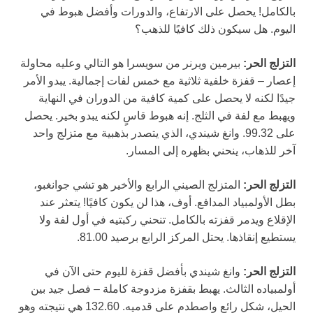
بالكامل! يحصل على الارتفاع، والدورات وأفضل هبوط في
اليوم. هل سيكون ذلك كافيًا للذهب؟
التزلج الحر:
بيرمين ويرنر من سويسرا هو التالي وعليه محاولة
إعصار – قفزة خلفية ثلاثية مع خمس لفات إجمالية. يبدو الأمر
جيدًا لكنه لا يحصل على كمية كافية من الدوران في النهاية
ويهبط مع لفة في الثلج. إنه هبوط قاسٍ لكنه يبدو بخير. يحصل
على 99.32. وانغ شيندي، الذي يتصدر بذهبية مع متزلج واحد
آخر للذهاب، ينحني بظهره إلى المسار.
التزلج الحر:
المتزلج الصيني الرابع والأخير هو تشي جوانغبو،
بطل الأولمبياد المدافع. أوف، هذا لن يكون كافيًا! يتعثر عند
الإقلاع ويدمر قفزته بالكامل. تنحني ركبتيه في أول لفة ولا
يستطيع إنقاذها. يحتل المركز الرابع برصيد 81.00.
التزلج الحر:
وانغ شيندي بأفضل قفزة لليوم حتى الآن في
أولمبياده الثالث. يهبط بقفزة مزدوجة كاملة – فصل جيد بين
الحيل، شكل رائع واصطدم على قدميه. 132.60 هي نتيجته وهو