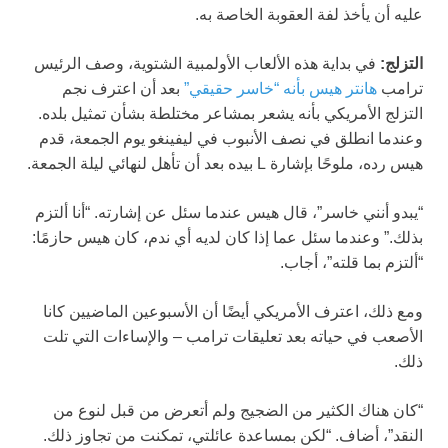
عليه أن يأخذ لفة العقوبة الخاصة به.
التزلج:
في بداية هذه الألعاب الأولمبية الشتوية، وصف الرئيس
ترامب
هانتر هيس بأنه “خاسر حقيقي”
بعد أن اعترف نجم
التزلج الأمريكي بأنه يشعر بمشاعر مختلطة بشأن تمثيل بلده.
وعندما انطلق في نصف الأنبوب في ليفينغو يوم الجمعة، قدم
هيس رده، ملوحًا بإشارة L بيده بعد أن تأهل لنهائي ليلة الجمعة.
“يبدو أنني خاسر”، قال هيس عندما سئل عن إشارته. “أنا ألتزم
بذلك.” وعندما سئل عما إذا كان لديه أي ندم، كان هيس حازمًا:
“ألتزم بما قلته”، أجاب.
ومع ذلك، اعترف الأمريكي أيضًا أن الأسبوعين الماضيين كانا
الأصعب في حياته بعد تعليقات ترامب – والإساءات التي تلت
ذلك.
“كان هناك الكثير من الضجيج ولم أتعرض من قبل لنوع من
النقد”، أضاف. “لكن بمساعدة عائلتي، تمكنت من تجاوز ذلك.