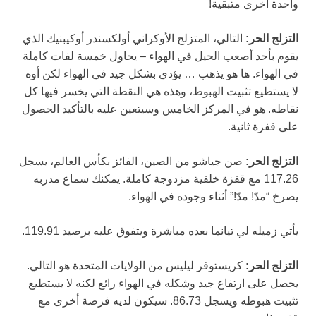
واحدة أخرى متبقية!
التزلج الحر:
التالي، المتزلج الأوكراني أولكسندر أوكيبنيك الذي
يقوم بأحد أصعب الحيل في الهواء – يحاول خمسة لفات كاملة
في الهواء. ها هو يذهب … يؤدي بشكل جيد في الهواء لكن أوه
لا يستطيع تثبيت الهبوط، وهذه هي النقطة التي يخسر فيها كل
نقاطه. هو في المركز الخامس وسيتعين عليه بالتأكيد الحصول
على قفزة ثانية.
التزلج الحر:
صن جياشو من الصين، الفائز بكأس العالم، يسجل
117.26 مع قفزة خلفية مزدوجة كاملة. يمكنك سماع مدربه
يصرخ “مدّ! مدّ!” أثناء وجوده في الهواء.
يأتي زميله لي تيانما بعده مباشرة ويتفوق عليه برصيد 119.91.
التزلج الحر:
كريستوفر ليليس من الولايات المتحدة هو التالي.
يحصل على ارتفاع جيد وشكله في الهواء رائع لكنه لا يستطيع
تثبيت هبوطه ويسجل 86.73. سيكون لديه فرصة أخرى مع