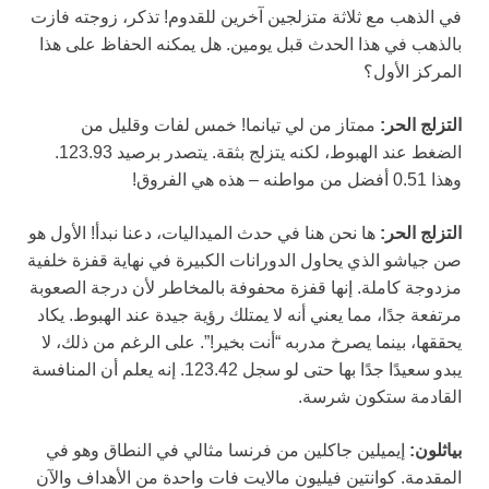
في الذهب مع ثلاثة متزلجين آخرين للقدوم! تذكر، زوجته فازت
بالذهب في هذا الحدث قبل يومين. هل يمكنه الحفاظ على هذا
المركز الأول؟
التزلج الحر:
ممتاز من لي تيانما! خمس لفات وقليل من
الضغط عند الهبوط، لكنه يتزلج بثقة. يتصدر برصيد 123.93.
وهذا 0.51 أفضل من مواطنه – هذه هي الفروق!
التزلج الحر:
ها نحن هنا في حدث الميداليات، دعنا نبدأ! الأول هو
صن جياشو الذي يحاول الدورانات الكبيرة في نهاية قفزة خلفية
مزدوجة كاملة. إنها قفزة محفوفة بالمخاطر لأن درجة الصعوبة
مرتفعة جدًا، مما يعني أنه لا يمتلك رؤية جيدة عند الهبوط. يكاد
يحققها، بينما يصرخ مدربه “أنت بخير!”. على الرغم من ذلك، لا
يبدو سعيدًا جدًا بها حتى لو سجل 123.42. إنه يعلم أن المنافسة
القادمة ستكون شرسة.
بياثلون:
إيميلين جاكلين من فرنسا مثالي في النطاق وهو في
المقدمة. كوانتين فيليون مالايت فات واحدة من الأهداف والآن