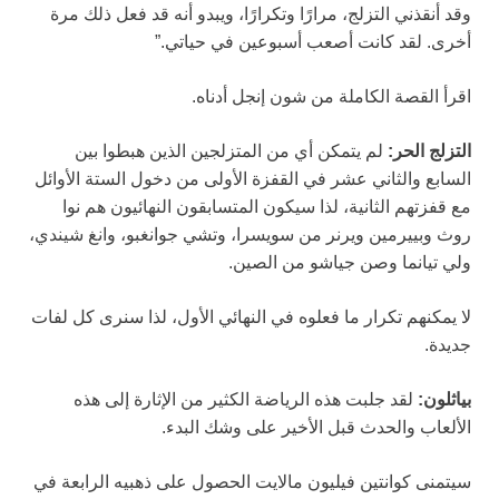
وقد أنقذني التزلج، مرارًا وتكرارًا، ويبدو أنه قد فعل ذلك مرة
أخرى. لقد كانت أصعب أسبوعين في حياتي.”
اقرأ القصة الكاملة من شون إنجل أدناه.
التزلج الحر:
لم يتمكن أي من المتزلجين الذين هبطوا بين
السابع والثاني عشر في القفزة الأولى من دخول الستة الأوائل
مع قفزتهم الثانية، لذا سيكون المتسابقون النهائيون هم نوا
روث وبييرمين ويرنر من سويسرا، وتشي جوانغبو، وانغ شيندي،
ولي تيانما وصن جياشو من الصين.
لا يمكنهم تكرار ما فعلوه في النهائي الأول، لذا سنرى كل لفات
جديدة.
بياثلون:
لقد جلبت هذه الرياضة الكثير من الإثارة إلى هذه
الألعاب والحدث قبل الأخير على وشك البدء.
سيتمنى كوانتين فيليون مالايت الحصول على ذهبيه الرابعة في