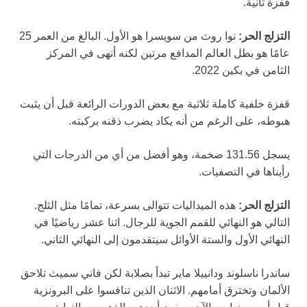
قفزة ثانية.
التزلج الحر:
نوا روث من سويسرا هو الأول. البالغ من العمر 25
عامًا هو بطل العالم المدافع مرتين لكنه أنهى في المركز
الثامن في بكين 2022.
قفزة خلفية كاملة ثلاثية مع بعض الدورات الرائعة قبل أن يثبت
هبوطه، على الرغم من أنه يكاد يضرب ذقنه بركبته.
يسجل 131.56 ضخمة، وهو أفضل من أي من الدرجات التي
رأيناها في التصفيات.
التزلج الحر:
هذه الميداليات تتوالى بسرعة، تمامًا مثل الثلج.
التالي هو النهائي للقمم الجوية للرجال. اثنا عشر رياضيًا في
النهائي الأول والستة الأوائل سيتقدمون إلى النهائي الثاني.
ساندرا ناسلوند ودانييلا ماير تبدأ بصلابة لكن فاني سميث تلاحق
الألمان وتخترق أمامهم. الاثنان الذين تنافسوا على البرونزية