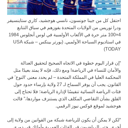
احتفل كل من جينا جونسون، نانسي هوجشيد، كاري ستاينسيفر
ودرا توريس من الولايات المتحدة بفوزهم في سباق التتابع
4×100 متر حرة في الألعاب الأولمبية في لوس أنجلوس 1984
في استاديوم السباحة الأولمبي.
(بورتر بينكس – شبكة USA
TODAY)
“إن قرار اليوم خطوة في الاتجاه الصحيح لتحقيق العدالة
والأمان للنساء في الرياضة! ومع ذلك، فإنه لا يمتد بعيدًا مثل
المحكمة العليا في المملكة المتحدة – لم يحدد معنى ‘النوع’ في
القانون. يجب أن يوفر السماح لـ 27 ولاية بإرساء حدود حول
فئات الرياضة النسائية تنفيسًا لإدارة الرياضة؛ فلا تحتاج إلى
القلق بشأن التقاضي المكلف الذي يستنزف مواردها،” قالت
هوجشيد لموقع فوكس نيوز الرقمي.
“لكن لا يمكن أن يكون للرياضة شبكة من القوانين من ولاية إلى
أخرى. حتى الرياضيون في الفئات العمرية وأولئك في دوري