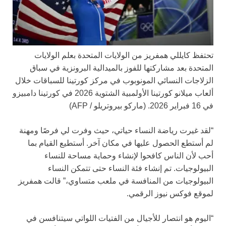
تحتفظ كايللي همفريز من الولايات المتحدة بعلم الولايات
المتحدة بعد مشاركتها للفوز بالميدالية البرونزية في سباق
الزلاجات النسائي المونوبوب في مركز كورتينا للسباقات خلال
ألعاب ميلانو كورتينا الأولمبية الشتوية 2026 في كورتينا دامبيزو
في 16 فبراير 2026.
(ماركو بيروتريلو / AFP)
“لقد غيرت رياضة النساء حياتي، حيث وفرت لي فرصًا ومهنة
لم أستطع الحصول عليها في مكان آخر. أستطيع القيام بما
أحب لأن الناس كافحوا لإنشاء وحماية مساحة للنساء
البيولوجيات. تم إنشاء فئة النساء حتى تتمكن النساء
البيولوجيات من المنافسة في ملعب متساوي،” قالت همفريز
لموقع فوكس نيوز الرقمي.
“اليوم هو انتصار للأجيال من الفتيات اللواتي سيتنافسن في