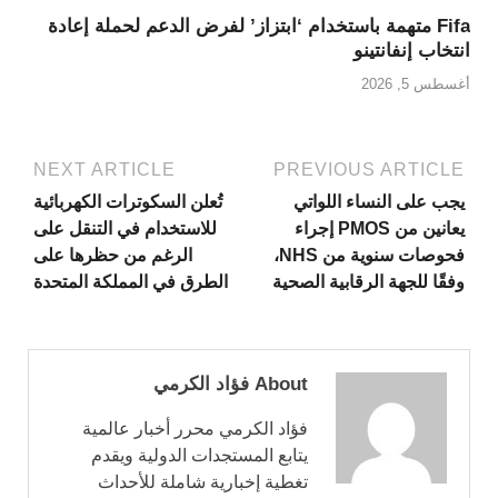
Fifa متهمة باستخدام ‘ابتزاز’ لفرض الدعم لحملة إعادة
انتخاب إنفانتينو
أغسطس 5, 2026
NEXT ARTICLE
PREVIOUS ARTICLE
يجب على النساء اللواتي
تُعلن السكوترات الكهربائية
يعانين من PMOS إجراء
للاستخدام في التنقل على
فحوصات سنوية من NHS،
الرغم من حظرها على
وفقًا للجهة الرقابية الصحية
الطرق في المملكة المتحدة
About فؤاد الكرمي
فؤاد الكرمي محرر أخبار عالمية
يتابع المستجدات الدولية ويقدم
تغطية إخبارية شاملة للأحداث