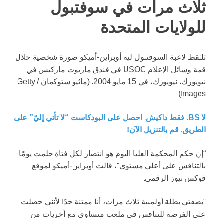
ثلاث مرات في سوفتبول
للولايات المتحدة
تلتقط لاعبة السوفتبول ليه أوبراين-أميكو صورة شخصية خلال
قمة وسائل الإعلام USOC في فندق ماريوت ماركيس في
نيويورك، نيويورك، في 15 مايو 2004.
(ماثيو ستوكمان / Getty
Images)
لا BS. فقط داكيش. احصل على البودكاست “لا تأتي إليّ” على
الطريق. قم بالتنزيل الآن!
“إن حكم المحكمة العليا اليوم هو انتصار لكل فتاة حلمت يومًا
بالتنافس على أعلى مستوى”، قالت أوبراين-أميكو لموقع
فوكس نيوز الرقمي.
“بصفتي بطلة أولمبية ثلاث مرات، أنا ممتنة جدًا لأنني حصلت
على الفرصة للتنافس في ملعب متساوي مع أخريات من