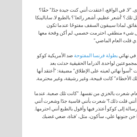
“لا. في الواقع، اعتقدت أنني كنت جيدة جدًا.” حقًا؟
لك؟ ‘أشعر عظيم، أشعر رائعا.’؟ بالطبع لا. سابالينكا
حقائق. لماذا سيبقون السقف مفتوحًا عندما تكون
 كل شيء منطقي. احترمت خصمي. لم أكن وقحة معها
ذي قلت العام الماضي.”
ر في نهائي
بطولة فرنسا المفتوحة
ضد الأمريكية كوكو
موعتين لواحدة. الدراما الحقيقية حدثت بعد
 “أسوأ نهائي لعبته على الإطلاق” مضيفة: “أعتقد أنها
لك الأخطاء.” كانت قبيحة، وغير رشيقة، وغير محترمة.
لعام. شعرت بالخزي من نفسها. “كانت تلك صعبة. عندما
أنني قلت ذلك؟’ شعرت بأنني قاسية جدًا وشعرت أنني
ة إلى كوكو أعتذر فيها وأقول بالطبع أنني احترمها.
ذا جن جنونها علي، سأكون، مثل، ‘فتاة، ضعي غضبك