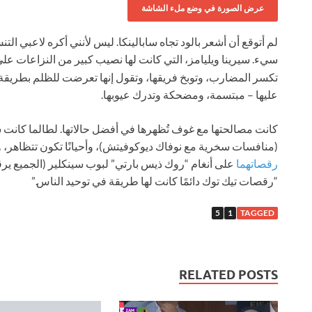
عرض الصورة في وضع ملء الشاشة
لم أتوقع أن أشعر بالود تجاه سابالينكا. ليس لأنني أكره لاعبي ال
سيء. سيرينا ويليامز، التي كانت لها نصيب كبير من النزاعات عل
تكسر المضارب، وتوبخ فريقها، وتقول إنها تعرضت للظلم بطريقة 
عليها – مبتسمة، ومضحكة وتدرك عيوبها.
كانت مصالحتها مع غوف تُظهرها في أفضل حالاتها. لطالما كانت س
(منافسات سخرية مع نوفاك ديوكوفيتش)، وأحيانًا تكون تتظاهر، و
رقصاتهما
على أنغام “روك ذيس بارتي” لبوب سينكلير (الجميع يرقص 
“رقصات تيك توك دائمًا كانت لها طريقة في توحيد الناس.”
5
1
TAGGED
RELATED POSTS