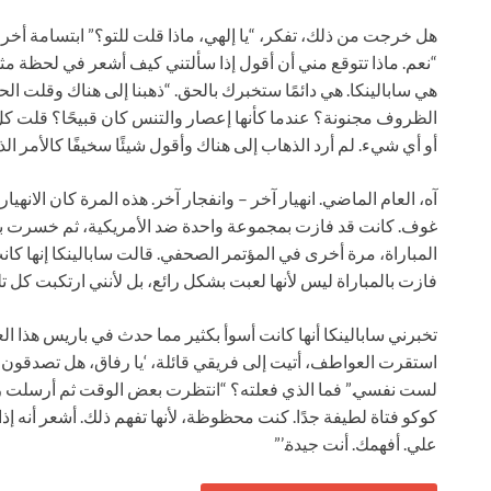
هل خرجت من ذلك، تفكر، “يا إلهي، ماذا قلت للتو؟” ابتسامة أخرى. 
“نعم. ماذا تتوقع مني أن أقول إذا سألتني كيف أشعر في لحظة مثل ت
هي سابالينكا. هي دائمًا ستخبرك بالحق. “ذهبنا إلى هناك وقلت ال
الظروف مجنونة؟ عندما كأنها إعصار والتنس كان قبيحًا؟ قلت
أو أي شيء. لم أرد الذهاب إلى هناك وأقول شيئًا سخيفًا كالأمر ال
آه، العام الماضي. انهيار آخر – وانفجار آخر. هذه المرة كان الانهيا
غوف. كانت قد فازت بمجموعة واحدة ضد الأمريكية، ثم خسرت بمج
المباراة، مرة أخرى في المؤتمر الصحفي. قالت سابالينكا إنها كانت
فازت بالمباراة ليس لأنها لعبت بشكل رائع، بل لأنني ارتكبت كل ت
تخبرني سابالينكا أنها كانت أسوأ بكثير مما حدث في باريس هذا ا
استقرت العواطف، أتيت إلى فريقي قائلة، ‘يا رفاق، هل تصدقون 
لست نفسي.” فما الذي فعلته؟ “انتظرت بعض الوقت ثم أرسلت رسال
كوكو فتاة لطيفة جدًا. كنت محظوظة، لأنها تفهم ذلك. أشعر أنه إ
علي. أفهمك. أنت جيدة.’”