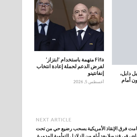
Fifa متهمة باستخدام ‘ابتزاز’
لفرض الدعم لحملة إعادة انتخاب
إنفانتينو
بل دابل،
 أمام
أغسطس 5, 2026
NEXT ARTICLE
مت فرق الإنقاذ الأمريكية بسحب رضيع حي من تحت
قاض في فنزويلا بعد أيام من الزلازل التوأمية المدمرة.