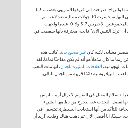
مها والرياح. صرخت إلى فريقها التدريبي بغضب، كما
تفعل غالبًا. لكن الإساءات التي وجهتها لنفسها كانت أشد قسوة. في النهاية، خسرت 10 جولات متتالية ضد لاعبة لم
يسمع بها سوى عدد قليل من غير المتابعين للتنس. فازت شنايدر بالمجموعتين الأخيرتين 7-5 و6-0. عندما واجهت
قط أن أترك التنس الآن” قالت، معترفة بأنها سقطت في
مصير مشابه، لكنه كان
غير صحيح بدنيًا
. كانت هذه
بما ما كان مذهلاً هو أنه لم يكن مفاجئًا تمامًا. لقد
يقات الهجومية،
العلاقات المثيرة للجدل
، اتهامات اللعب
ب – البيلاروسية دائمًا قريبة من الجدل التالي.
غراند سلام المقبل في التقويم. لا تزال أزمة باريس
إنها تفضل التحدث عنه لتخرج من نظامها. الشيء
حافة للتأكد من أنها استعادت السيطرة. تبتسم. “في
نًا، أنا أفضل الآن. ثم ذهبت هناك وقلت، ‘أريد أن