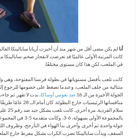
أنا
لم يكن مضى أقل من شهر منذ أن أخبرت أريانا سابالينكا العال
كانت المرتبة الأولى عالميًا قد تعرضت لانفجار ضخم. سابالينكا م
في الملعب. لكن هذا كان مستوى مختلفًا.
كانت تلعب بأفضل مستوياتها في بطولة فرنسا المفتوحة، وهي واح
متتالية من خلف الملعب، وعندما تضغط على خصومها للرجوع إل
الجولة الأخيرة من الـ 16
ضد نعومي أوساكا
، بدت لا تقهر. ثم جاء
منافساتها الرئيسيات خا
سلام الفر
بالمجموعة الأولى بسهو
جولة واحدة. ثم أخرى. وأخرى. بدأ الهواء في التأرجح، وظروف 
السقف. وبدأت سابالينكا تضرب الكرات بشكل مفرط خارج الملع