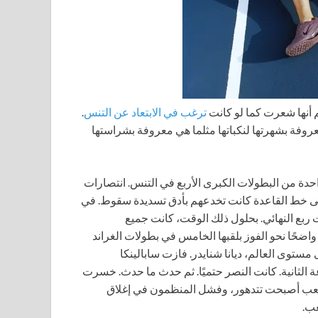
م أنها شعرت كما لو كانت
ترغب في الابتعاد عن التنس
.
عروفة بشهرتها لنكباتها مثلما هي معروفة بشراستها
دة من البطولات الكبرى الأربع في التنس. انتصارات
ى خط القاعدة كانت تخدعهم بأدق تسديدة سقوط. في
ت ربع النهائي. بحلول ذلك الوقت، كانت جميع
رج البطولة. كان أمام الــ 28 عامًا طريقًا واضحًا نحو الفوز بلقبها الخامس في بطولات الغراند
دية. مرة أخرى، كانت تلعب بشكل جيد ضد رقم 25 على مستوى العالم، ديانا شنايدر. فازت سابالينكا
لة، 6-3، وكانت متقدمة 5-3 في المجموعة الثانية. كانت النصر حتميًا. ثم حدث ما حدث. خسرت
اللعب أصبحت تتدهور، وفشل المنظمون في إغلاق
ب.