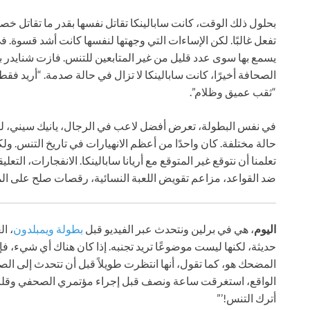
بحلول ذلك الوقت، كانت سابالينكا تقاتل نفسها بقدر ما تقاتل خص
الصحافة أخيرًا، كانت سابالينكا لا تزال في حالة صدمة. “أريد ف
“ثقب عميق وظلام”.
في نفس البطولة، تعرض أفضل لاعب في الرجال، يانيك سيني، ل
حالة مختلفة. كان واحدًا من أعظم الانهيارات في تاريخ التنس. ولكن ر
تعلمنا أن نتوقع غير المتوقع مع أريانا سابالينكا. الانفجارات، التعل
ضد القواعد، مزاعم تقويض اللعبة النسائية، رقصات صلح على الملع
اليوم
، هي في برلين ونتحدث عبر الفيديو قبل
بطولة ويمبلدون
، ال
حديثة، لكنها ليست موضوعًا تريد تجنبه. إذا كان هناك أي شيء، ف
المضحك هو، كما تقول، أنها انتظرت طويلاً قبل أن تتحدث إلى الص
الواقع، استغرقت ساعة ونصف قبل إجراء مؤتمري الصحفي وقلت، حس
أترك التنس!’”