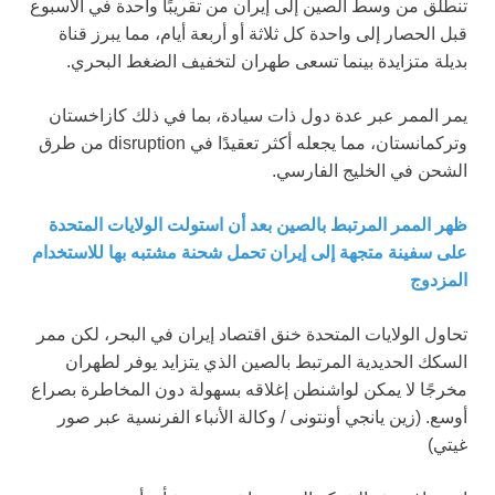
تنطلق من وسط الصين إلى إيران من تقريبًا واحدة في الأسبوع
قبل الحصار إلى واحدة كل ثلاثة أو أربعة أيام، مما يبرز قناة
بديلة متزايدة بينما تسعى طهران لتخفيف الضغط البحري.
يمر الممر عبر عدة دول ذات سيادة، بما في ذلك كازاخستان
وتركمانستان، مما يجعله أكثر تعقيدًا في disruption من طرق
الشحن في الخليج الفارسي.
ظهر الممر المرتبط بالصين بعد أن استولت الولايات المتحدة
على سفينة متجهة إلى إيران تحمل شحنة مشتبه بها للاستخدام
المزدوج
تحاول الولايات المتحدة خنق اقتصاد إيران في البحر، لكن ممر
السكك الحديدية المرتبط بالصين الذي يتزايد يوفر لطهران
مخرجًا لا يمكن لواشنطن إغلاقه بسهولة دون المخاطرة بصراع
أوسع.
(زين يانجي أونتونى / وكالة الأنباء الفرنسية عبر صور
غيتي)