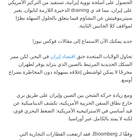
الحصول على أسلحة نووية إيرانية، تستفيد من التركيز الأمريكي
على إيران، مما قد ي draining الذخيرة اللازمة لتايوان. يعبر
سيترينوفيتش عن التشاؤم فيما يتعلق بالحلول السهلة نظرًا
لمواقف كلا الجانبين الثابتة.
جديد
يمكنك الآن الاستماع إلى مقالات فوكس نيوز!
تحاول الولايات المتحدة خنق
اقتصاد إيران
في البحر، لكن ممر
السكك الحديدية المرتبط بالصين الذي يتزايد يوفر لطهران
مخرجًا لا يمكن لواشنطن إغلاقه بسهولة دون المخاطرة بصراع
أوسع.
ومع زيادة حركة الشحن بين الصين وإيران على طريق بري
خارج نطاق السفن الحربية الأمريكية، تكشف الديناميكية عن
قيد أساسي في الاستراتيجية الأمريكية: الضغط البحري قوي،
لكنه لا يمتد بالكامل عبر أوراسيا.
وفقًا لـ Bloomberg، فقد ارتفعت القطارات التجارية التي