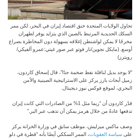
تحاول الولايات المتحدة خنق اقتصاد إيران في البحر، لكن ممر
السكك الحديدية المرتبط بالصين الذي يتزايد يوفر لطهران
مخرجًا لا يمكن لواشنطن إغلاقه بسهولة دون المخاطرة بصراع
أوسع.
(مايكل نجوين/نار فوتو عبر صور غيتي:عمرو ألفيكي/
رويترز)
“لا يوجد بديل لناقلة نفط ضخمة جدًا”، قال إسحاق كاردون،
زميل أبحاث بارز يركز على الاستراتيجية الصينية والأمن
البحري، لموقع فوكس نيوز ديجيتال.
قدّر كاردون أن “ربما مثل 1% من الصادرات التي كانت إيران
تدفعها عادةً من خلال هرمز يمكن أن تذهب عبر البر.”
وصف ماكس ميزليش، موظف سابق في وزارة الخزانة يركز
على
سياسة العقوبات
، الممر السككي أيضًا بأنه “قطرة في دلو