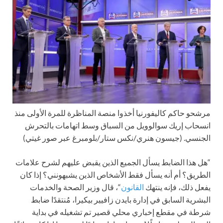
مرشحو حاكم كاليفورنيا أخذوا منصة المناظرة للمرة الأولى منذ
انسحاب إريك سوالوويل من السباق وسط اتهامات بالتحرش
الجنسي.
(جيسون هنري/نكس ستار/بلومبرغ عبر صور غيتي)
“هل هذا الضابط يسأل الجميع الذين يقبض عليهم لشرح علامات
الطريق؟ أم أنه يسأل فقط الأشخاص الذين يشبهونني؟ إذا كان
يفعل ذلك، فإنه ينتهك
القانون
“، قال وزير الصحة والخدمات
البشرية السابق في إدارة بايدن زافيير بيكيرا، مُنتقدًا ضابط
شرطة في مقطع إخباري محلي قصير تم تشغيله في بداية