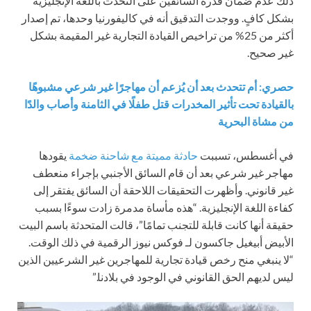
ذلك عدم ضمان قدرة السائقين على التحدث باللغة الإنجليزية
بشكل كافٍ. ووجدت التدقيق أنه في كاليفورنيا وحدها، تم إصدار
أكثر من 25% من تراخيص القيادة التجارية غير المقيمة بشكل
غير صحيح.
حصري: أم تتحدث بعد أن يُزعم أن مهاجرًا غير شرعي مشبوهًا
بالقيادة تحت تأثير المخدرات قتل طفلًا في الثامنة وأصاب والدًا
من مشاة البحرية
في أغسطس، تسببت
حادثة مميتة مع شاحنة ضخمة
يقودها
مهاجر غير شرعي بعد أن قام السائق الأجنبي بإجراء منعطف
غير قانوني. وأظهرت التحقيقات اللاحقة أن السائق يفتقر إلى
كفاءة اللغة الإنجليزية. “هذه مأساة مدمرة زادت سوءًا بسبب
حقيقة أنها كانت قابلة للتجنب تمامًا”، قالت المتحدثة باسم البيت
الأبيض أبيغيل جاكسون لـ فوكس نيوز الرقمية في ذلك الوقت.
“لا ينبغي منح رخص قيادة تجارية للمهاجرين غير الشرعيين الذين
ليس لديهم الحق القانوني في الوجود في بلادنا.”