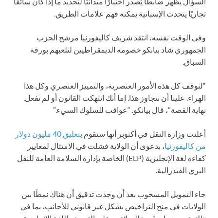
السؤال يظهر ضابطًا يُصدر اختبارًا ميدانيًا لتحديد ما إذا كان سائقًا
تجاريًا يتحدث الإسبانية يمكنه فهم علامات الطريق.
وفي الوقت نفسه، انتقد شريف كاليفورنيا مرشح الحزب
الجمهوري شاد بيانكو خصومه الديمقراطيين لتلعبهم بورقة
السباق.
“لنوقف كل هذه الأمور العنصرية، والتمييز العنصري وكل هذا
الهراء. علينا أن نتجاوز هذا. إما أنك انتهكت القانون أو لم تفعل.
نهاية القصة”، قال بيانكو. “عواقب للسلوك السيء.”
أعلنت وزارة النقل في أكتوبر أنها ستقوم
بتعليق 40 مليون دولار
من كاليفورنيا
، بدعوى أن الولاية فشلت في الامتثال لمعايير
كفاءة لغة الإنجليزية (ELP) الخاصة بإدارة السلامة العامة للنقل
البري الفيدرالية.
جاء التمويل المسحوب بعد أن وجدت تدقيق أن هناك نمطًا بين
الولايات في منح التراخيص بشكل غير قانوني للأجانب، بما في