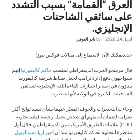
العرق “القمامة” بسبب التشدد
على سائقي الشاحنات
الإنجليزي.
أبريل 24, 2026
-
by
نادر العوفي
جديد
يمكنك الآن الاستماع إلى مقالات فوكس نيوز!
قال مرشحو الحزب الديمقراطي لمنصب
حاكم كاليفورنيا
إنهم
سيواجهون دفع إدارة ترامب لجعل ضباط شرطة كاليفورنيا
يبدؤون في إصدار اختبارات كفاءة اللغة الإنجليزية لسائقي
الشاحنات الكبيرة في الولاية لأنها عنصرية.
وجاءت التحذيرات والخوف المعبّر عنهما بشأن تنفيذ لوائح أكثر
صرامة لضمان أن يفهم أي شخص يحمل رخصة قيادة تجارية
(CDL) علامات الطريق الأمريكية من الديمقراطيين خلال أول
مناظرة انتخابية لحاكم كاليفورنيا منذ أن
أجبر إريك سوالوويل
على الانسحاب من السباق وسط اتهامات بالتحرش الجنسي.