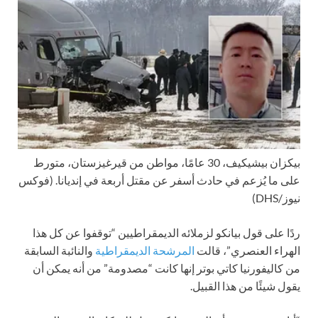
بيكزان بيشيكيف، 30 عامًا، مواطن من قيرغيزستان، متورط
على ما يُزعم في حادث أسفر عن مقتل أربعة في إنديانا.
(فوكس
نيوز/DHS)
ردًا على قول بيانكو لزملائه الديمقراطيين “توقفوا عن كل هذا
الهراء العنصري”، قالت
المرشحة الديمقراطية
والنائبة السابقة
من كاليفورنيا كاتي بوتر إنها كانت “مصدومة” من أنه يمكن أن
يقول شيئًا من هذا القبيل.