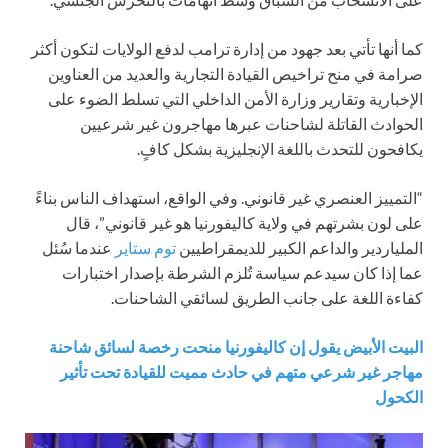
كما أنها تأتي بعد جهود من إدارة ترامب لدفع الولايات لتكون أكثر
صرامة في منح تراخيص القيادة التجارية والعديد من العناوين
الإخبارية وتقارير وزارة الأمن الداخلي التي تسلط الضوء على
الحوادث القاتلة لشاحنات عبرها مهاجرون غير شرعيين
يكافحون للتحدث باللغة الإنجليزية بشكل كافٍ.
“التمييز العنصري غير قانوني. وفي الواقع، استهداف الناس بناءً
على لون بشرتهم في ولاية كاليفورنيا هو غير قانوني”، قال
الملياردير والداعم الكبير للديمقراطيين
توم ستاير
عندما سُئل
عما إذا كان سيدعم سياسة تُلزم الشرطة بإصدار اختبارات
كفاءة اللغة على جانب الطريق لسائقي الشاحنات.
البيت الأبيض يقول إن كاليفورنيا منحت رخصة لسائق شاحنة
مهاجر غير شرعي متهم في حادث مميت للقيادة تحت تأثير
الكحول