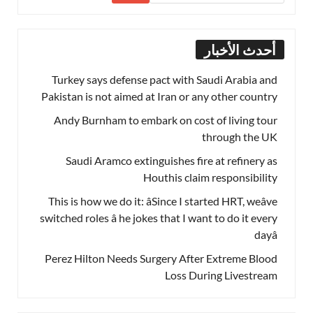
أحدث الأخبار
Turkey says defense pact with Saudi Arabia and
Pakistan is not aimed at Iran or any other country
Andy Burnham to embark on cost of living tour
through the UK
Saudi Aramco extinguishes fire at refinery as
Houthis claim responsibility
This is how we do it: âSince I started HRT, weâve
switched roles â he jokes that I want to do it every
dayâ
Perez Hilton Needs Surgery After Extreme Blood
Loss During Livestream