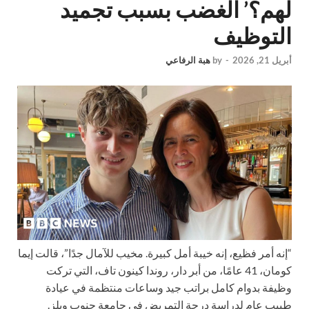
لهم؟’ الغضب بسبب تجميد
التوظيف
أبريل 21, 2026
-
by
هبة الرفاعي
“إنه أمر فظيع، إنه خيبة أمل كبيرة. مخيب للآمال جدًا”، قالت إيما
كومان، 41 عامًا، من أبر دار، روندا كينون تاف، التي تركت
وظيفة بدوام كامل براتب جيد وساعات منتظمة في عيادة
طبيب عام لدراسة درجة التمريض في جامعة جنوب ويلز.