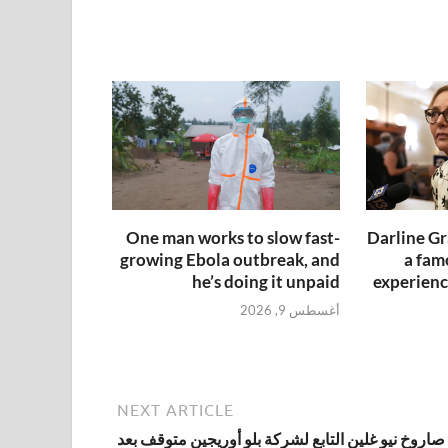
One man works to slow fast-
Darline Gr
growing Ebola outbreak, and
a fam
he’s doing it unpaid
experienc
أغسطس 9, 2026
NEXT ARTICLE
صاروخ نيو غلين التابع لشركة بلو أوريجين متوقف بعد