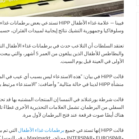
فيينا —
علامة غذاء الأطفال HiPP تستدعي بعض ب
وسلوفاكيا وجمهورية التشيك نتائج إيجابية لمبيدات الفئران، حسبم
الأولى في العينة قبل يوم السبت.
قالت HiPP في بيان: “هذه الاستدعاء ليس بسبب أي عيب في
منشأة HiPP لدينا في حالة مثالية.” وأضافت: “الاستدعاء مرتبط بفعل إجرامي قيد التحقيق حاليًا من قبل السلطات.”
قالت شرطة بورغنلاند في النمسا إن المنتجات المشتبه بها قد ت
السفلي من البرطمان. تشمل العلامات التحذيرية الأخرى غطاءً تالفًا
هناك أيضًا صوت فرقعة عند فتح البرطمان لأول مرة.
قالت HiPP إنها تستدعي جميع
برطمانات غذاء الأطفال
وEUROSPAR وINTERSPAR و