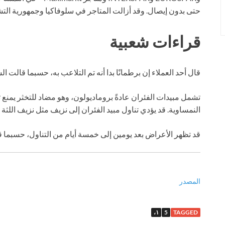
حتى بدون إيصال. وقد أزالت المتاجر في سلوفاكيا وجمهورية التشي
قراءات شعبية
قال أحد العملاء إن برطمانًا بدا أنه تم التلاعب به، حسبما قالت ا
تشمل مبيدات الفئران عادةً بروماديولون، وهو مضاد للتخثر يمنع تخ
النمساوية. قد يؤدي تناول مبيد الفئران إلى نزيف مثل نزيف اللثة 
قد تظهر الأعراض بعد يومين إلى خمسة أيام من التناول، حسبما قا
المصدر
١،
5
TAGGED