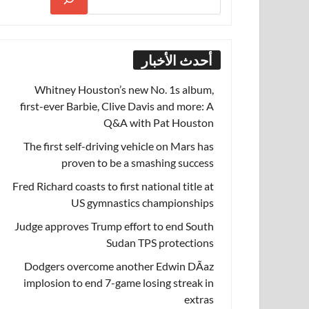
أحدث الأخبار
Whitney Houston’s new No. 1s album,
first-ever Barbie, Clive Davis and more: A
Q&A with Pat Houston
The first self-driving vehicle on Mars has
proven to be a smashing success
Fred Richard coasts to first national title at
US gymnastics championships
Judge approves Trump effort to end South
Sudan TPS protections
Dodgers overcome another Edwin DÃ­az
implosion to end 7-game losing streak in
extras