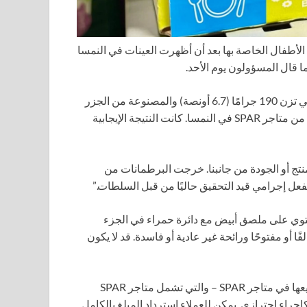
رطمانات غذاء الأطفال الخاصة بها بعد أن أظهرت العينات في النمسا
ا قال المسؤولون يوم الأحد.
تعتقد السلطات أن التلاعب حدث في برطمانات غذاء الأطفال التي تزن 190 جرامًا (6.7 أونصة) والمصنوعة من الجزر
والبطاطس للأطفال الذين يبلغون من العمر 5 أشهر، والتي بيعت من متاجر SPAR في النمسا. كانت النتيجة الإيجابية
 المنتج أو الجودة من جانبنا. خرجت البرطمانات من
حتوي على ملصق أبيض مع دائرة حمراء في الجزء
 أو مفتوحًا ورائحة غير عادية أو فاسدة. قد لا يكون
التي تم بيعها في متاجر SPAR – والتي تشمل متاجر SPAR
متاجر Maximarkt – في النمسا كإجراء احترازي. يمكن للعملاء استرداد المبلغ بالكامل