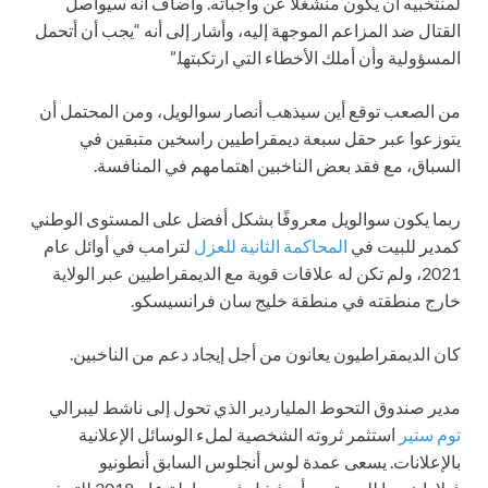
لمنتخبيه أن يكون منشغلًا عن واجباته. وأضاف أنه سيواصل
القتال ضد المزاعم الموجهة إليه، وأشار إلى أنه “يجب أن أتحمل
المسؤولية وأن أملك الأخطاء التي ارتكبتها.”
من الصعب توقع أين سيذهب أنصار سوالويل، ومن المحتمل أن
يتوزعوا عبر حقل سبعة ديمقراطيين راسخين متبقين في
السباق، مع فقد بعض الناخبين اهتمامهم في المنافسة.
ربما يكون سوالويل معروفًا بشكل أفضل على المستوى الوطني
كمدير للبيت في
المحاكمة الثانية للعزل
لترامب في أوائل عام
2021، ولم تكن له علاقات قوية مع الديمقراطيين عبر الولاية
خارج منطقته في منطقة خليج سان فرانسيسكو.
كان الديمقراطيون يعانون من أجل إيجاد دعم من الناخبين.
مدير صندوق التحوط الملياردير الذي تحول إلى ناشط ليبرالي
توم ستير
استثمر ثروته الشخصية لملء الوسائل الإعلانية
بالإعلانات. يسعى عمدة لوس أنجلوس السابق أنطونيو