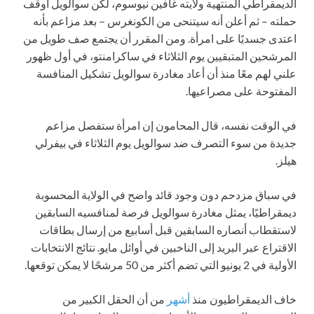
الديمقراطي المنتهية ولايته غافين نيوسوم، لكن سوالويل أوقف
حملته – ثم أعلن أنه سيتنحى من الكونغرس – بعد مزاعم بأنه
اعتدى جسديًا على امرأة. ومن المقرر أن يجتمع صف طويل من
المرشحين المتبقيين يوم الثلاثاء في ساكرامنتو، في أول ظهور
علني لهم معًا منذ أن أعاد مغادرة سوالويل تشكيل المنافسة
المفتوحة على مصراعيها.
في الوقت نفسه، قال المحامون إن امرأة ستفصل مزاعم
جديدة من سوء التصرف ضد سوالويل يوم الثلاثاء في بيفرلي
هيلز.
في سباق مزدحم دون وجود قائد واضح في الولاية المحسوبة
ديمقراطيًا، يمثل مغادرة سوالويل فرصة لمنافسيه السابقين
لاستقطاب أنصاره السابقين قبل أسابيع من إرسال بطاقات
الاقتراع عبر البريد إلى الناخبين في أوائل مايو. نتائج الانتخابات
الأولية في 2 يونيو التي تضم أكثر من 50 مرشحًا لا يمكن توقعها.
خاف الديمقراطيون منذ
أشهر
من أن الحقل الكبير من