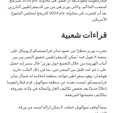
فيلارايغوسا للعودة بعد أن فشل في محاولة عام 2018 للترشح
لمنصب الحاكم، وكاتي بورتر هي من بين الديمقراطيين البارزين
بعد أن قصرت في محاولة عام 2024 للترشح لمجلس الشيوخ
الأمريكي.
قراءات شعبية
نشرت بورتر سطرًا من عمود سان فرانسيسكو كرونيكل على
منصة X تقول فيه “يمكن للديمقراطيين تحقيق النصر من بين
أنياب الهزيمة من خلال التجمع حول بورتر.” قال ستير إنه حصل
على دعم عدد قليل من المشرعين، بما في ذلك النائب جاريد
هوفمان، وهو ديمقراطي تتواجد منطقة انتخابية له شمال سان
فرانسيسكو، ليست بعيدة عن منطقة سوالويل. قدم فيلارايغوسا
إعلانًا جديدًا يعد بخفض تكاليف الغاز والبقالة في ولاية معروفة
بتكاليف معيشتها المرتفعة.
بينما أوقف سوالويل حملته، لا يمكن إزالة اسمه من ورقة