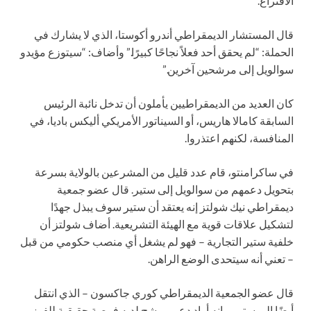
الاقتراع.
قال المستشار الديمقراطي أندرو أكوستا، الذي لا يشارك في
الحملة: “لم يحقق أحد فعلاً نجاحًا كبيرًا.” وأضاف: “سيتوزع مؤيدو
سوالويل إلى مرشحين آخرين.”
كان العديد من الديمقراطيين يأملون أن تدخل نائبة الرئيس
السابقة كامالا هاريس، أو السيناتور الأمريكي أليكس باديا، في
المنافسة، لكنهم اعتذروا.
في ساكرامنتو، قام عدد قليل من المشرعين بالولاية بسرعة
بتحويل دعمهم من سوالويل إلى ستير. قال عضو جمعية
ديمقراطي نيك شولتز إنه يعتقد أن ستير سوف يبذل جهدًا
لتشكيل علاقات قوية مع الهيئة التشريعية. أضاف شولتز أن
خلفية ستير التجارية – فهو لم يشغل أي منصب حكومي من قبل
– تعني أنه سيتحدى الوضع الراهن.
قال عضو الجمعية الديمقراطي كوري جاكسون – الذي انتقل
أيضًا إلى ستير – إنه أراد دعم مرشح لديه فرصة حقيقية للفوز.