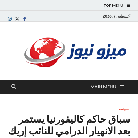
TOP MENU
أغسطس 7, 2026
ميز
بوابة
إخبارية
نيوز
عربية تقد
الأخبار
العاجلة
والتقارير
السياسية
MAIN MENU
والاقتصاد
السياسة
سباق حاكم كاليفورنيا يستمر
بعد الانهيار الدرامي للنائب إريك