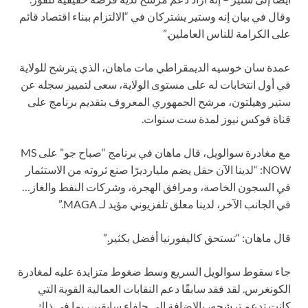
وقال في بيان إنه وستير يشتركان في “الالتزام ببناء اقتصاد قائم
على الكرامة للناس العاملين.”
عمدة سان خوسيه الديمقراطي مات ماهان، الذي يترشح للولاية
في أول انتخابات له على مستوى الولاية، سعى لتمييز سجله عن
ستير وهيلتون، مرشح الجمهوري المعروف بتقديم برنامج على
قناة فوكس نيوز لمدة ست سنوات.
مع مغادرة سوالويل، قال ماهان في برنامج “صباح جو” على MS
NOW: “لدينا الآن حقل يضم مليارديرًا صنع ثروته من الاستثمار
في السجون الخاصة، ومرافق الهجرة، وشركات النفط والغاز…
في الجانب الآخر، لدينا معلق تلفزيوني مؤيد لـ MAGA.”
قال ماهان: “تستحق كاليفورنيا أفضل بكثير.”
جاء سقوط سوالويل السريع وسط ضغوط متزايدة عليه لمغادرة
الكونغرس. لقد فقد سابقًا دعم النقابات العمالية القوية التي
كانت تدعم ترشحه، بالإضافة إلى حلفاء سابقين، بما في ذلك