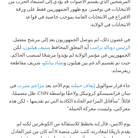
المرشحين الذي يقسم الأصوات قد يؤدي إلى استبعاد الحزب من
الانتخابات في نوفمبر، مع ظهور الجمهوريين فقط على ورقة
الاقتراع في الانتخابات العامة بموجب خاصية في قواعد
الانتخابات في الولاية.
في غضون ذلك، لم يتوصل الجمهوريون بعد إلى مرشح مفضل.
الرئيس دونالد ترامب
أيد المعلق المحافظ
ستيف هيلتون
، لكن
الجمهوريين في مؤتمر الولاية لم يؤيدوا مرشحًا لمنصب الحاكم،
حيث تم تقسيم الدعم بين هيلتون و
تشاد بيانكو
، شريف مقاطعة
ريفرسايد.
جاء قرار سوالويل
إيقاف حملته
يوم الأحد بعد
مزاعم نشرت
في
سان فرانسيسكو كرونيكل ولاحقًا بواسطة CNN. ظل مصممًا،
قائلاً: “سأقاتل المزاعم الجادة الكاذبة التي تم تقديمها – لكن هذه
معركتي، وليست معركة الحملة.”
يوم الاثنين، قال إنه يخطط للاستقالة من الكونغرس لكنه لم
يقدم تاريخًا لمغادرته. كتب على منصة X أنه كان من غير العادل