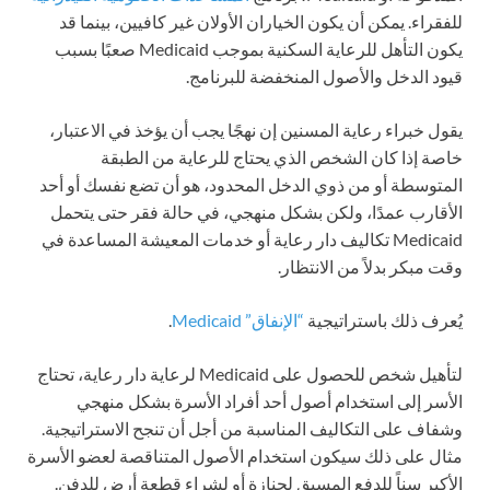
للفقراء. يمكن أن يكون الخياران الأولان غير كافيين، بينما قد
يكون التأهل للرعاية السكنية بموجب Medicaid صعبًا بسبب
قيود الدخل والأصول المنخفضة للبرنامج.
يقول خبراء رعاية المسنين إن نهجًا يجب أن يؤخذ في الاعتبار،
خاصة إذا كان الشخص الذي يحتاج للرعاية من الطبقة
المتوسطة أو من ذوي الدخل المحدود، هو أن تضع نفسك أو أحد
الأقارب عمدًا، ولكن بشكل منهجي، في حالة فقر حتى يتحمل
Medicaid تكاليف دار رعاية أو خدمات المعيشة المساعدة في
وقت مبكر بدلاً من الانتظار.
يُعرف ذلك باستراتيجية
“الإنفاق” Medicaid
.
لتأهيل شخص للحصول على Medicaid لرعاية دار رعاية، تحتاج
الأسر إلى استخدام أصول أحد أفراد الأسرة بشكل منهجي
وشفاف على التكاليف المناسبة من أجل أن تنجح الاستراتيجية.
مثال على ذلك سيكون استخدام الأصول المتناقصة لعضو الأسرة
الأكبر سناً للدفع المسبق لجنازة أو لشراء قطعة أرض للدفن.