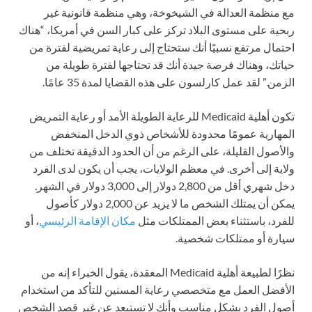
مع منظمة العدالة في الشيخوخة، وهي منظمة قانونية غير
ربحية على مستوى البلاد تركز على كبار السن في أمريكا، “هناك
احتمال مرتفع نسبيًا أنك ستحتاج إلى رعاية تمريضية لفترة من
حياتك، وهناك فرصة جيدة أنك قد تحتاجها لفترة طويلة من
الزمن.” لقد عمل كارلسون على هذه القضايا لمدة 35 عامًا.
تكون أهلية Medicaid للرعاية الطويلة الأمد أو رعاية التمريض
المهارية عمومًا محدودة للأشخاص ذوي الدخل المنخفض
والأصول القليلة، على الرغم من أن الحدود الدقيقة تختلف من
ولاية إلى أخرى. في معظم الولايات، يجب أن يكون لدى الفرد
دخل شهري أقل من 2,800 دولار إلى 3,000 دولار في الشهر.
يمكن أن يمتلك الشخص ما لا يزيد عن 2,000 دولار كأصول
للفرد، باستثناء بعض الممتلكات مثل
مكان الإقامة الرئيسي
، أو
سيارة أو ممتلكات شخصية.
نظرًا لطبيعة أهلية Medicaid المعقدة، يقول الخبراء إنه من
الأفضل العمل مع متخصصي رعاية المسنين للتأكد من استخدام
أصول الفرد بشكل مناسب وأنك لا تستبعد عن غير قصد الشخص