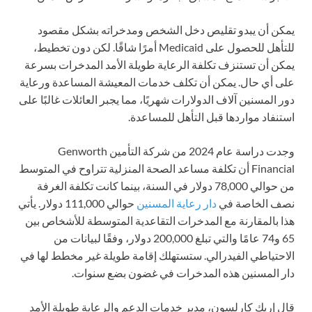
يمكن أن يبدو تقليص دخل الشخص ومدخراته بشكل مقصود
للتأهل للحصول على Medicaid أمرًا شاقًا. لكن دون تخطيط،
يمكن أن تستنزف تكلفة الرعاية طويلة الأمد المدخرات بسرعة
على أي حال. يمكن أن تكلف خدمات المعيشة المساعدة ورعاية
دور المسنين آلاف الدولارات شهريًا، مما يجبر العائلات غالبًا على
استنفاد مواردها قبل التأهل للمساعدة.
وجدت دراسة عام 2024 من شركة التأمين Genworth
Financial أن تكلفة مساعد الصحة المنزلية تتراوح في المتوسط
من حوالي 78,000 دولار في السنة، بينما كانت تكلفة الغرفة
نصف الخاصة في
دار رعاية المسنين
حوالي 111,000 دولار. يأتي
هذا بالمقارنة مع المدخرات التقاعدية المتوسطة للأشخاص بين
65 و74 عامًا والتي تبلغ 200,000 دولار، وفقًا لبيانات من
الاحتياطي الفيدرالي. ستستهلك إقامة طويلة غير مخطط لها في
دار المسنين هذه المدخرات في غضون بضع سنوات.
قال إريك كارلسون، مدير خدمات الدعم والرعاية طويلة الأمد