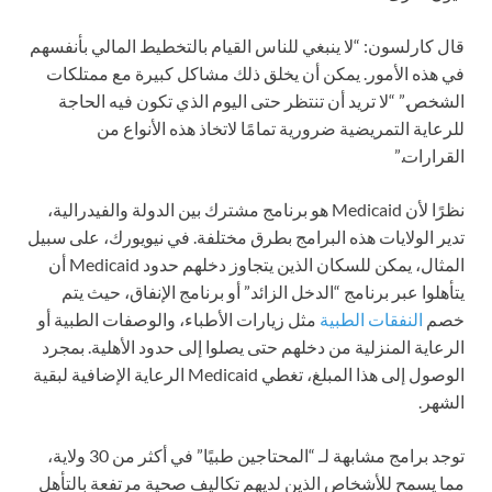
قال كارلسون: “لا ينبغي للناس القيام بالتخطيط المالي بأنفسهم
في هذه الأمور. يمكن أن يخلق ذلك مشاكل كبيرة مع ممتلكات
الشخص.” “لا تريد أن تنتظر حتى اليوم الذي تكون فيه الحاجة
للرعاية التمريضية ضرورية تمامًا لاتخاذ هذه الأنواع من
القرارات.”
نظرًا لأن Medicaid هو برنامج مشترك بين الدولة والفيدرالية،
تدير الولايات هذه البرامج بطرق مختلفة. في نيويورك، على سبيل
المثال، يمكن للسكان الذين يتجاوز دخلهم حدود Medicaid أن
يتأهلوا عبر برنامج “الدخل الزائد” أو برنامج الإنفاق، حيث يتم
خصم
النفقات الطبية
مثل زيارات الأطباء، والوصفات الطبية أو
الرعاية المنزلية من دخلهم حتى يصلوا إلى حدود الأهلية. بمجرد
الوصول إلى هذا المبلغ، تغطي Medicaid الرعاية الإضافية لبقية
الشهر.
توجد برامج مشابهة لـ “المحتاجين طبيًا” في أكثر من 30 ولاية،
مما يسمح للأشخاص الذين لديهم تكاليف صحية مرتفعة بالتأهل