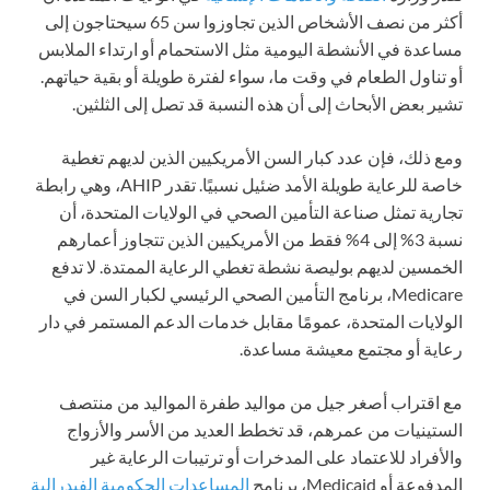
أكثر من نصف الأشخاص الذين تجاوزوا سن 65 سيحتاجون إلى
مساعدة في الأنشطة اليومية مثل الاستحمام أو ارتداء الملابس
أو تناول الطعام في وقت ما، سواء لفترة طويلة أو بقية حياتهم.
تشير بعض الأبحاث إلى أن هذه النسبة قد تصل إلى الثلثين.
ومع ذلك، فإن عدد كبار السن الأمريكيين الذين لديهم تغطية
خاصة للرعاية طويلة الأمد ضئيل نسبيًا. تقدر AHIP، وهي رابطة
تجارية تمثل صناعة التأمين الصحي في الولايات المتحدة، أن
نسبة 3% إلى 4% فقط من الأمريكيين الذين تتجاوز أعمارهم
الخمسين لديهم بوليصة نشطة تغطي الرعاية الممتدة. لا تدفع
Medicare، برنامج التأمين الصحي الرئيسي لكبار السن في
الولايات المتحدة، عمومًا مقابل خدمات الدعم المستمر في دار
رعاية أو مجتمع معيشة مساعدة.
مع اقتراب أصغر جيل من مواليد طفرة المواليد من منتصف
الستينيات من عمرهم، قد تخطط العديد من الأسر والأزواج
والأفراد للاعتماد على المدخرات أو ترتيبات الرعاية غير
المدفوعة أو Medicaid، برنامج
المساعدات الحكومية الفيدرالية