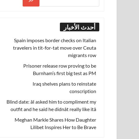
أحدث الأخبار
Spain imposes border checks on Italian
travelers in tit-for-tat move over Ceuta
migrants row
Prisoner release row proving to be
Burnham’s first big test as PM
Iraq shelves plans to reinstate
conscription
Blind date: âI asked him to compliment my
outfit and he said he didnât really like itâ
Meghan Markle Shares How Daughter
Lilibet Inspires Her to Be Brave