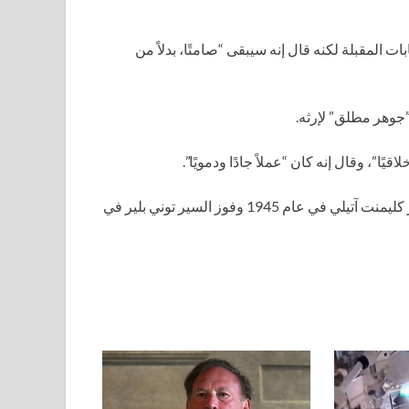
ات المقبلة لكنه قال إنه سيبقى “صامتًا، بدلاً من
”جوهر مطلق” لإرثه.
يًا”، وقال إنه كان “عملاً جادًا ودمويًا”.
قال السير كير إن نجاحه من الناحية الانتخابية يجب أن يُقارن بفوز كليمنت آتيلي في عام 1945 وفوز السير توني بلير في