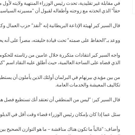
في مقابلة غير تقليدية، تحدث رئيس الوزراء المنتهية ولايته ل
حقاً” الذي اتخذته مع زوجته وأطفاله لقبول أن “مسيرته السياسية”
قال السير كير لهيئة الإذاعة البريطانية إنه “أنقذ” حزب العمال وك
ووعد بـ”الحفاظ على صمته” تحت قيادة خليفته، مصراً على أنه يحب ب
واجه السير كير انتقادات متكررة خلال عامين من رئاسته للحكومة
الذي قضاه على الساحة العالمية، حيث أطلق عليه النقاد اسم “كير ا
من بين مؤيدي بيرنهام في البرلمان أولئك الذين يأملون أن يستطيع
تكاليف المعيشة والخدمات العامة.
قال السير كير: “ليس من المنطقي أن تعتقد أنك تستطيع فصل هذي
سئل عما إذا كان بإمكان رئيس الوزراء قضاء وقت أقل في الدبلوما
وأضاف: “غالباً ما تكون هناك مناقشة – ما هو التوازن الصحيح بي