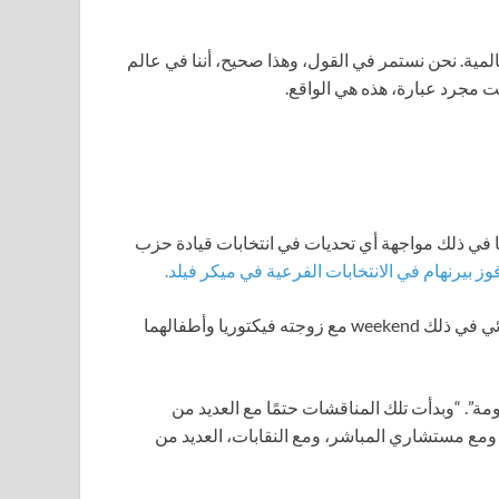
ية. نحن نستمر في القول، وهذا صحيح، أننا في عالم
ت مجرد عبارة، هذه هي الواقع.
بما في ذلك مواجهة أي تحديات في انتخابات قيادة حزب
وز بيرنهام في الانتخابات الفرعية في ميكر فيلد.
وصف ذلك بأنه قرار “صعب حقًا، صعب حقًا” الذي اتخذ بشكل نهائي في ذلك weekend مع زوجته فيكتوريا وأطفالهما
ة”. “وبدأت تلك المناقشات حتمًا مع العديد من
، ومع مستشاري المباشر، ومع النقابات، العديد من