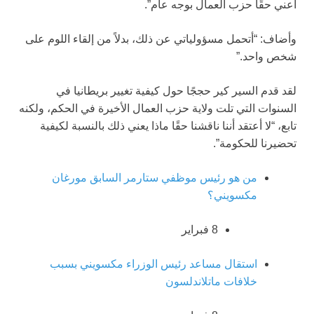
أعني حقًا حزب العمال بوجه عام”.
وأضاف: “أتحمل مسؤولياتي عن ذلك، بدلاً من إلقاء اللوم على
شخص واحد.”
لقد قدم السير كير حججًا حول كيفية تغيير بريطانيا في
السنوات التي تلت ولاية حزب العمال الأخيرة في الحكم، ولكنه
تابع، “لا أعتقد أننا ناقشنا حقًا ماذا يعني ذلك بالنسبة لكيفية
تحضيرنا للحكومة”.
من هو رئيس موظفي ستارمر السابق مورغان
مكسويني؟
8 فبراير
استقال مساعد رئيس الوزراء مكسويني بسبب
خلافات ماتلاندلسون