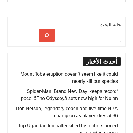
خانة البحث
أحدث الأخبار
Mount Toba eruption doesn’t seem like it could
nearly kill our species
‘Spider-Man: Brand New Day’ keeps record
pace, âThe Odysseyâ sets new high for Nolan
Don Nelson, legendary coach and five-time NBA
champion as player, dies at 86
Top Ugandan footballer killed by robbers armed
with paving stones