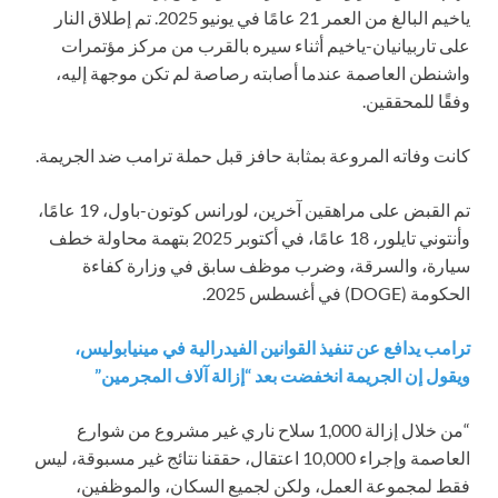
ياخيم البالغ من العمر 21 عامًا في يونيو 2025. تم إطلاق النار
على تاربيانيان-ياخيم أثناء سيره بالقرب من مركز مؤتمرات
واشنطن العاصمة عندما أصابته رصاصة لم تكن موجهة إليه،
وفقًا للمحققين.
كانت وفاته المروعة بمثابة حافز قبل حملة ترامب ضد الجريمة.
تم القبض على مراهقين آخرين، لورانس كوتون-باول، 19 عامًا،
وأنتوني تايلور، 18 عامًا، في أكتوبر 2025 بتهمة محاولة خطف
سيارة، والسرقة، وضرب موظف سابق في وزارة كفاءة
الحكومة (DOGE) في أغسطس 2025.
ترامب يدافع عن تنفيذ القوانين الفيدرالية في مينيابوليس،
ويقول إن الجريمة انخفضت بعد “إزالة آلاف المجرمين”
“من خلال إزالة 1,000 سلاح ناري غير مشروع من شوارع
العاصمة وإجراء 10,000 اعتقال، حققنا نتائج غير مسبوقة، ليس
فقط لمجموعة العمل، ولكن لجميع السكان، والموظفين،