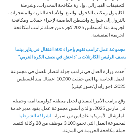
التحقيقات الفيدرالي، وإدارة مكافحة المخدرات، وشرطة
الكابيتول ومكتب الكحول، والتبغ، والأسلحة النارية والمتفجرات،
بالنزول إلى شوارع واشنطن العاصمة لإجراء حملات ومكافحة
الجريمة منذ أغسطس 2025 كجزء من حملة ترامب لمكافحة
الجريمة المتفشية.
مجموعة عمل ترامب تقوم بإجراء 500 اعتقال في يناير بينما
يصف الرئيس الكارتلات بـ “داعش في نصف الكرة الغربي”
أخذت وزارة العدل في ترامب جولة انتصار للعمل في مجموعة
العمل الخاصة بها التي حققت 10,000 اعتقال منذ أغسطس
2025.
(جو رايدل/صور غيتي)
وقع ترامب الأمر التنفيذي لجعل منطقة كولومبيا آمنة وجميلة
في مارس 2025، والذي أسس مجموعة عمل. يقود مدير خدمة
المارشال الأمريكية غادياس س. سيراتا
الشراكة الشرطية
لمجموعة العمل التي تجمع 3,100 موظف من 28 وكالة لتنفيذ
حملة مكافحة الجريمة في المدينة.