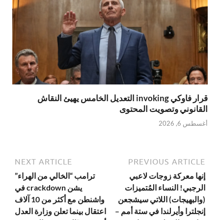
قرار فاوكي invoking التعديل الخامس يهيئ النقاش
القانوني وتصويت المحتوى
أغسطس 6, 2026
NEXT ARTICLE
PREVIOUS ARTICLE
إنها معركة زوجات لاعبي
ترامب “الخالي من الهراء”
الرجبي! النساء المُتميزات
يشن crackdown في
(والبهيجات) اللاتي سيشجعن
واشنطن مع أكثر من 10 آلاف
إنجلترا وأيرلندا في ستة أمم –
اعتقال بينما تعلن وزارة العدل