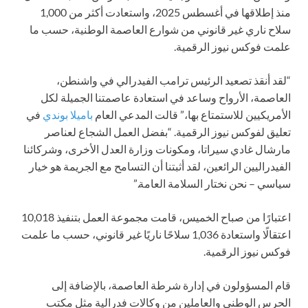
منذ إطلاقها في أغسطس 2025، واستعادت أكثر من 1,000
سلاح ناري غير قانوني من شوارع العاصمة الوطنية، حسب ما
علمت فوكس نيوز الرقمية.
“لقد أنقذ تصعيد الرئيس ترامب الفيدرالي في واشنطن،
العاصمة، الأرواح وساعد في استعادة عاصمتنا الجميلة لكل
الأمريكيين للاستمتاع بها،” قالت المدعي العام
باميلا بوندي
في
تعليق لفوكس نيوز الرقمية. “بفضل العمل الشجاع لعناصر
مارشال غادي سيراتا، ومكونات وزارة العدل الأخرى، وشركائنا
الفيدراليين الرائعين، لقد أثبتنا أن التسامح مع الجريمة هو خيار
سياسي – نحن نختار السلامة العامة.”
اعتبارًا من صباح الخميس، قامت مجموعة العمل بتنفيذ 10,018
اعتقالًا واستعادة 1,036 سلاحًا ناريًا غير قانوني، حسب ما علمت
فوكس نيوز الرقمية.
قام المسؤولون في إدارة شرطة العاصمة، بالإضافة إلى
الحرس الوطني والعاملين من وكالات فدرالية مثل مكتب