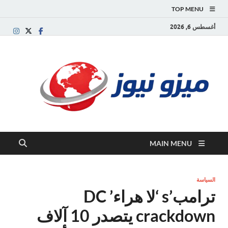
TOP MENU
أغسطس 6, 2026
ميز
بوابة
إخبارية
نيوز
عربية تقد
الأخبار
العاجلة
والتقارير
السياسية
MAIN MENU
والاقتصاد
السياسة
ترامب’s ‘لا هراء’ DC
crackdown يتصدر 10 آلاف