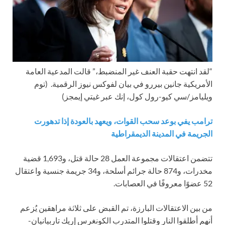
“لقد انتهت حقبة العنف غير المنضبط،” قالت المدعية العامة
الأمريكية جانين بيررو في بيان لفوكس نيوز الرقمية.
(توم
ويليامز/سي كيو-رول كول، إنك عبر غيتي إيمجز)
ترامب يفي بوعد سحب القوات، ويعهد بالعودة إذا تدهورت
الجريمة في المدينة الديمقراطية
تتضمن اعتقالات مجموعة العمل 28 حالة قتل، و1,693 قضية
مخدرات، و874 حالة جرائم أسلحة، و34 جريمة جنسية واعتقال
52 عضوًا معروفًا في العصابات.
من بين الاعتقالات البارزة، تم القبض على ثلاثة مراهقين يُزعم
أنهم أطلقوا النار وقتلوا المتدرب الكونغرس إريك تاربيانيان-