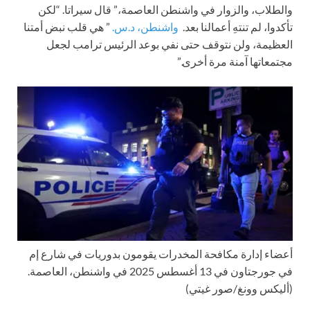
والطلاب، والزوار في واشنطن العاصمة،” قال سيراتا. “لكن
تأكدوا، لم تنتهِ أعمالنا بعد.
واشنطن، د.س.
” هي قلب نبض أمتنا
العظيمة، ولن نتوقف حتى نفي بوعد الرئيس ترامب لجعل
مجتمعاتها آمنة مرة أخرى.”
أعضاء إدارة مكافحة المخدرات يقومون بدوريات في شارع إم
في جورجتاون في 13 أغسطس 2025 في واشنطن، العاصمة.
(أليكس وونغ/صور غيتي)