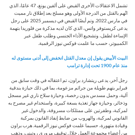
تشمل الاعتقالات الأخرى القبض على ألفين يونغ، 47 عامًا، الذي
اتُهم بالقتل من الدرجة الأولى وهو مسلح بعد إطلاق نار مميت
في مارس 2022. وتم أيضًا القبض في ديسمبر 2025 على رجل
يدعى كريستوفر واتس، الذي كان لديه مذكرة من فلوريدا بتهمة
الإساءة لطفل، وتشجيع الأداء الجنسي وطلب طفل عبر
الكمبيوتر، حسب ما علمت فوكس نيوز الرقمية.
البيت الأبيض يقول إن معدل القتل انخفض إلى أدنى مستوى له
منذ عام 1900 تحت إدارة ترامب
رجل آخر، يدعى ريتشارد براون، تم اعتقاله في وقت سابق من
فبراير بتهم طويلة من جرائم مزعومة، بما في ذلك حيازة بندقية
آلية، وحمل مسدس بدون رخصة، وحيازة سلاح ناري غير مسجل
وذخائر، وحيازة جهاز تغذية بسعة كبيرة، واستخدام غير مصرح به
لمركبة، وطفرتين على ممتلكات مسروقة، والدخول غير
القانوني لمركبة، والهروب من ضابط إنفاذ القانون بمركبة
وقيادة متهورة، حسبما علمت فوكس نيوز الرقمية. هرب براون
من أعضاء مجموعة العمل خلال توقيف مروري روتيني، وذهب