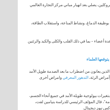
، من المحرك 283 في براونزفيل، بروكلين، يصلي بعد انهيار مباني مركز التجارة العالمي
وظيفة الدماغ، ونشاط المناعة، واستقلاب الطاقة،
ة أعضاء – بما في ذلك القلب والكلى والكبد والرئتين
توقعها العلماء
ذين يعانون من اضطراب ما بعد الصدمة طويل الأمد
أمراض الرئة،
التدهور المعرفي
وامراض أخرى
تغيرات بيولوجية طويلة الأمد في جميع أنحاء الجسم،
مة”، قال المؤلف الرئيسي للدراسة بنيامين لفت،