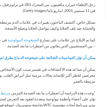
رجل الإطفاء جيرارد مكغيبون
في 11 سبتمبر 2001.
(ماريو تاما/Getty Images)
بشكل خاص، اكتشف الباحثون تغييرات في علامات الدم مرتبطة ب
والحماية ضد تلف الخلايا وكيف تتواصل الخلايا وتصلح الأنسجة.
كما تم الإبلاغ عن علامات على تسارع
الشيخوخة البيولوجية
في عد
– بين المستجيبين الذين يعانون من اضطراب ما بعد الصدمة.
يمكن أن تؤثر الفيتامينات الشائعة على شيخوخة الدماغ بطرق لم ي
يمكن أن تساعد هذه الاكتشافات في تفسير سبب كون الأشخاص ال
معرضين لخطر أكبر للإصابة بحالات مزمنة مثل أمراض القلب، و
مرتبطة بالعمر.
“وجدت هذه الدراسة أن اضطراب ما بعد الصدمة المزمن
مرتبط
ب
تؤثر على أعضاء وأنظمة بيولوجية متعددة لعقود بعد التعرض لصد
مدير وبرنامج أبحاث مؤسسة WTC بجامعة ستونبروك، لموقع فوكس نيوز ديجيتال.