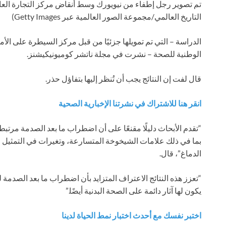
تم تصوير رجل إطفاء من نيويورك وسط أنقاض مركز التجارة العالمي بعد هجمات 11 
التاريخ العالمي/مجموعة الصور العالمية عبر Getty Images)
الدراسة – التي تم تمويلها جزئيًا من قبل مركز السيطرة على الأم
الوطنية للصحة – نشرت في مجلة ناتشر كوميونيكيشنز.
قال لفت إن النتائج يجب أن تُنظر إليها بتفاؤل حذر.
انقر هنا للاشتراك في نشرتنا الإخبارية الصحية
“تقدم الأبحاث دليلًا مقنعًا على أن اضطراب ما بعد الصدمة مرتبط
بما في ذلك علامات الشيخوخة المتسارعة، وتغيرات في التمثيل ا
الدماغ”، قال.
“تعزز هذه النتائج الاعتراف المتزايد بأن اضطراب ما بعد الصدم
يكون لها آثار دائمة على الصحة البدنية أيضًا.”
اختبر نفسك مع أحدث اختبار نمط الحياة لدينا