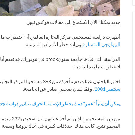
جديد
يمكنك الآن الاستماع إلى مقالات فوكس نيوز!
أظهرت دراسة لمستجيبي مركز التجارة العالمي أن اضطراب ما بع
البيولوجي المتسارع
وزيادة خطر الأمراض المزمنة.
الدراسة، التي قادها جامعة ستونbrook
لاضطراب ما بعد الصدمة.
اختبر الباحثون عينات دم مأخوذة من 393 مستجيبا لمركز التجارة العالمي، تم جمعها بعد حوالي 18 عاما من
سبتمبر 2001
، وفقًا لبيان صحفي صادر عن الجامعة.
يمكن أن يتنبأ “عمر” دمك بخطر الإصابة بالخرف، تشير دراسة جدي
المجموعتين، كانت هناك اختلافات كبيرة في 114 بروتينا وسبعة مستقلبات.