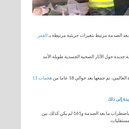
د الصدمة مرتبط بتغيرات جزيئية مرتبطة بـ
العمر
 في نيويورك، قد تقدم أدلة جديدة حول الآثار الصحية الجسدية طويلة الأمد
هجمات 11
دة إلى ذلك
من بين المستجيبين الذين تم أخذ عيناتهم، تم تشخيص 232 منهم باضطراب ما بعد الصدمة و161 لم يكن كذلك. بين