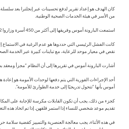
كان الهدف هو إعداد تقرير لدفع تحسينات عبر إنجلترا بعد سلسل
من الأسر في هيئة الخدمات الصحية الوطنية.
استمعت البارونة أموس وفريقها إلى أكثر من 450 أسرة وزاروا 12 مؤسسة صحية لفهم ما هو التغيير المطلوب.
كانت الفشل الرئيسي التي حددوها هو عدم الرغبة في الاستماع إلى
نقص في معيار موحد للرعاية، مع تباينات كبيرة عبر الخدمة الصح
أشارت البارونة أموس في تقريرها إلى أن النظام “مجزأ ومعقد 
أحد الإجراءات الفورية التي يتم دفعها لوحدات الأمومة هو إعادة ه
أموس بأنها “تتحول تدريجيًا إلى خدمة الطوارئ للأمومة”.
كجزء من ذلك، يجب أن تكون القابلات مكرسة للإجابة على المكا
تقديم موعد شخصي للنساء إذا استمر قلقهن. إذا تم اتخاذ هذه التغيي
في هذه الأثناء، يجب معالجة العنصرية والتمييز كقضية سلامة حرج