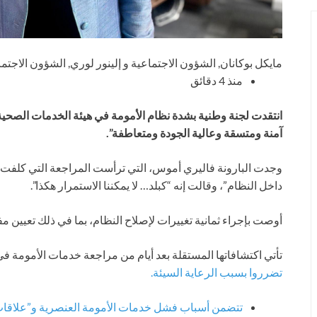
مايكل بوكانان
,
الشؤون الاجتماعية
و
إلينور لوري
,
الشؤون الاجتما
منذ 4 دقائق
انتقدت لجنة وطنية بشدة نظام الأمومة في هيئة الخدمات الصحية الو
آمنة ومتسقة وعالية الجودة ومتعاطفة”.
وجدت البارونة فاليري أموس، التي ترأست المراجعة التي كلفت ب
داخل النظام”، وقالت إنه “كبلد… لا يمكننا الاستمرار هكذا”.
أوصت بإجراء ثمانية تغييرات لإصلاح النظام، بما في ذلك تعيين
تأتي اكتشافاتها المستقلة بعد أيام من مراجعة خدمات الأمومة في
تضرروا بسبب الرعاية السيئة.
تتضمن أسباب فشل خدمات الأمومة العنصرية و”علاقا