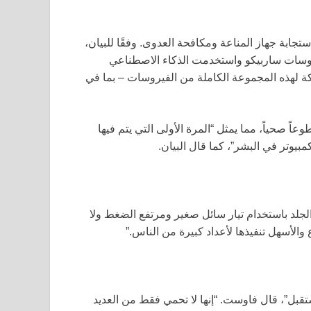
جابة جهاز المناعة ومكافحة العدوى. وفقًا للبيان،
سات ساربيكو واستخدمت الذكاء الاصطناعي
 لهذه المجموعة الكاملة من الفيروسات – بما في
ربة اللقاح أنها آمنة وأحدثت استجابة مناعية لدى 39 متطوعاً صحياً، مما يمثل “المرة الأولى التي يتم فيها
بيوتر في البشر”، كما قال البيان.
الجلد باستخدام تيار سائل صغير ومرتفع الضغط ولا
والأسهل تنفيذها لأعداد كبيرة من الناس.”
تقبل”، قال فاوست. “إنها لا تحمي فقط من العديد