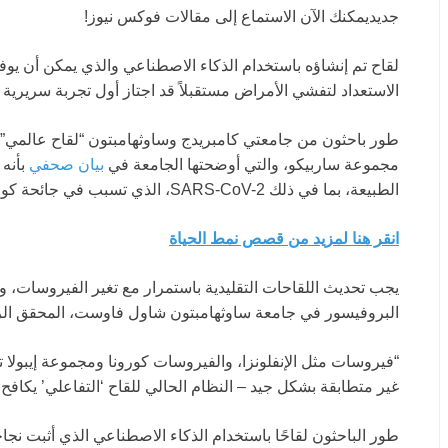
جديد
يمكنك الآن الاستماع إلى مقالات فوكس نيوز!
لقاح تم إنشاؤه باستخدام الذكاء الاصطناعي والذي يمكن أن ي
الاستعداد لتفشي الأمراض مستقبلاً قد اجتاز أول تجربة سريرية 
طور باحثون من جامعتي كامبريدج وساوثهامبتون “لقاح عالمي
مجموعة ساربيكو، والتي أوضحتها الجامعة في
بيان صحفي
بأنه 
الطبيعة، بما في ذلك SARS-CoV-2، الذي تسبب في جائحة كوفيد.”
انقر هنا لمزيد من قصص نمط الحياة
يجب تحديث اللقاحات التقليدية باستمرار مع تغير الفيروسات، و
البروفيسور في جامعة ساوثهامبتون شاول فاوست، المحقق الر
“فيروسات مثل الإنفلونزا، والفيروسات كورونا ومجموعة إيبولا 
غير متطابقة بشكل جيد – النظام الحالي للقاح ‘التفاعلي’ يكافح
طور الباحثون لقاحًا باستخدام الذكاء الاصطناعي الذي أثبت نجا