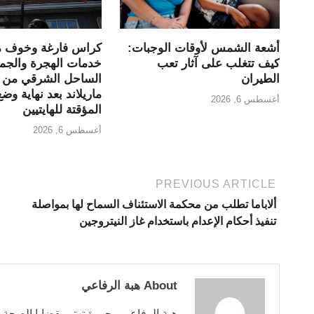
أشعة الشمس لأوقات الوجبات:
كراس فارغة وخوف م
كيف تتغلب على آثار تعب
خدمات الهجرة والجم
الطيران
الساحل الشرقي من و
ماريلاند بعد نهاية وضع
أغسطس 6, 2026
المؤقتة للهايتيين
أغسطس 6, 2026
PREVIOUS ARTICLE
ألاباما تطلب من محكمة الاستئناف السماح لها بمواصلة
تنفيذ أحكام الإعدام باستخدام غاز النيتروجين
About هبة الرفاعي
هبة الرفاعي محررة تهتم بقضايا الصحة وا