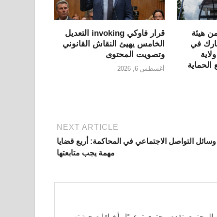
ن هيئة
قرار فاوكي invoking التعديل
ارك في
الخامس يهيئ النقاش القانوني
لاية
وتصويت المحتوى
 الحماية
أغسطس 6, 2026
NEXT ARTICLE
وسائل التواصل الاجتماعي في المحاكمة: أربع قضايا
مهمة يجب متابعتها
لمجتمع، تقدم محتوى توعويًا وأخبارًا صحية تهم