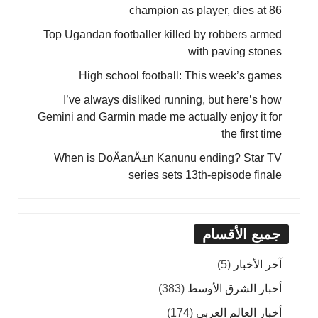
champion as player, dies at 86
Top Ugandan footballer killed by robbers armed
with paving stones
High school football: This week’s games
I’ve always disliked running, but here’s how
Gemini and Garmin made me actually enjoy it for
the first time
When is DoÄanÄ±n Kanunu ending? Star TV
series sets 13th-episode finale
جميع الأقسام
آخر الأخبار
(5)
أخبار الشرق الأوسط
(383)
أخبار العالم العربي
(174)