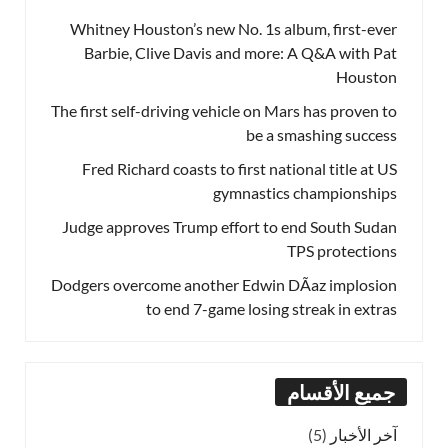
Whitney Houston’s new No. 1s album, first-ever
Barbie, Clive Davis and more: A Q&A with Pat
Houston
The first self-driving vehicle on Mars has proven to
be a smashing success
Fred Richard coasts to first national title at US
gymnastics championships
Judge approves Trump effort to end South Sudan
TPS protections
Dodgers overcome another Edwin DÃ­az implosion
to end 7-game losing streak in extras
جميع الأقسام
آخر الأخبار
(5)