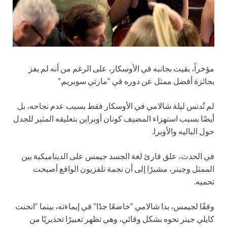
مؤخراً، بقيت بجانبه في الأوسكار، على الرغم من أنه لم يفز
بجائزة أفضل ممثل عن دوره في “مارتي سوبريم.”
لم تُدنس ليلة شالامي في الأوسكار فقط بسبب عدم نجاحه، بل
أيضًا بسبب استهزاء المضيف كونان أوبراين بتعليقه المثير للجدل
حول الباليه والأوبرا.
في الحدث، علق قارئ لغة الجسد جيمس على الديناميكية بين
الممثل وجينر، مشيرًا إلى أن نجمة تلفزيون الواقع أصبحت
تحميه.
وفقًا لجيمس، بدا شالامي “خاضعًا جدًا” في إيماءته، بينما “انحنت
كايلي جينر نحوه بشكل وقائي، وهي تظهر تعبيرًا تحذيريًا من