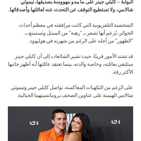
البوابة – كايلي جينر على ما يبدو مهووسة بصديقها، تيموثي
شالامي، ولا تستطيع التوقف عن التحدث عنه لعائلتها وأصدقائها.
الشخصية التلفزيونية التي كانت مرافقته في معظم أحداث
الجوائز، يُزعم أنها تشعر بـ “رهبة” من الممثل وتستمتع بـ
“الظهور” من أجله على الرغم من شهرته في هوليوود.
قد تشتد الأمور قريبًا، حيث تشير الشائعات إلى أن كايلي جينر
ستلتقي بعائلته، وخاصة والدته، بينما تعتقد عائلتها أنه أظهر جانبها
الأكثر رقة.
على الرغم من التكهنات المعاكسة، تواصل كايلي جينر وتيموثي
شالامي الهيمنة على عناوين الصحف برومانسيتهما الخيالية.