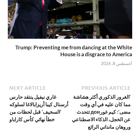
Trump: Preventing me from dancing at the White
House is a disgrace to America
أغسطس 8, 2026
NEXT ARTICLE
PREVIOUS ARTICLE
‘الغرور الذكوري أكثر هشاشة
غاري نيفيل ينتقد حارس
مما كان عليه في أي وقت
أرسنال كيبا أريزابالاغا لسلوكه
مضى’: كيم غورдон تتحدث
‘السخيف’ قبل لحظات من
عن الخجل، الذكاء الاصطناعي
خطأ نهائي كأس كاراباو
وروهان مانداني الرائع