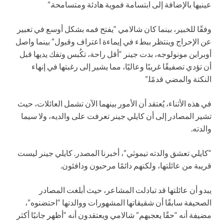
عينيها بالإضافة إلى ابتسامة فموية هادئة ومتسامحة.”
وفقًا للخبير، بينما كان شالامي “يفتح فمه بشكل أوسع في تعبير
عن الإحراج وينتظر ببطء في إيماءة اعتراف وقبول” بينما واصل
أوبراين مونولوجه، بدت جينر “أقل راحة، تكُبس وتفك يديها قبل
أن تؤدي تصفيقًا غريبًا وعاليًا، مما يشير إلى رغبتها في إنهاء
النكتة والمضي قدمًا.”
في هذه الأثناء، يُعتقد أن الأمور بينهما الآن تشمل العائلات، حيث
تشير المصادر إلى أن كايلي جينر تعرفت على والديه، ولا سيما
والدته.
“كايلي تعشق والدته تيموثي”، أخبرنا المصدر. كايلي جينر ليست
قريبة من عائلتها، ولكنهم دائمًا مرحبون ودافئون.
يبدو أن عائلتها قد تبادلت المشاعر، حيث أبلغت المصادر
الصحيفة سابقًا أن شقيقاتها المشهورات ووالدتها “احتضنوه”،
مضيفة أنه “حقًا يعجبهم” شالامي ويعتقدون أنه “أظهر جانبًا أكثر