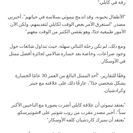
رقة في كايلي.”
“الأطفال يحبونه، وقد اندمج تيموثي بسلاسة في حياتهم”، أخبرني
مصدر. “استغرق الأمر بعض الوقت لكايلي لتقديمهم، ولكن الآن
الأمور طبيعية جدًا، وهو يقضي الكثير من الوقت معهم.”
ومع ذلك، لم تكن رحلة الثنائي سهلة، حيث تتداول شائعات حول
وجود صراعات، وخاصة بعد خسارة شالامي لجائزة أفضل ممثل
في الأوسكار.
وفقًا للتقارير، “أخذ الممثل البالغ من العمر 30 عامًا الخسارة
بشكل شخصي جدًا”، عازفًا ذلك على علاقته مع جينر
وكرادشيان.
“يعتقد تيموثي أن علاقة كايلي أضرت بصورة مع الناخبين الأكبر
سناً”، أخبر مصدر مقرب من روب شوتير على #شوتيرسكو.
“يعتقد أن سيرك كاردشيان كلفه الأوسكار.”