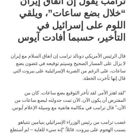
ترامب يقول إن اتفاق إيران
“خلال بضع ساعات”، ويلقي
اللوم على إسرائيل في
التأخير، حسبما أفادت آيوس
قال الرئيس الأمريكي دونالد ترامب إن اتفاق السلام مع إيران
لا يزال على المسار الصحيح وسيتم توقيعه في غضون بضع
ساعات، على الرغم من الضربة الإسرائيلية على بيروت التي
قال إنها تأخرت الخطة.
“لقد اهتز الأمر. لقد تأخر التوقيع بضع ساعات. كان من
المفترض أن يكون الآن. الآن تمت جدولته لبضع ساعات من
الآن،” قال ترامب في مكالمة هاتفية مع وسيلة الإعلام آيوس.
غضب ترامب من رئيس الوزراء الإسرائيلي بنيامين نتنياهو
بسبب الهجوم على بيروت، قائلاً: “إنه سيء للغاية – لم أستطع