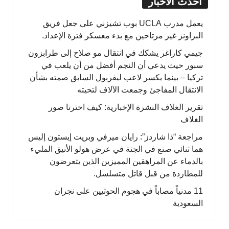
أحدث الأخبار
يعمل مدرب UCLA بوب تشيزني على جعل فريق
البراونز غير مرتاحين مع بدء معسكر فترة الإعداد.
جيمي كاراغر يشكك في انتقال مو صلاح إلى طرابزون
سبور حيث يدعي أن النجم أفضل من أن يلعب في
تركيا – بينما يكسر لاعب ليفربول السابق صمته بشأن
الانتقال المفاجئ وجمعت الآلاف لتحيته
تقرير الغلاف النشرة الإخبارية: كيف اخترنا صور
الغلاف
مراجعة “ذا شاردز”: رايان ميرفي وبريت إيستون إليس
هما ثنائي صنع في الجنة في عرض هولو الأنيق المليء
بالدماء عن المراهقين المميزين الذين يتعرضون
للمطاردة من قبل قاتل متسلسل.
11 مدنياً مصاباً في هجوم الحوثيين على نجران
السعودية