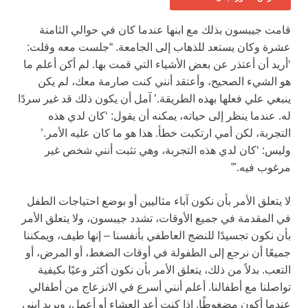
قامت جيبسون بذلك مع ابنها عندما كان في حوالي الثامنة
عشرة وكان يستعد للذهاب إلى الجامعة. “جلست معه وقلت:
‘أريد أن أعتذر عن بعض الأشياء التي قمت بها. لم أكن أعلم ما
هو الشيء الصحيح، وأعتقد أنني كنت صارمة معك، لم يكن
ينبغي علي فعلها بهذه الطريقة.’ آمل أن يكون ذلك قد غير سردًا
له. عندما ينظر إلى حياته، يمكنه أن يقول: ‘كان لدي هذه
التجربة، لكن أمي ارتكبت خطأ. هذا هو ما كان عليه الأمر.’
وليس: ‘كان لدي هذه التجربة، وهي تثبت أنني شخص غير
مرغوب فيه.'”
لا يتعلق الأمر بأن نكون آباء مثاليين أو بوضع احتياجات الطفل
في المقدمة في جميع الأوقات، تشدد جيبسون، ولا يتعلق الأمر
بأن نكون تجسيدًا للنضج العاطفي بأنفسنا – إنها طيف، ويمكننا
جميعًا أن نرجع إلى الطفولة في أوقات الضغط، أو المرض، أو
التعب. بدلاً من ذلك، يتعلق الأمر بأن نكون أكثر وعيًا بكيفية
تواصلنا مع أطفالنا. أعلم أنني أسرع في الانزعاج من أطفالي
عندما أكون مضغوطًا. إذا كنت أعد العشاء أو أعمل، ويريد ابني