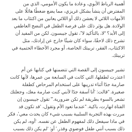
أهمية الرباط الأبوي، وعادة ما يكون الأمومي، الذي من
المفترض أن ينشأ بشكل غريزي، مما يضع ضغطًا هائلًا على
الأمهات اللائي لا يعشن ذلك أو اللائي يعانين من اكتئاب ما بعد
الولادة. هل يؤثر ذلك على فرصة الطفل في النضج العاطفي
إلى الأبد؟ “لا، بالتأكيد لا”، تقول جيبسون. لكن من المفيد أن
تشرح ذلك لاحقًا، سواء كان شيئًا خارج عن إرادتك، مثل
الاكتئاب، الفقر، تربيتك الخاصة، أو مجرد الأخطاء الحتمية في
تربيتك.
تشير جيبسون إلى القصة التي تتضمنها في كتابها عن أم
اعتذرت لطفلها، التي كانت في السابعة من عمرها، لأنها كانت
صارمة جدًا أثناء تدريبها على استخدام المرحاض كطفلة
صغيرة. “قالت: ‘أنا آسفة جدًا لأنني كنت صارمة معك، وجعلتك
تشعر بالسوء بطريقة لم تكن ضرورية.'” تقول جيبسون إن
الفتاة انهارت، باكية. “عندما تعود الأم وتقول، ‘قد تكون قد
مررت بهذه التجربة السلبية بسبب شيء كان يحدث معي’، فكر
في ماذا سيفعل ذلك لمفهوم الطفل عن نفسه. ‘أوه، لم يكن
ذلك بسبب أنني طفل فوضوي وقذر.’ أو: ‘لم يكن ذلك بسبب