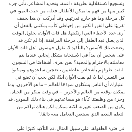
وتشجيع الاستقلالية بطريقة داعمة، وتحديد المشاعر. تأتي جزء
كبير منها من فهم ما يمكن للأطفال فعله، من حيث النمو، في
كل مرحلة وما هو خارج قدرتهم. وقد أدركت أن هذا يخفف
تقريبًا على الفور الكثير من إحباطي كأب. يمكنني بالفعل أن
أرى عدد الأخطاء التي ارتكبتها. هل فات الأوان، بحلول الوقت
الذي يصل فيه الطفل إلى مرحلة المراهقة، إذا لم تكن قد
وضعت تلك الأسس؟ بالتأكيد لا، تقول جيبسون. “هل فات الأوان
على شخص أن يبدأ في الاستجابة بشكل إيجابي عندما يتم
معاملته بالاحترام والمحبة؟ نحن نعرف أشخاصًا في السجون
التقت طرقهم بأشخاص عاطفيين ناضجين ساعدوهم وتمكنوا
من التغيير. لذا لا، لم يفت الأوان أبدًا، لكن يجب أن تضع في
اعتبارك أن الناس يشكلون نموذجًا للعالم – ما هو الآخرون، وما
يمكنك توقعه من العالم والآخرين – في وقت مبكر من الحياة،
وجزء من وظيفتنا كآباء هو مساعدتهم في بناء ذلك النموذج. قد
يكون من الصعب تغييره، لكنه ممكن. لكن هناك تراكم من
التعلم القديم الذي سيتعين التعامل معه دائمًا.”
في فترة الطفولة، على سبيل المثال، تم التأكيد كثيرًا على