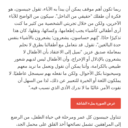
ربما تكون أهم موقف يمكن أن يبدأ به الآباء، تقول جيبسون، هو
فكرة أن طفلك “حقيقي من الداخل”. سيكون من الواضح للآباء
الآخرين، ولكن من خلال تجربتي الشخصية من كثير ما كنت
أرى أطفالي كأشياء يجب إطعامها، وكسائها، ونقلها، كان هذا
تذكيرًا حادًا. “إنهم حساسون، يشعرون؛ يشعرون بالأشياء بنفس
حدة البالغين”، تقول. قد نتعامل مع أطفالنا بطرق لا نحلم
بمعاملة صديق عزيز. “نميل إلى الاعتقاد بأن الأطفال لا
يشعرون بالإذلال أو الإحراج، وأن الأطفال ليس لديهم شعور
طبيعي بالكرامة، وأننا يمكن أن نقول ونعمل ما نريد معهم
وسيحبوننا بكل الأحوال. ولكن ما نفعله بهم سيسجل عاطفيًا. لا
يملكون اللغة أو الخبرة للتعبير عن ذلك، لذا من السهل أن
نفوت الأمر. غالبًا ما لا ندرك الأذى الذي نسبب فيه.”
عرض الصورة بملء الشاشة
تتناول جيبسون كل عمر ومرحلة في حياة الطفل، من الرضع
إلى المراهقين. تشمل نصائحها أخذ القلق على محمل الجد،