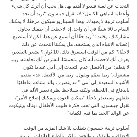
التحدث عن لعبة فيديو لا أهتم بها، هل يجب أن أترك كل شيء
وأعطيه انتباهي الكامل؟ لا، تقول جيبسون. “نريد أن نجد
أسلوب تربية لا يجهدك، وهذا السيناريو سيكون مرهقًا. لا يمكنك
القيام بـ 50 شيئًا في آن واحد. إذا لاحظت أن طفلك يحاول
مشاركتك، وقلت: ‘أريد حقًا أن أسمع عن هذا، لكن لا أستطيع
إعطائه الانتباه الذي يستحقه. هل يمكننا التحدث عن ذلك
لاحقًا؟’ كم من الوقت استغرق ذلك، 10 ثوانٍ؟ يشعر بالتقدير،
يعرف أنك لاحظت أنه كان متحمسًا. لنفترض أنك تجاهلته. ربما
لا يتعلم: ‘من الأفضل عدم التحدث إلى أمي عندما تكون
مشغولة.’ ربما يعمّم ويقول: ‘ربما من الأفضل عدم تقديم
الأشياء السعيدة إلى أمي.'” قد يتصرف والد متناغم عاطفيًا
باندفاع في اللحظة، ولكنه سيلاحظ نظرة تعبير الألم في
طفلهم وسيعتذر لاحقًا. “يمكنك العودة ويمكنك إصلاح الأمر”،
تقول جيبسون، التي تحب فكرة طبيب الأطفال دونالد وينيكوت
عن الوالد “الجيد بما فيه الكفاية”.
أسلوب تربية جيبسون يتطلب بلا شك المزيد من الوقت
الإضافي، والتفكير، والجهد، ولكن بالطبع العائدات – تربية،