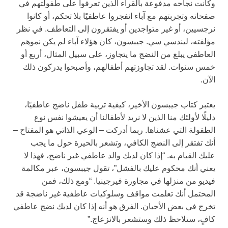
وكانت نجاحه مدفوعة بالقراء الذين تعرفوا على طفولتهم في
صفحاته وتجربتهم مع آباء انفجروا عاطفيًا بلا تحكم، أو كانوا
نرجسيين، أو غير متواجدين أو يفتقرون إلى التعاطف. في نظر
مؤلفته، ليندسي سي. جيبسون، كان هؤلاء آباء لم يكن نموهم
العاطفي يبلغ من النضج ما يتجاوز، على سبيل المثال، أربع أو
خمس سنوات. لقد تجاوزتهم أطفالهم، وأصبحوا يدركون ذلك
الآن.
يعتبر كتاب جيبسون الأخير، كيفية تربية طفل ناضج عاطفيًا،
دليلًا لأولئك منا الذين لا نريد لأطفالنا أن يعيشوا نفس نوع
الطفولة التي عشناها. ربما أدركت – الوعي الذاتي هو المفتاح –
أنك تفتقر إلى النضج الكافي، وتشعر بالحيرة حول ما يجب
عليك القيام به. “إذا كان لديك والد عاطفي غير ناضج، فهذا لا
يعني أنك محكوم عليك بالفشل”، تقول جيبسون، عبر مكالمة
فيديو من منزلها في مجاورة فيرجينيا. “ومع ذلك، فمن
المحتمل أنك تعلمت مواقف وسلوكيات عاطفية غير ناضجة قد
تخرج في بعض الأحيان. الفرق هو أنه إذا كان لديك نضج عاطفي
كافٍ، ستلاحظ ذلك وستشعر بالانزعاج.”