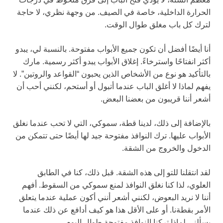
الحرارة الداخلية، خاصة في الصيف. من وجهة نظري، لا حاجة
لترك كل باب مغلق طوال الوقت.
أنا أيضًا أفضل أن تكون جميع الأبواب مفتوحة. بالنسبة لي، يبدو
أكثر انفتاحًا واسترخاءً. إغلاق الأبواب يبدو أكثر رسمية. مارك
بالتأكيد هو نوع من الأشخاص الذين يحبون “القواعد والروتين”. لا
يفهم لماذا لا أغلق الباب عندما أتبول أو أستحم، لكنني أحب أن
أشعر أننا قريبون من بعضنا البعض.
بالإضافة إلى ذلك، لدينا قطة، سموكي، التي لا تحب عندما نغلق
الأبواب عليها. ترك النوافذ مفتوحة جيد لها أيضًا حتى تتمكن من
الدخول والخروج من الشقة.
لقد انتقلنا للتو إلى هذه الشقة. قبل ذلك، كنا في الطابق
العلوي، لذا كنا نغلق النوافذ لمنع سموكي من السقوط. أفهم
أننا لا نريد البعوض، لكنني أشعر أنني أكون عملية عندما يتعلق
الأمر بقطةنا. أو على الأقل هذا هو كيف أدافع عن ذلك عندما
يسألني لماذا تركنا النوافذ مفتوحة طوال اليوم.