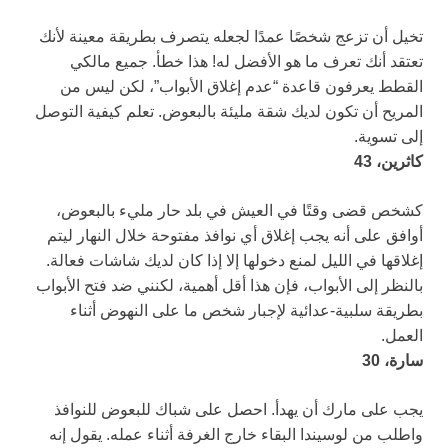
تخيل أن تزعج شخصًا عمدًا لجعله يتصرف بطريقة معينة لأنك
تعتقد أنك تعرف ما هو الأفضل له! هذا خطأ. جميع مالكي
القطط يعرفون قاعدة “عدم إغلاق الأبواب”، لكن ليس من
المريح أن تكون لديك شقة مليئة بالبعوض. تعلم كيفية التوصل
إلى تسوية.
كاثرين، 43
كشخص قضى وقتًا في العيش في بلد حار مليء بالبعوض،
أوافق على أنه يجب إغلاق أي نوافذ مفتوحة خلال النهار ليتم
إغلاقها في الليل لمنع دخولها إلا إذا كان لديك شاشات فعالة.
بالنظر إلى الأبواب، فإن هذا أقل أهمية، لكنني ضد فتح الأبواب
بطريقة سلبية-عدائية لإجبار شخص ما على النهوض أثناء
العمل.
سارة، 30
يجب على مارك أن يهدأ. احصل على شباك للبعوض للنوافذ
واطلب من لوسيندا البقاء خارج الغرفة أثناء عمله. يقول إنه