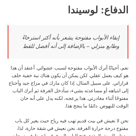
الدفاع: لوسيندا
إبقاء الأبواب مفتوحة يشعر بأنه أكثر استرخاءً
وطابع منزلي – بالإضافة إلى أنه أفضل للقط
نعم، أحيانًا أترك الأبواب مفتوحة لسبب عشوائي. أعتقد أن هذا
هو كيف يعمل عقلي. لكن يمكن أن يكون هناك نية خفية خلف
قراراتي. على سبيل المثال، إذا كان مارك في مزاج جيد وأحتاج
إلى انتباهه أو مساعدته بشيء، سأدخل الغرفة ثم أترك الباب
مفتوحًا أثناء مغادرتي. هذا يزعجه، لكنه يدل على أنه حان
الوقت للنهوض. دائمًا ما ينجح هذا.
نحن لا نعيش في بيت قديم تهب فيه رياح حيث يغير كل باب
مفتوح درجة حرارة الغرفة. نحن نعيش في شقة حارة، لذا،
معظم السنة، لا يؤدي فتح الباب إلى فرق ملحوظ في درجات