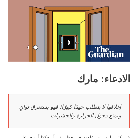
الادعاء: مارك
إغلاقها
لا يتطلب جهدًا كبيرًا؛ فهو
يستغرق ثوانٍ
ويمنع دخول الحرارة والحشرات
شريكتي، لوسيندا، وُلِدت في حظيرة – أو هكذا أمزح، على