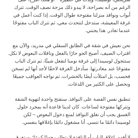
الرغم من أنه بصراحة، لا يبدو ذلك مزحة نصف الوقت. تترك
أبواب ونوافذ منزلنا مفتوحة طوال الوقت. إذا كنت أعمل في
غرفة المعيشة، ستدخل لتتحدث معي، ثم تترك الباب مفتوحًا
عندما تغادر. هذا يجنني.
نحن نعيش في شقة في الطابق السفلي في مدريد، والآن مع
اقتراب الصيف، أصبح الجو حارًا بالفعل وناقلات البعوض لا تكل.
ستتجول لوسيندا إلى غرفة نومنا لتفعل شيئًا، ثم تترك الباب
مفتوحًا عند مغادرتها. سأدخل الغرفة لاحقًا لأجد أنها لم تسخن
فحسب، بل امتلأت أيضًا بالحشرات. ثم نواجه العواقب جميعًا
ونحصل على الكثير من اللدغات.
تنطبق نفس القصة على النوافذ. ستفتح واحدة لتهوية الشقة
وتتركها مفتوحة لساعات. كان لدينا قاعدة أنه بمجرد حلول
الغسق يجب أن نغلق النوافذ لمنع دخول البعوض – لكن
لوسيندا دائمًا ما تنسى. أنا مشغول دائمًا بإغلاقها بنفسي.
لا أفهم. إغلاق الباب أو النافذة لا يتطلب جهدًا كبيرًا؛ يستغرق