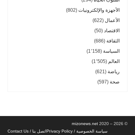
الأجهزة والإلكترونيات
(802)
الأعمال
(622)
الاقتصاد
(50)
الثقافة
(686)
السياسة
(1٬158)
العالم
(1٬505)
رياضة
(621)
صحة
(597)
mizonews.net
2020 – 2026
©
سياسة الخصوصية / Privacy Policy
اتصل بنا / Contact Us