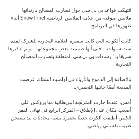
انتهكت قواعد بي بي سي حول تضارب المصالح بارتدائها
ملابس صوفية من علامة الملابس الرياضية Snow Finel أثناء
ظهورها في البرنامج.
كانت ألكوت، التي كانت سفيرة العلامة التجارية للشركة لمدة
ست سنوات – حتى أنها صممت بعض مجموعاتها – وتم تذكيرها
سريعًا بـ ‘إرشادات بي بي سي المتعلقة بتضارب المصالح
التجارية’.
بالإضافة إلى الدموع والأزياء في أولمبياد الشتاء، عرضت
المذيعة أيضًا جانبها التحفيزي.
أمس، عندما حازت المتزلجة البريطانية ميا بروكس على
أصعب مكان على الإطلاق – المركز الرابع في نهائي القفز
الكبير، أطلقت ألكوت حديثًا تحفيزيًا يشبه محادثات تيد يستحق
طبيب نفساني رياضي.