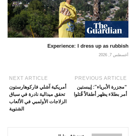
Experience: I dress up as rubbish
أغسطس 7, 2026
NEXT ARTICLE
PREVIOUS ARTICLE
“مجزرة الأبرياء”: إيبستين
أمريكية آشلي فاركوهارستون
أمر بطلاء يظهر أطفالاً قُتلوا
تحقق ميدالية نادرة في سباق
الزلاجات الأولمبي في الألعاب
الشتوية