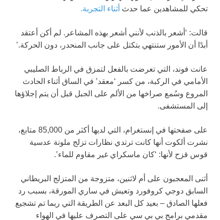
تحكي للمشاهدين عما حدث
أثناء التجربة.
قالت: ‘أشعر بالذنب لأنني أشعر بهذه المشاعر. لم أكن أعتقد
أبدًا أن الأمور ستنتهي بتكتل على جانب المنحدر، دون الحركة.’
عانت فوند، التي تعرضت بالفعل لتمزق في الرباط الصليبي
الأمامي في الركبة، من كسر ‘معقد’ في الساق أثناء الحادث
المروع وسُمع صراخها من الألم على الجبل قبل أن يتم إجلاؤها
إلى المستشفى.
على صفحتها في إنستغرام، التي لديها أكثر من 85,000 متابع،
نشرت ألكوت أنها كانت ترتدي نظارات تزلج ملونة عدسية
قوس قزح لأنها: ‘كان ماسكراي غير مقاوم للماء’.
أثنى المعجبون على أم لاثنين، متزوجة من المتزلج البريطاني
السابق دوجي كروفورد وتعيش في ساري المورقة، بسبب رد
فعلها الصادق – بعيد كل البعد عن الطريقة التي ربما تم تشجيع
مقدمي برامج بي بي سي على التصرف عليها في الهواء