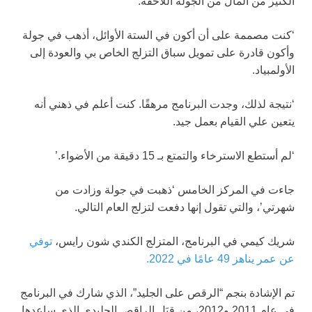
الكثير من المال من الجولة اللاحقة.
‘كنت مصممة على أن أكون في الستة الأوائل، أذهب في جولة
وأكون قادرة على تمويل سباق التزلج الخاص بي والعودة إلى
الأولمبياد.
‘نتيجة لذلك، وجدت البرنامج مرهقًا. كنت أعلم في ذهني أنه
يتعين علي القيام بعمل جيد.
‘لم أستطع الاسترخاء والتمتع بـ 15 دقيقة من الأضواء.’
جاءت في المركز الخامس ‘
ذهبت في جولة وزادت من
شهرتي’، والتي تقول إنها دفعت لتزلج العام التالي.
شريك كيمي في البرنامج، المتزلج الكندي شون رايس،
توفي
عن عمر يناهز 49 عامًا في 2022.
تم الإشادة بنجم “الرقص على الجليد”، الذي شارك في البرنامج
في عام 2011 و2012، من قِبَل الراقص الجليدي الذي ساعدها