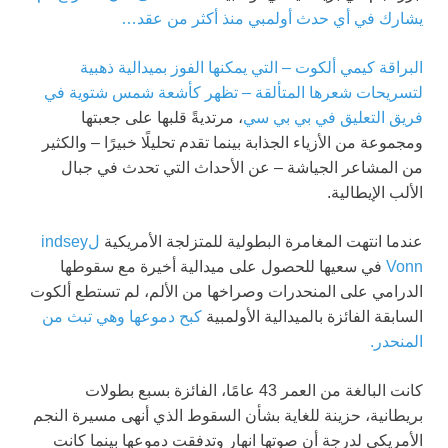
يشارك في أي حدث أولمبي منذ أكثر من عقد…
البراقة كيمي ألكوت – التي يمكنها الفوز بميدالية ذهبية
لتسريحات شعرها المتألقة – تظهر كأشعة شمس شتوية في
فريق التعليق في
بي بي سي
، مرتديةً قلبها على جعبتها
ومجموعة من الأزياء الجذابة بينما تقدم تحليلًا خبيرًا – والكثير
من المشاعر الجياشة – عن الأحداث التي تحدث في جبال
الألب الإيطالية.
عندما انتهت المغامرة البطولية للمتزلجة الأمريكية
لindsey
Vonn
في سعيها للحصول على ميدالية أخيرة مع سقوطها
الدرامي على المنحدرات وصراخها من الألم، لم تستطع ألكوت
السابقة الفائزة بالميدالية الأولمبية
كبح دموعها وهي تبث من
المنحدر.
كانت البالغة من العمر 43 عامًا، الفائزة بسبع بطولات
بريطانية، حزينة للغاية بشأن السقوط الذي أنهى مسيرة النجم
الأمريكي لدرجة أن صوتها انهار وتدفقت دموعها بينما كانت