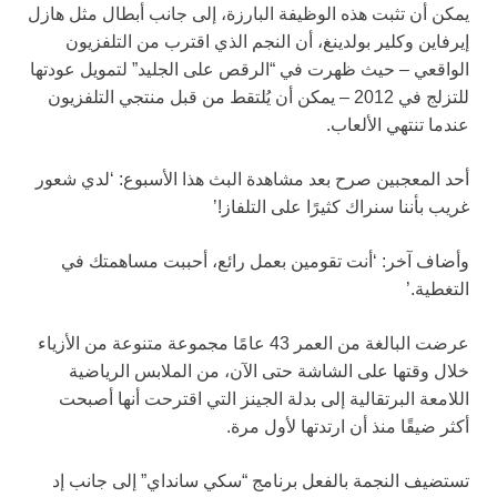
يمكن أن تثبت هذه الوظيفة البارزة، إلى جانب أبطال مثل هازل
إيرفاين وكلير بولدينغ، أن النجم الذي اقترب من التلفزيون
الواقعي – حيث ظهرت في “الرقص على الجليد” لتمويل عودتها
للتزلج في 2012 – يمكن أن يُلتقط من قبل منتجي التلفزيون
عندما تنتهي الألعاب.
أحد المعجبين صرح بعد مشاهدة البث هذا الأسبوع: ‘لدي شعور
غريب بأننا سنراك كثيرًا على التلفاز!’
وأضاف آخر: ‘أنت تقومين بعمل رائع، أحببت مساهمتك في
التغطية.’
عرضت البالغة من العمر 43 عامًا مجموعة متنوعة من الأزياء
خلال وقتها على الشاشة حتى الآن، من الملابس الرياضية
اللامعة البرتقالية إلى بدلة الجينز التي اقترحت أنها أصبحت
أكثر ضيقًا منذ أن ارتدتها لأول مرة.
تستضيف النجمة بالفعل برنامج “سكي سانداي” إلى جانب إد