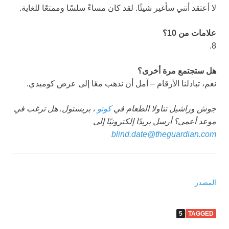
لا أعتقد أنني سأغير شيئًا. لقد كان مساءً سلسًا وممتعًا للغاية.
علامات من 10؟
8.
هل ستجتمع مرة أخرى؟
نعم، تبادلنا الأرقام – آمل أن نذهب معًا إلى عرض كوميدي.
جوش وراشيل تناولا الطعام في
كوتو
، بريستول
. هل ترغب في
موعد أعمى؟ أرسل بريدًا إلكترونيًا إلى
blind.date@theguardian.com
المصدر
5
TAGGED