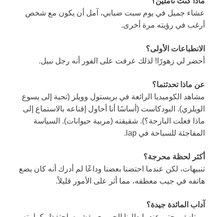
ماذا كنت تأملين؟
عشاء جميل في يوم سبت ضبابي، آمل أن يكون مع شخص
أرغب في رؤيته مرة أخرى.
الانطباعات الأولى؟
أحضر لي زهورًا! لذلك عرفت على الفور أنه رجل نبيل.
عن ماذا تحدثتما؟
مشاهد الكوميديا الرائعة في بريستول وويلز (تحية إلى يسوع
الويلزي). البودكاست (أساسًا أنا أحاول إقناعه بالاستماع إلى
ماذا فعلت البارحة؟). شقيقته (مربية حيوانات). السياسة
المفاجئة للسباحة في lap.
أكثر لحظة محرجة؟
تنبيهات، لكن عندما احتضنا بعضنا وداعًا لم أدرك أنه كان يضع
هاتفه في جيب معطفه، مما أثر على الأمور قليلاً.
آداب المائدة جيدة؟
ممتازة – حتى عندما طلبنا الجمبري بقشره، احتفظ بكرامته.