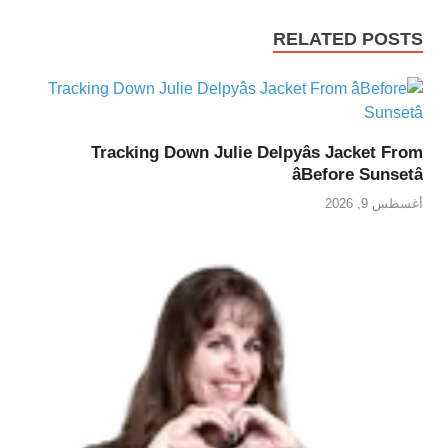
RELATED POSTS
Tracking Down Julie Delpyâs Jacket From
âBefore Sunsetâ
أغسطس 9, 2026