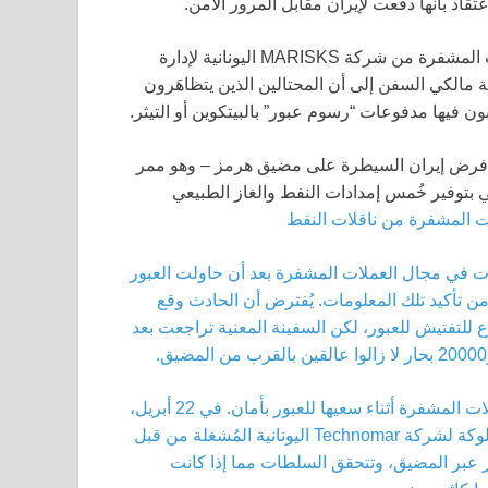
قاد بأنها دفعت لإيران مقابل المرور الآمن.
جاءت أول تحذيرات حول مثل هذه الاحتيالات في مجال العملات المشفرة من شركة MARISKS اليونانية لإدارة
 مالكي السفن إلى أن المحتالين الذين يتظاهَرون
 فيها مدفوعات “رسوم عبور” بالبيتكوين أو التيثر.
فرض إيران السيطرة على مضيق هرمز – وهو ممر
 بتوفير خُمس إمدادات النفط والغاز الطبيعي
ت المشفرة
من ناقلات النفط
ة للاحتيالات في مجال العملات المشفرة بعد أن حاولت العبور
م تتمكن من تأكيد تلك المعلومات. يُفترض أن الحادث وقع
للتفتيش للعبور، لكن السفينة المعنية تراجعت بعد
قد لا تكون تلك السفينة الوحيدة التي وقعت في فخ احتيال العملات المشفرة أثناء سعيها للعبور بأمان. في 22 أبريل،
، المملوكة لشركة Technomar اليونانية المُشغلة من قبل
تلقت إذنًا للعبور عبر المضيق، وتتحقق السلطات مما إذا كانت