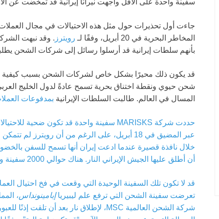
سفينة واحدة على الأقل واجهت نيرانًا إيرانية قد تمخضت عن الاعت
المخاطر البحرية في 20 أبريل، وفقًا لـ
رويترز
. وقد نبهت الشركة
بأنهم سلطات إيرانية قد أرسلوا رسائل إلى شركات الشحن يطلبون
قد يكون ذلك محيرًا بشكل خاص لشركات الشحن بسبب كيفية 
شحن حيوي ونقطة اختناق بحرية تسمح عادةً لدول الخليج العربي
المسال في العالم. طالبت السلطات الإيرانية
بمدفوعات العملا
حددت شركة MARISKS سفينة واحدة قد تكون ضحي
عبر المضيق في 18 أبريل، على الرغم من أن رويترز ل
خلال نافذة قصيرة عندما ادعت إيران أنها تسمح للسفن بالخضوع 
أن أطلق عليها الجيش الإيراني النار. هناك حوالي 2000 سفينة و20000 بحار لا زالوا عالقين بالقرب من المضيق.
تعرضت سفينة الشحن التي ترفع علم ليبيريا
إبامينونداس
شركة الشحن العالمية MSC، لإطلاق نار بعد أن 