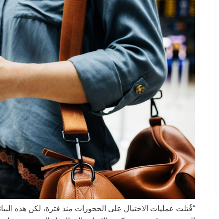
“قُتلت عمليات الاحتيال على الحجوزات منذ فترة، لكن هذه البيانا