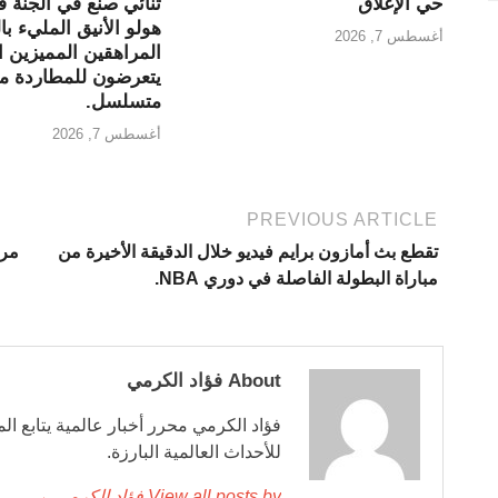
حي الإغلاق
ثنائي صنع في الجنة
هولو الأنيق المليء با
أغسطس 7, 2026
المراهقين المميزين ا
يتعرضون للمطاردة من
متسلسل.
أغسطس 7, 2026
PREVIOUS ARTICLE
تقطع بث أمازون برايم فيديو خلال الدقيقة الأخيرة من
مباراة البطولة الفاصلة في دوري NBA.
About فؤاد الكرمي
فؤاد الكرمي محرر أخبار عالمية يتابع ال
للأحداث العالمية البارزة.
View all posts by فؤاد الكرمي →