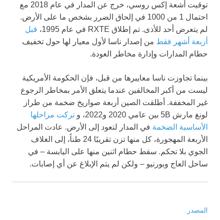
توقيت أشعة إكس روسي، خرج عن المدار في عام 2018 مع
احتمال 1 من 1000 في إلحاق الضرر بشخص ما على الأرض.
لم يتعرض أحد للأذى. تم إطلاق RXTE في عام 1995،
قبل
أربعة أشهر فقط
من إصدار ناسا لأول معيار لها حول تخفيف
حطام المدارات وإدارة مخاطر العودة.
بينما تجاوزت ناسا معاييرها من قبل، فإن الحكومة الأمريكية
ليست من أكبر المخالفين عندما يتعلق الأمر بمخاطر الرجوع
غير المخففة. أطلقت الصين أربعة صواريخ ضخمة من طراز
لونغ مارش 5B بين عامي 2020 و2022، و
تركت مراحلها
الأساسية الضخمة
في المدار لتعود إلى الأرض. عادت المراحل
الأربعة المهجورة، كل منها تزن تقريبًا 24 طناً، إلى الغلاف
الجوي بلا تحكم. سقط حطام اثنين منها على اليابسة – في
ساحل العاج وبورنیو – ولكن لم يتم الإبلاغ عن أي إصابات.
المصدر