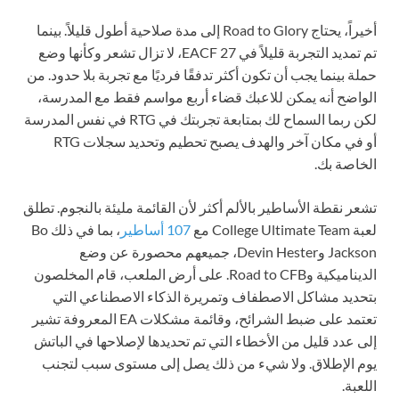
أخيراً، يحتاج Road to Glory إلى مدة صلاحية أطول قليلاً. بينما
تم تمديد التجربة قليلاً في EACF 27، لا تزال تشعر وكأنها وضع
حملة بينما يجب أن تكون أكثر تدفقًا فرديًا مع تجربة بلا حدود. من
الواضح أنه يمكن للاعبك قضاء أربع مواسم فقط مع المدرسة،
لكن ربما السماح لك بمتابعة تجربتك في RTG في نفس المدرسة
أو في مكان آخر والهدف يصبح تحطيم وتحديد سجلات RTG
الخاصة بك.
تشعر نقطة الأساطير بالألم أكثر لأن القائمة مليئة بالنجوم. تطلق
لعبة College Ultimate Team مع
107 أساطير
، بما في ذلك Bo
Jackson وDevin Hester، جميعهم محصورة عن وضع
الديناميكية وRoad to CFB. على أرض الملعب، قام المخلصون
بتحديد مشاكل الاصطفاف وتمريرة الذكاء الاصطناعي التي
تعتمد على ضبط الشرائح، وقائمة مشكلات EA المعروفة تشير
إلى عدد قليل من الأخطاء التي تم تحديدها لإصلاحها في الباتش
يوم الإطلاق. ولا شيء من ذلك يصل إلى مستوى سبب لتجنب
اللعبة.