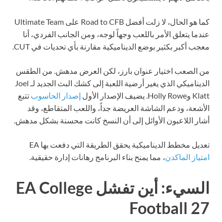
كما هو الحال، لا زلت أفضل Road to CFB على Ultimate Team
عندما يتعلق الأمر باللعب وجهاً لوجه، ومن الجانب الفردي، أنا
معجب أكبر بكثير بوضع الديناميكية مقارنة بأي تحديات في CUT.
من الصعب اختيار عنوان بارز، لكن العرض مدهش. من الطقس
الديناميكي الذي يغير أرضية اللعبة إلى كشك البث الجديد لـ Joel
Klatt وHolly Rowe. يضيف الإصدار الأول
إصدار الحاسوب
تتبع
الأشعة، ودعم الشاشة العريضة جداً، واللعب المتقاطع، وقد
أشار اللاعبون الأوائل إلى أن النسخ كانت محسنة بشكل مدهش.
تعديل مخطط الديناميكية يحقق الطريقة التي دفعت بها EA
امتياز الماكدن
، مما يمنح بناء البرنامج رهانات إدارة حقيقية.
السيء: أين تفشل EA College
Football 27