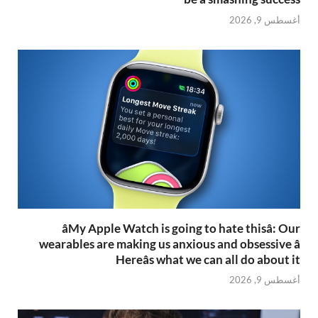
أغسطس 9, 2026
âMy Apple Watch is going to hate thisâ: Our
wearables are making us anxious and obsessive â
Hereâs what we can all do about it
أغسطس 9, 2026