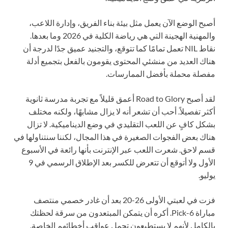
أصبح الوضع الآن يعمل مثل بيئة بناء الفريق، وإدارة اللاعب،
والمهنية الهجينة التي هي رياضة الكلية في 2026 وما بعدها.
نقاط NIL تعمل تمامًا كما تتوقع، والتجنيد عميق جدًا لدرجة أن
هناك العديد من منشئي المحتوى يقومون بالفعل بتجميع أدلة
مفصلة محملة بأفضل الممارسات.
لقد أصبح Road to Glory أعمق قليلاً مع تجربة مدرسة ثانوية
أكثر تفصيلاً. أحب أن تشعر أنه لا يزال مشابهًا، ولكنه مختلف
بشكل كافٍ عن اللعب التقليدي في وضع الديناميكية. لا تزال
هناك بعض الفجوات الصغيرة في هذا المجال، لكننا سنتناولها في
قسم لاحق. شعرت اللعب عبر الإنترنت بأنها رائعة في الأسبوع
الأول ولا أتوقع أن تتعرض للكسر بعد الإطلاق الرسمي في 9
يوليو.
فزت في لعبتي الأولى 26-20 بعد أن غادر خصمي منتصف
مباراة Pick-6. أكره أن يتمكن المبتعدون من سرقة لحظتك
بالكامل لأنهم لا يستطيعون تحمل عواقب أخطائهم الخاصة.