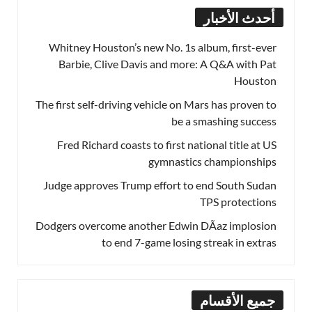
أحدث الأخبار
Whitney Houston’s new No. 1s album, first-ever
Barbie, Clive Davis and more: A Q&A with Pat
Houston
The first self-driving vehicle on Mars has proven to
be a smashing success
Fred Richard coasts to first national title at US
gymnastics championships
Judge approves Trump effort to end South Sudan
TPS protections
Dodgers overcome another Edwin DÃ­az implosion
to end 7-game losing streak in extras
جميع الأقسام