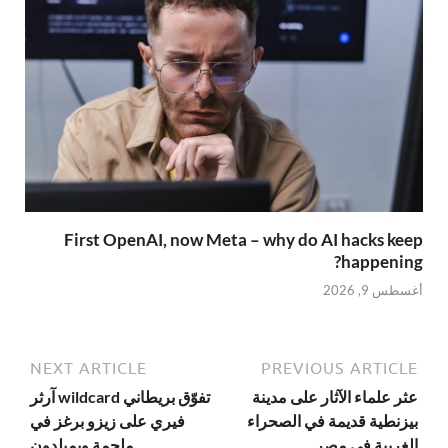
First OpenAI, now Meta – why do AI hacks keep
happening?
أغسطس 9, 2026
NEXT ARTICLE
PREVIOUS ARTICLE
عثر علماء الآثار على مدينة
تفوّق بريطاني wildcard آرثر
بيزنطية قديمة في الصحراء
فيري على زيزو برغز في
الغربية في مصر
ملحمة ويمبلدون