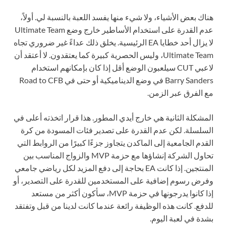
هناك بعض الأشياء، ولا شيء منها يفسد اللعبة بالنسبة لي. أولاً،
عدم القدرة على استخدام الأساطير خارج وضع Ultimate Team
لا يزال أحد خطايا EA الرئيسية. يخلق ذلك عداءً غير ضروري تجاه
Ultimate Team، وليس الحصرية كبيرة كما يعتقدون. لا أعتقد أن
لاعبي CUT سيلعبون الوضع أقل إذا كان بإمكانهم استخدام
Barry Sanders في وضع الديناميكية أو حتى في Road to CFB
مع الفرق عبر الزمن.
المشكلة الثانية هي خارج أيدي المطور. هذا قرار اتخذته أعلى في
السلسلة. لكن عدم القدرة على تصدير فئات المسودة من كرة
القدم الجامعية إلى الماكدن يتجاوز جزءًا كبيرًا من الروابط التي
تحاول الشركة إنشاؤها مع حزمة MVP والزواج المناسب بين
المنتجين. إذا كانت EA بحاجة إلى دفع المزيد لكل رياضي جامعي
وفرض رسوم إضافية على المستخدمين للقدرة على التصدير، أو
إذا كانوا يدرجونها في حزمة MVP، سأكون أكثر من مستعد
للدفع. كانت هذه الوظيفة رائعة عندما كانت لدينا من قبل وتفتقد
بشدة في لعبة اليوم.